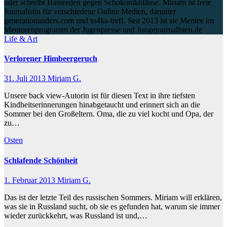
oder schreibt Hassreden gegen Schokonikoläuse. Miriam ist freie
Journalistin für verschiedene Online Medien, darunter
generationanders.com und to4ka-treff. Seit 2013 ist sie Mentee im
Mentorenprogramm der Jugenpresse und Jungejournalisten.de
Life & Art
Verlorener Himbeergeruch
31. Juli 2013
Miriam G.
Unsere back view-Autorin ist für diesen Text in ihre tiefsten
Kindheitserinnerungen hinabgetaucht und erinnert sich an die
Sommer bei den Großeltern. Oma, die zu viel kocht und Opa, der
zu…
Osten
Schlafende Schönheit
1. Februar 2013
Miriam G.
Das ist der letzte Teil des russischen Sommers. Miriam will erklären,
was sie in Russland sucht, ob sie es gefunden hat, warum sie immer
wieder zurückkehrt, was Russland ist und,…