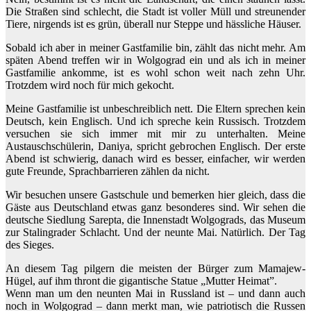
Die Straßen sind schlecht, die Stadt ist voller Müll und streunender
Tiere, nirgends ist es grün, überall nur Steppe und hässliche Häuser.
Sobald ich aber in meiner Gastfamilie bin, zählt das nicht mehr. Am
späten Abend treffen wir in Wolgograd ein und als ich in meiner
Gastfamilie ankomme, ist es wohl schon weit nach zehn Uhr.
Trotzdem wird noch für mich gekocht.
Meine Gastfamilie ist unbeschreiblich nett. Die Eltern sprechen kein
Deutsch, kein Englisch. Und ich spreche kein Russisch. Trotzdem
versuchen sie sich immer mit mir zu unterhalten. Meine
Austauschschülerin, Daniya, spricht gebrochen Englisch. Der erste
Abend ist schwierig, danach wird es besser, einfacher, wir werden
gute Freunde, Sprachbarrieren zählen da nicht.
Wir besuchen unsere Gastschule und bemerken hier gleich, dass die
Gäste aus Deutschland etwas ganz besonderes sind. Wir sehen die
deutsche Siedlung Sarepta, die Innenstadt Wolgograds, das Museum
zur Stalingrader Schlacht. Und der neunte Mai. Natürlich. Der Tag
des Sieges.
An diesem Tag pilgern die meisten der Bürger zum Mamajew-
Hügel, auf ihm thront die gigantische Statue „Mutter Heimat”.
Wenn man um den neunten Mai in Russland ist – und dann auch
noch in Wolgograd – dann merkt man, wie patriotisch die Russen