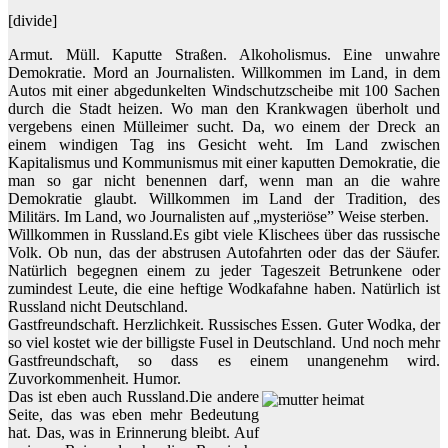
[divide]
Armut. Müll. Kaputte Straßen. Alkoholismus. Eine unwahre
Demokratie. Mord an Journalisten. Willkommen im Land, in dem
Autos mit einer abgedunkelten Windschutzscheibe mit 100 Sachen
durch die Stadt heizen. Wo man den Krankwagen überholt und
vergebens einen Mülleimer sucht. Da, wo einem der Dreck an
einem windigen Tag ins Gesicht weht. Im Land zwischen
Kapitalismus und Kommunismus mit einer kaputten Demokratie, die
man so gar nicht benennen darf, wenn man an die wahre
Demokratie glaubt. Willkommen im Land der Tradition, des
Militärs. Im Land, wo Journalisten auf „mysteriöse” Weise sterben.
Willkommen in Russland.Es gibt viele Klischees über das russische
Volk. Ob nun, das der abstrusen Autofahrten oder das der Säufer.
Natürlich begegnen einem zu jeder Tageszeit Betrunkene oder
zumindest Leute, die eine heftige Wodkafahne haben. Natürlich ist
Russland nicht Deutschland.
Gastfreundschaft. Herzlichkeit. Russisches Essen. Guter Wodka, der
so viel kostet wie der billigste Fusel in Deutschland. Und noch mehr
Gastfreundschaft, so dass es einem unangenehm wird.
Zuvorkommenheit. Humor.
Das ist eben auch Russland.
Die andere
Seite, das was eben mehr Bedeutung
hat. Das, was in Erinnerung bleibt. Auf