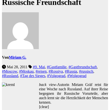
Russische Freundschaft
Von
Miriam G.
Mai 28, 2011
#9. Mai
,
#Gastfamilie
,
#Gastfreundschaft
,
#Moscow
,
#Moskau
,
#reisen
,
#Rossiya
,
#Russia
,
#russisch
,
#Russland
,
#Tag des Sieges
,
#Volgograd
,
#Wolgograd
back view
-Autorin Miriam Gräf reist für
eine Woche nach Russland. Auf ihrer Reise
begegnen ihr Russische Vorurteile, aber
auch lernt sie die Herzlichkeit der Menschen
kennen.
[clear]