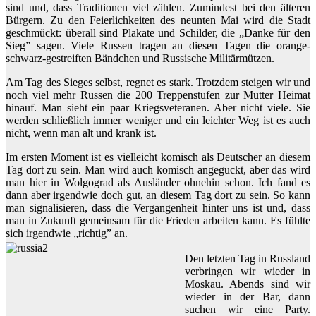
sind und, dass Traditionen viel zählen. Zumindest bei den älteren
Bürgern. Zu den Feierlichkeiten des neunten Mai wird die Stadt
geschmückt: überall sind Plakate und Schilder, die „Danke für den
Sieg” sagen. Viele Russen tragen an diesen Tagen die orange-
schwarz-gestreiften Bändchen und Russische Militärmützen.
Am Tag des Sieges selbst, regnet es stark. Trotzdem steigen wir und
noch viel mehr Russen die 200 Treppenstufen zur Mutter Heimat
hinauf. Man sieht ein paar Kriegsveteranen. Aber nicht viele. Sie
werden schließlich immer weniger und ein leichter Weg ist es auch
nicht, wenn man alt und krank ist.
Im ersten Moment ist es vielleicht komisch als Deutscher an diesem
Tag dort zu sein. Man wird auch komisch angeguckt, aber das wird
man hier in Wolgograd als Ausländer ohnehin schon. Ich fand es
dann aber irgendwie doch gut, an diesem Tag dort zu sein. So kann
man signalisieren, dass die Vergangenheit hinter uns ist und, dass
man in Zukunft gemeinsam für die Frieden arbeiten kann. Es fühlte
sich irgendwie „richtig” an.
Den letzten Tag in Russland
verbringen wir wieder in
Moskau. Abends sind wir
wieder in der Bar, dann
suchen wir eine Party.