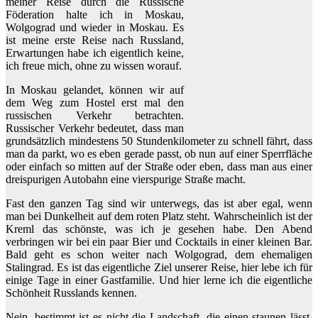
meiner Reise durch die Russische
Föderation halte ich in Moskau,
Wolgograd und wieder in Moskau. Es
ist meine erste Reise nach Russland,
Erwartungen habe ich eigentlich keine,
ich freue mich, ohne zu wissen worauf.
In Moskau gelandet, können wir auf
dem Weg zum Hostel erst mal den
russischen Verkehr betrachten.
Russischer Verkehr bedeutet, dass man
grundsätzlich mindestens 50 Stundenkilometer zu schnell fährt, dass
man da parkt, wo es eben gerade passt, ob nun auf einer Sperrfläche
oder einfach so mitten auf der Straße oder eben, dass man aus einer
dreispurigen Autobahn eine vierspurige Straße macht.
Fast den ganzen Tag sind wir unterwegs, das ist aber egal, wenn
man bei Dunkelheit auf dem roten Platz steht. Wahrscheinlich ist der
Kreml das schönste, was ich je gesehen habe. Den Abend
verbringen wir bei ein paar Bier und Cocktails in einer kleinen Bar.
Bald geht es schon weiter nach Wolgograd, dem ehemaligen
Stalingrad. Es ist das eigentliche Ziel unserer Reise, hier lebe ich für
einige Tage in einer Gastfamilie. Und hier lerne ich die eigentliche
Schönheit Russlands kennen.
Nein, bestimmt ist es nicht die Landschaft, die einen staunen lässt.