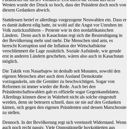
Westen wurde der Druck so hoch, dass der Präsident doch noch von
diesem Gedanken abwich.
Stattdessen berief er allerdings vorgezogene Neuwahlen ein. Dass er
es damit äußerst eilig hatte, ist wohl auf die Angst vor Unruhen im
Volk zurückzuführen – Proteste wie in den nordafrikanischen
Ländern. Denn auch in Kasachstan regt sich die Beunruhigung in
der Bevölkerung mehr und mehr. Die Menschen sind arm, es
herrscht Korruption und die Inflation der Wirtschaftskrise
verschlimmert die Lage zusätzlich. Soziale Aufstände, wie gerade
erst in anderen Ländern geschehen, wären also auch in Kasachstan
möglich.
Die Taktik von Nasarbajew ist deshalb seit Monaten, sowohl den
eigenen Menschen aber auch dem Ausland Demokratie
vorzugaukeln, um die Gemüter zu beschwichtigen. Sogar von
Reformen ist immer wieder die Rede. Auch bei den
Präsidentschaftswahlen gab es offizielle sogar Gegenkandidaten.
Allerdings können diese in Wahrheit nicht als solche eingestuft
werden, denn sie beteuern schnell, dass sie nie auf den Gedanken
kämen, sich gegen den eigenen Präsidenten und dessen Marschroute
zu stellen.
Dennoch. In der Bevölkerung regt sich vereinzelt Widerstand. Wenn
auch noch recht passiv. Viele Oppositionelle boykottierten aus