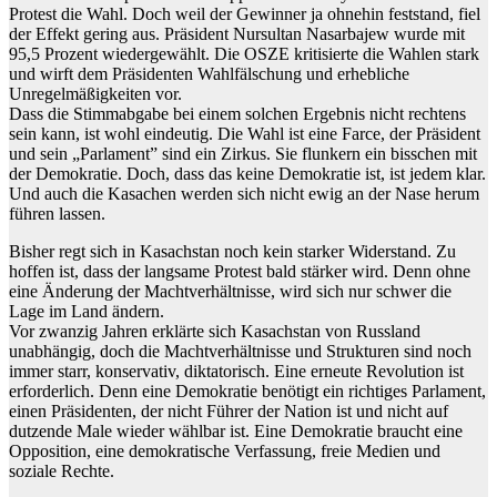
Protest die Wahl. Doch weil der Gewinner ja ohnehin feststand, fiel
der Effekt gering aus. Präsident Nursultan Nasarbajew wurde mit
95,5 Prozent wiedergewählt. Die OSZE kritisierte die Wahlen stark
und wirft dem Präsidenten Wahlfälschung und erhebliche
Unregelmäßigkeiten vor.
Dass die Stimmabgabe bei einem solchen Ergebnis nicht rechtens
sein kann, ist wohl eindeutig. Die Wahl ist eine Farce, der Präsident
und sein „Parlament” sind ein Zirkus. Sie flunkern ein bisschen mit
der Demokratie. Doch, dass das keine Demokratie ist, ist jedem klar.
Und auch die Kasachen werden sich nicht ewig an der Nase herum
führen lassen.
Bisher regt sich in Kasachstan noch kein starker Widerstand. Zu
hoffen ist, dass der langsame Protest bald stärker wird. Denn ohne
eine Änderung der Machtverhältnisse, wird sich nur schwer die
Lage im Land ändern.
Vor zwanzig Jahren erklärte sich Kasachstan von Russland
unabhängig, doch die Machtverhältnisse und Strukturen sind noch
immer starr, konservativ, diktatorisch. Eine erneute Revolution ist
erforderlich. Denn eine Demokratie benötigt ein richtiges Parlament,
einen Präsidenten, der nicht Führer der Nation ist und nicht auf
dutzende Male wieder wählbar ist. Eine Demokratie braucht eine
Opposition, eine demokratische Verfassung, freie Medien und
soziale Rechte.