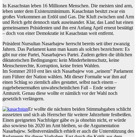
In Kasachstan leben 16 Millionen Menschen. Die meisten sind arm,
leben unter dem Existenzminimum. Kasachstan besitzt zwar ein
großes Vorkommen an Erdöl und Gas. Die Kluft zwischen und Arm
und Reich geht dennoch stark auseinander. Klar, das Land hat einen
gemeinsamen Präsidenten und ihn erst Anfang April erneut bestätigt
– doch von einer Demokratie ist Kasachstan weit entfernt.
Präsident Nursultan Nasarbajew herrscht bereits seit über zwanzig
Jahren. Das Parlament kann man kaum als solches bezeichnen: Es
gibt nur eine Partei, Nasarbajews Partei. Zudem gelten die üblichen
diktatorischen Bedingungen: kein Minderheitenschutz, keine
Menschenrechte, Korruption, keine freien Wahlen.
Im Sommer 2010 erst lies sich Nasarbajew von „seinem” Parlament
zum Führer der Nation wählen. Mit dieser Formalie war ihm auf
einen Schlag so ziemlich alles gestattet, selbst nach einem –
zugebebenermaßen unwahrscheinlichen Fall – Ende seiner
Amtszeit. Genau diese wollte er nämlich vor der Wahl noch
gesetzlich verlängern.
Er wollte die nächsten beiden Stimmabgaben schlicht
aussetzten und sich als Herrscher für weitere Jahrzehnte festbeißen.
Einen geeigneten Nachfolger gäbe es ja ohnehin nicht, er würde
also sowieso bis 2020 im Amt bleiben, so die Argumentation
Nasarbajew. Selbstverständlich erhielt er auch die Unterstützung des
Parlaments für dieses Vorhaben. Erst durch die Kritik aus dem