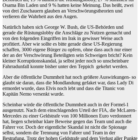
Osama Bin Laden und 9 % hatten keine Meinung. Das heißt, zwei
von drei Zuschauern glauben an Verschwörungstheorien und
verlieren die Wahrheit aus den Augen.
Natürlich haben sich George W. Bush, die US-Behörden und
gerade die Rüstungslobby die Anschläge zu Nutzen gemacht und
von den folgenden Eingriffen im Irak in gewisser Weise auch
profitiert. Aber wie sollte es bitte gerade diese US-Regierung
schaffen, 3000 eigene Bürger zu opfern, ohne dass auch nur einer
der an der Verschwörung Beteiligten sein Schweigen bricht? Kein
kleiner Korruptionsskandal, ja selbst jeder noch so unscheinbare
Fahrradunfall konnte bisher unter den Teppich gekehrt werden.
Aber die öffentliche Dummheit hat noch größere Auswirkungen- so
glaubt sie daran, dass die Mondlandung gefaket war, dass Lady Di
ermordet wurde, dass Elvis noch lebt und dass die Titanic von
Kapitän Nemo versenkt wurde.
Scheinbar wirde die öffentliche Dummheit auch in der Formel-1
ausgenutzt. Nach dem einschlagenden Urteil der FIA, die McLaren-
Mercedes zu einer Geldstrafe von 100 Millionen Euro verdonnert
hat, liegen scheinbar klare Beweise gegen das Team und auch die
Fahrer vor. Doch der eigentliche Skandal ist nicht die Spionage
selbst, sondern die Trennung von Fahrer und Team in der
Bestrafung. Trotz der hohen Geldstrafe und dem Verlust aller Punkte