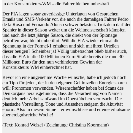
in der Konstrukteurs-WM – die Fahrer bleiben unbestraft.
Der FIA lagen sogar zuverlässige Unterlagen von Gesprächen,
Emails und SMS-Verkehr vor, die auch die damaligen Fahrer Pedro
de la Rosa und Fernando Alonso schwer belasten. Trotzdem darf der
Spanier in dieser Saison weiter um die Weltmeisterschaft kämpfen
und auch die letzt jährige Saison, die direkt von der Spionage
betroffen war, bleibt unberührt. Will die FIA wieder einmal die
Spannung in der Formel-1 erhalten und sich mit ihren Urteilen
dieser beugen? Scheinbar ja! Völlig unbetrachtet blieb bisher auch,
dass die FIA in die 100 Millionen Euro Strafe bereits die rund 30
Millionen Euro für den nun verhinderten Gewinn der
Konstrukteurs-WM einberechnet hat.
Bevor ich eine angenehme Woche wünsche, habe ich jedoch noch
ein Tipp für jeden, der in den eigenen Gehirnzellen Energie sparen
will: Pronomen verwenden. Wissenschaftler haben bei Scans des
Denkorgans herausgefunden, dass die Verarbeitung von Namen
deutlich mehr Arbeitsaufwand im Oberstübchen verursacht. Die
plastische Vorstellung, Töne und Aussehen steigern die Aktivität
enorm. Also in diesem Sinne – er wünscht sie und er eine erholsame
aber ereignisreiche Woche!
(Text: Konrad Welzel / Zeichnung: Christina Koormann)