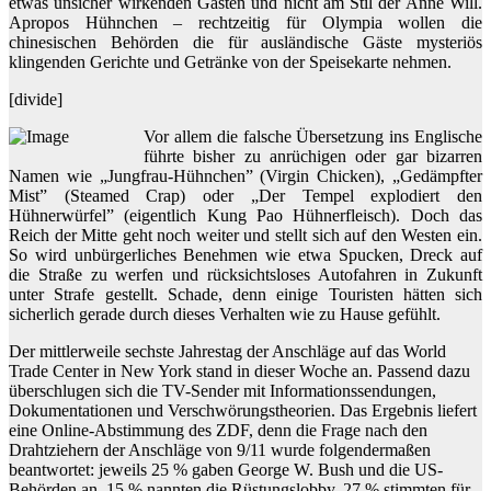
etwas unsicher wirkenden Gästen und nicht am Stil der Anne Will.
Apropos Hühnchen – rechtzeitig für Olympia wollen die
chinesischen Behörden die für ausländische Gäste mysteriös
klingenden Gerichte und Getränke von der Speisekarte nehmen.
[divide]
Vor allem die falsche Übersetzung ins Englische
führte bisher zu anrüchigen oder gar bizarren
Namen wie „Jungfrau-Hühnchen” (Virgin Chicken), „Gedämpfter
Mist” (Steamed Crap) oder „Der Tempel explodiert den
Hühnerwürfel” (eigentlich Kung Pao Hühnerfleisch). Doch das
Reich der Mitte geht noch weiter und stellt sich auf den Westen ein.
So wird unbürgerliches Benehmen wie etwa Spucken, Dreck auf
die Straße zu werfen und rücksichtsloses Autofahren in Zukunft
unter Strafe gestellt. Schade, denn einige Touristen hätten sich
sicherlich gerade durch dieses Verhalten wie zu Hause gefühlt.
Der mittlerweile sechste Jahrestag der Anschläge auf das World
Trade Center in New York stand in dieser Woche an. Passend dazu
überschlugen sich die TV-Sender mit Informationssendungen,
Dokumentationen und Verschwörungstheorien. Das Ergebnis liefert
eine Online-Abstimmung des ZDF, denn die Frage nach den
Drahtziehern der Anschläge von 9/11 wurde folgendermaßen
beantwortet: jeweils 25 % gaben George W. Bush und die US-
Behörden an, 15 % nannten die Rüstungslobby, 27 % stimmten für