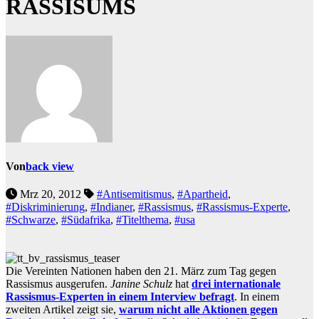
RASSISUMS
Von
back view
Mrz 20, 2012
#Antisemitismus
,
#Apartheid
,
#Diskriminierung
,
#Indianer
,
#Rassismus
,
#Rassismus-Experte
,
#Schwarze
,
#Südafrika
,
#Titelthema
,
#usa
Die Vereinten Nationen haben den 21. März zum Tag gegen
Rassismus ausgerufen.
Janine Schulz
hat
drei internationale
Rassismus-Experten in einem Interview befragt
. In einem
zweiten Artikel zeigt sie,
warum nicht alle Aktionen gegen