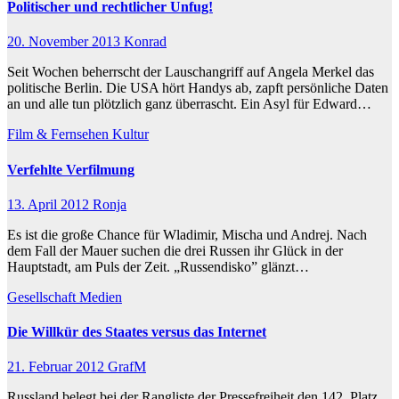
Politischer und rechtlicher Unfug!
20. November 2013
Konrad
Seit Wochen beherrscht der Lauschangriff auf Angela Merkel das
politische Berlin. Die USA hört Handys ab, zapft persönliche Daten
an und alle tun plötzlich ganz überrascht. Ein Asyl für Edward…
Film & Fernsehen
Kultur
Verfehlte Verfilmung
13. April 2012
Ronja
Es ist die große Chance für Wladimir, Mischa und Andrej. Nach
dem Fall der Mauer suchen die drei Russen ihr Glück in der
Hauptstadt, am Puls der Zeit. „Russendisko” glänzt…
Gesellschaft
Medien
Die Willkür des Staates versus das Internet
21. Februar 2012
GrafM
Russland belegt bei der Rangliste der Pressefreiheit den 142. Platz.