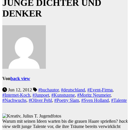
JUNGE DICHTER UND
DENKER
Von
back view
Jun 12, 2012
#buchautor
,
#deutschland
,
#Event-Firma
,
#Internet-Koch
,
#Junpoet
,
#Kunstszene
,
#Moritz Neumeier
,
#Nachwuchs
,
#Oliver Pehl
,
#Poetry Slam
,
#Sven Holland
,
#Talente
Warum mit seinen Ideen warten bis die grauen Haare sprießen?
back
view
stellt junge Talente vor, die ihre Träume bereits verwirklicht