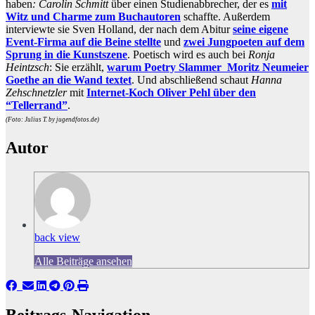
haben
: Carolin Schmitt
über einen Studienabbrecher, der es
mit
Witz und Charme zum Buchautoren
schaffte. Außerdem
interviewte sie Sven Holland, der nach dem Abitur
seine eigene
Event-Firma auf die Beine stellte
und
zwei Jungpoeten auf dem
Sprung in die Kunstszene
. Poetisch wird es auch bei
Ronja
Heintzsch
: Sie erzählt,
warum Poetry Slammer Moritz Neumeier
Goethe an die Wand textet
. Und abschließend schaut
Hanna
Zehschnetzler
mit
Internet-Koch Oliver Pehl über den
“Tellerrand”
.
(Foto:
Julius T.
by jugendfotos.de)
Autor
back view
Alle Beiträge ansehen