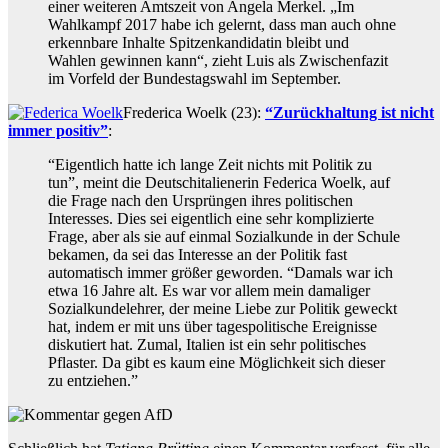
einer weiteren Amtszeit von Angela Merkel. „Im
Wahlkampf 2017 habe ich gelernt, dass man auch ohne
erkennbare Inhalte Spitzenkandidatin bleibt und
Wahlen gewinnen kann“, zieht Luis als Zwischenfazit
im Vorfeld der Bundestagswahl im September.
Frederica Woelk (23):
“Zurückhaltung ist nicht
immer positiv”
:
“Eigentlich hatte ich lange Zeit nichts mit Politik zu
tun”, meint die Deutschitalienerin Federica Woelk, auf
die Frage nach den Ursprüngen ihres politischen
Interesses. Dies sei eigentlich eine sehr komplizierte
Frage, aber als sie auf einmal Sozialkunde in der Schule
bekamen, da sei das Interesse an der Politik fast
automatisch immer größer geworden. “Damals war ich
etwa 16 Jahre alt. Es war vor allem mein damaliger
Sozialkundelehrer, der meine Liebe zur Politik geweckt
hat, indem er mit uns über tagespolitische Ereignisse
diskutiert hat. Zumal, Italien ist ein sehr politisches
Pflaster. Da gibt es kaum eine Möglichkeit sich dieser
zu entziehen.”