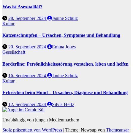
Was ist Asexualität?
28. September 2024
Janine Schulz
Kultur
Katzenschnupfen – Ursachen, Symptome und Behandlung
20. September 2024
Emma Jones
Gesellschaft
Borderline: Persönlichkeitsstörung verstehen, leben und helfen
16. September 2024
Janine Schulz
Kultur
Erbrechen beim Hund – Ursachen, Diagnose und Behandlung
12. September 2024
Silvia Hertz
Unabhängig von jungen Medienmachern
Stolz präsentiert von WordPress
|
Theme: Newsup von
Themeansar