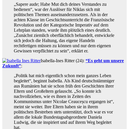
„Sapere aude; Habe Mut dich deines Verstandes zu
bedienen“, war der Auslöser für Niklas sich mit
politischen Themen auseinanderzusetzen. Als in der
achten Klasse im Geschichtsunterricht die Französische
Revolution und der Kategorische Imperativ auf dem
Lehrplan standen, wurde ihm plötzlich eines deutlich.
„Zunächst ziemlich oberflächlich behandelt, entwickele
sich jedoch die Haltung, das eigene Handeln
rechtfertigen müssen zu können und nur dem eigenen
Gewissen verpflichtet zu sein“, erklärt er.
Isabella-Ines Ritter (24):
“Es geht um unsere
Zukunft”
:
„Politik hat mich eigentlich schon mein ganzes Leben
begleitet“, beginnt Isabella. Als Kind deutschstämmiger
aus Rumänien hat sie schon früh den Geschichten ihrer
Eltern und Großeltern gelauscht. „So konnte ich
nachvollziehen, wie es ihnen in Zeiten des
Kommunismus unter Nicolae Ceauceșcu ergangen ist“,
meint sie weiter. Ihre Eltern haben sie in ihrem
politischen Bestreben stets unterstützt, doch war es vor
allem die lokale Bundestagsabgeordnete Daniela
Ludwig, die sie inspiriert und auf ihrem Weg begleitet
hat.