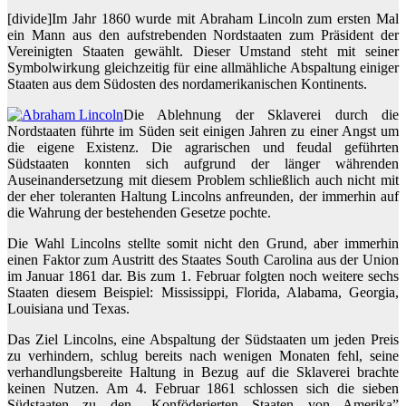
[divide]Im Jahr 1860 wurde mit Abraham Lincoln zum ersten Mal
ein Mann aus den aufstrebenden Nordstaaten zum Präsident der
Vereinigten Staaten gewählt. Dieser Umstand steht mit seiner
Symbolwirkung gleichzeitig für eine allmähliche Abspaltung einiger
Staaten aus dem Südosten des nordamerikanischen Kontinents.
Die Ablehnung der Sklaverei durch die
Nordstaaten führte im Süden seit einigen Jahren zu einer Angst um
die eigene Existenz. Die agrarischen und feudal geführten
Südstaaten konnten sich aufgrund der länger währenden
Auseinandersetzung mit diesem Problem schließlich auch nicht mit
der eher toleranten Haltung Lincolns anfreunden, der immerhin auf
die Wahrung der bestehenden Gesetze pochte.
Die Wahl Lincolns stellte somit nicht den Grund, aber immerhin
einen Faktor zum Austritt des Staates South Carolina aus der Union
im Januar 1861 dar. Bis zum 1. Februar folgten noch weitere sechs
Staaten diesem Beispiel: Mississippi, Florida, Alabama, Georgia,
Louisiana und Texas.
Das Ziel Lincolns, eine Abspaltung der Südstaaten um jeden Preis
zu verhindern, schlug bereits nach wenigen Monaten fehl, seine
verhandlungsbereite Haltung in Bezug auf die Sklaverei brachte
keinen Nutzen. Am 4. Februar 1861 schlossen sich die sieben
Südstaaten zu den „Konföderierten Staaten von Amerika”