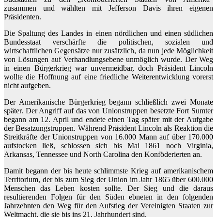
zusammen und wählten mit Jefferson Davis ihren eigenen
Präsidenten.
Die Spaltung des Landes in einen nördlichen und einen südlichen
Bundesstaat verschärfte die politischen, sozialen und
wirtschaftlichen Gegensätze nur zusätzlich, da nun jede Möglichkeit
von Lösungen auf Verhandlungsebene unmöglich wurde. Der Weg
in einen Bürgerkrieg war unvermeidbar, doch Präsident Lincoln
wollte die Hoffnung auf eine friedliche Weiterentwicklung vorerst
nicht aufgeben.
Der Amerikanische Bürgerkrieg begann schließlich zwei Monate
später.
Der Angriff auf das von Unionstruppen besetzte Fort Sumter
begann am 12. April und endete einen Tag später mit der Aufgabe
der Besatzungstruppen. Während Präsident Lincoln als Reaktion die
Streitkräfte der Unionstruppen von 16.000 Mann auf über 170.000
aufstocken ließ, schlossen sich bis Mai 1861 noch Virginia,
Arkansas, Tennessee und North Carolina den Konföderierten an.
Damit begann der bis heute schlimmste Krieg auf amerikanischem
Territorium, der bis zum Sieg der Union im Jahr 1865 über 600.000
Menschen das Leben kosten sollte. Der Sieg und die daraus
resultierenden Folgen für den Süden ebneten in den folgenden
Jahrzehnten den Weg für den Aufstieg der Vereinigten Staaten zur
Weltmacht, die sie bis ins 21. Jahrhundert sind.