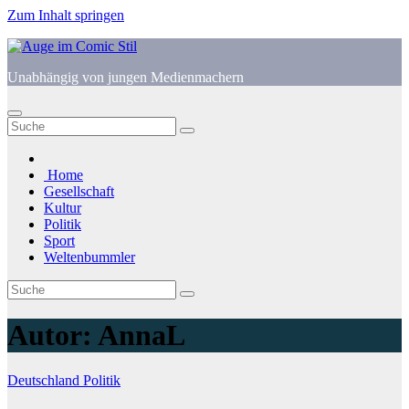
Zum Inhalt springen
Unabhängig von jungen Medienmachern
Home
Gesellschaft
Kultur
Politik
Sport
Weltenbummler
Autor:
AnnaL
Deutschland
Politik