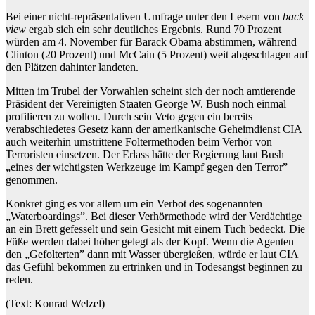
Bei einer nicht-repräsentativen Umfrage unter den Lesern von
back
view
ergab sich ein sehr deutliches Ergebnis. Rund 70 Prozent
würden am 4. November für Barack Obama abstimmen, während
Clinton (20 Prozent) und McCain (5 Prozent) weit abgeschlagen auf
den Plätzen dahinter landeten.
Mitten im Trubel der Vorwahlen scheint sich der noch amtierende
Präsident der Vereinigten Staaten George W. Bush noch einmal
profilieren zu wollen. Durch sein Veto gegen ein bereits
verabschiedetes Gesetz kann der amerikanische Geheimdienst CIA
auch weiterhin umstrittene Foltermethoden beim Verhör von
Terroristen einsetzen. Der Erlass hätte der Regierung laut Bush
„eines der wichtigsten Werkzeuge im Kampf gegen den Terror”
genommen.
Konkret ging es vor allem um ein Verbot des sogenannten
„Waterboardings”. Bei dieser Verhörmethode wird der Verdächtige
an ein Brett gefesselt und sein Gesicht mit einem Tuch bedeckt. Die
Füße werden dabei höher gelegt als der Kopf. Wenn die Agenten
den „Gefolterten” dann mit Wasser übergießen, würde er laut CIA
das Gefühl bekommen zu ertrinken und in Todesangst beginnen zu
reden.
(Text: Konrad Welzel)