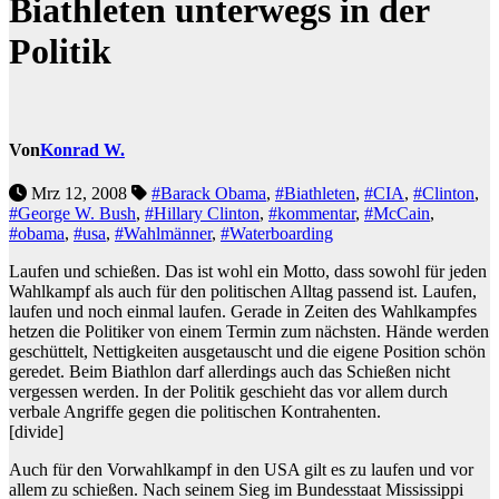
Biathleten unterwegs in der
Politik
Von
Konrad W.
Mrz 12, 2008
#Barack Obama
,
#Biathleten
,
#CIA
,
#Clinton
,
#George W. Bush
,
#Hillary Clinton
,
#kommentar
,
#McCain
,
#obama
,
#usa
,
#Wahlmänner
,
#Waterboarding
Laufen und schießen. Das ist wohl ein Motto, dass sowohl für jeden
Wahlkampf als auch für den politischen Alltag passend ist. Laufen,
laufen und noch einmal laufen. Gerade in Zeiten des Wahlkampfes
hetzen die Politiker von einem Termin zum nächsten. Hände werden
geschüttelt, Nettigkeiten ausgetauscht und die eigene Position schön
geredet. Beim Biathlon darf allerdings auch das Schießen nicht
vergessen werden. In der Politik geschieht das vor allem durch
verbale Angriffe gegen die politischen Kontrahenten.
[divide]
Auch für den Vorwahlkampf in den USA gilt es zu laufen und vor
allem zu schießen. Nach seinem Sieg im Bundesstaat Mississippi