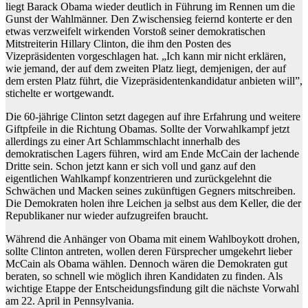
liegt Barack Obama wieder deutlich in Führung im Rennen um die
Gunst der Wahlmänner. Den Zwischensieg feiernd konterte er den
etwas verzweifelt wirkenden Vorstoß seiner demokratischen
Mitstreiterin Hillary Clinton, die ihm den Posten des
Vizepräsidenten vorgeschlagen hat. „Ich kann mir nicht erklären,
wie jemand, der auf dem zweiten Platz liegt, demjenigen, der auf
dem ersten Platz führt, die Vizepräsidentenkandidatur anbieten will”,
stichelte er wortgewandt.
Die 60-jährige Clinton setzt dagegen auf ihre Erfahrung und weitere
Giftpfeile in die Richtung Obamas. Sollte der Vorwahlkampf jetzt
allerdings zu einer Art Schlammschlacht innerhalb des
demokratischen Lagers führen, wird am Ende McCain der lachende
Dritte sein. Schon jetzt kann er sich voll und ganz auf den
eigentlichen Wahlkampf konzentrieren und zurückgelehnt die
Schwächen und Macken seines zukünftigen Gegners mitschreiben.
Die Demokraten holen ihre Leichen ja selbst aus dem Keller, die der
Republikaner nur wieder aufzugreifen braucht.
Während die Anhänger von Obama mit einem Wahlboykott drohen,
sollte Clinton antreten, wollen deren Fürsprecher umgekehrt lieber
McCain als Obama wählen. Dennoch wären die Demokraten gut
beraten, so schnell wie möglich ihren Kandidaten zu finden. Als
wichtige Etappe der Entscheidungsfindung gilt die nächste Vorwahl
am 22. April in Pennsylvania.