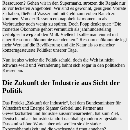
Ressourcen? Gehen wir in den Supermarkt, strotzen die Regale nur
so vor leckeren Angeboten. Wir sind es gewohnt, genügend Vorräte
zu haben, fließend Wasser und mit Geld zum vollen Bauch zu
kommen. Von der Ressourcenknappheit ist momentan als
Verbraucher noch wenig zu spüren. Doch Popp denkt quer: “Die
monetäre Ökonomie gehört vermutlich als jahrhundertelang
verfolgter Irrweg auf den Müll. Vielleicht sollte man einmal mit
einer Ressourcenökonomie nachdenken.“ Ressourcenökonomie legt
mehr Wert auf die Bevölkerung und die Natur als so mancher
konzerngesteuerte Politiker unserer Tage.
Nun ist also wieder die Politik schuld, doch die Welt ist nicht
schwarz-weiß und Veränderung bahnt sich sogar in den politischen
Kreisen an.
Die Zukunft der Industrie aus Sicht der
Politik
Das Projekt „Zukunft der Industrie“, bei dem Bundesminister für
Wirtschaft und Energie Sigmar Gabriel und Partner aus
Gewerkschaften und Industrie zusammenarbeiten, hat zum Ziel,
Deutschland als Industriestandort nachhaltig modern zu gestalten.
Das sind schöne Worte, aber wie wollen sie die starke
Exportabhängigkeit und die wachsende Armut angehen?