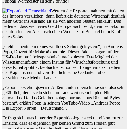
Fußball Weltmeister zu sein?
[divide]
Werden die Exporteinnahmen mit denen
des Imports verglichen, dann liefert die deutsche Wirtschaft deutlich
mehr Güter ins Ausland als sie von anderen Staaten einkauft. Das
bedeutet, dass viel leeres Geld heimgebracht wird, denn es bekommt
erst durch einen Austausch einen Wert – zum Beispiel beim Kauf
eines Sofas.
„Geld ist heute ein reines wertloses Schuldgeldystem“, so Andreas
Popp, Dozent für Makroökonomie. Dieser Fakt ist sogar auf der
US-Dollarnote höchstpersönlich nachzulesen. Das Mitglied der
Wissensmanufaktur, einem Institut für Wirtschaftsforschung und
Gesellschaftspolitik, beobachtet schon seit Längerem das Treiben
des Kapitalismus und veröffentlicht seine Gedanken über
verschiedenste Medienkanäle.
„Export- beziehungsweise Außenhandelsüberschüsse sind also sehr
gefährlich, denn sie bestehen nur aus wertlosem Papier. Nicht
einmal das. Da das Geld heutzutage nur noch aus Bits und Bytes
besteht“, erklärt Popp in seinem YouTube-Video „Andreas Popp:
Die Export Narren – Deutschland“.
Er fragt sich, was hinter der Exportideologie steckt und kommt zur
Einsicht, dass es eigentlich gar keinen Grund zum Freuen gibt.
„Durch die absurde Gleichschaltung völlig heterogener