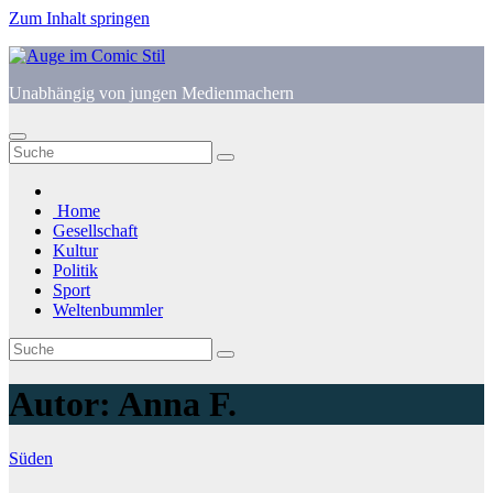
Zum Inhalt springen
Unabhängig von jungen Medienmachern
Home
Gesellschaft
Kultur
Politik
Sport
Weltenbummler
Autor:
Anna F.
Süden