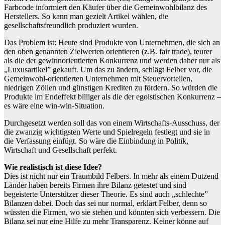
Farbcode informiert den Käufer über die Gemeinwohlbilanz des
Herstellers. So kann man gezielt Artikel wählen, die
gesellschaftsfreundlich produziert wurden.
Das Problem ist: Heute sind Produkte von Unternehmen, die sich an
den oben genannten Zielwerten orientieren (z.B. fair trade), teurer
als die der gewinnorientierten Konkurrenz und werden daher nur als
„Luxusartikel” gekauft. Um das zu ändern, schlägt Felber vor, die
Gemeinwohl-orientierten Unternehmen mit Steuervorteilen,
niedrigen Zöllen und günstigen Krediten zu fördern. So würden die
Produkte im Endeffekt billiger als die der egoistischen Konkurrenz –
es wäre eine win-win-Situation.
Durchgesetzt werden soll das von einem Wirtschafts-Ausschuss, der
die zwanzig wichtigsten Werte und Spielregeln festlegt und sie in
die Verfassung einfügt. So wäre die Einbindung in Politik,
Wirtschaft und Gesellschaft perfekt.
Wie realistisch ist diese Idee?
Dies ist nicht nur ein Traumbild Felbers. In mehr als einem Dutzend
Länder haben bereits Firmen ihre Bilanz getestet und sind
begeisterte Unterstützer dieser Theorie. Es sind auch „schlechte”
Bilanzen dabei. Doch das sei nur normal, erklärt Felber, denn so
wüssten die Firmen, wo sie stehen und könnten sich verbessern. Die
Bilanz sei nur eine Hilfe zu mehr Transparenz. Keiner könne auf