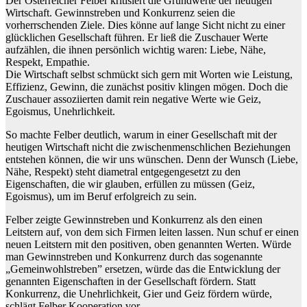
Der Österreicher Felber kritisiert die Grundwerte der heutigen
Wirtschaft. Gewinnstreben und Konkurrenz seien die
vorherrschenden Ziele. Dies könne auf lange Sicht nicht zu einer
glücklichen Gesellschaft führen. Er ließ die Zuschauer Werte
aufzählen, die ihnen persönlich wichtig waren: Liebe, Nähe,
Respekt, Empathie.
Die Wirtschaft selbst schmückt sich gern mit Worten wie Leistung,
Effizienz, Gewinn, die zunächst positiv klingen mögen. Doch die
Zuschauer assoziierten damit rein negative Werte wie Geiz,
Egoismus, Unehrlichkeit.
So machte Felber deutlich, warum in einer Gesellschaft mit der
heutigen Wirtschaft nicht die zwischenmenschlichen Beziehungen
entstehen können, die wir uns wünschen. Denn der Wunsch (Liebe,
Nähe, Respekt) steht diametral entgegengesetzt zu den
Eigenschaften, die wir glauben, erfüllen zu müssen (Geiz,
Egoismus), um im Beruf erfolgreich zu sein.
Felber zeigte Gewinnstreben und Konkurrenz als den einen
Leitstern auf, von dem sich Firmen leiten lassen. Nun schuf er einen
neuen Leitstern mit den positiven, oben genannten Werten. Würde
man Gewinnstreben und Konkurrenz durch das sogenannte
„Gemeinwohlstreben” ersetzen, würde das die Entwicklung der
genannten Eigenschaften in der Gesellschaft fördern. Statt
Konkurrenz, die Unehrlichkeit, Gier und Geiz fördern würde,
schlägt Felber Kooperation vor.