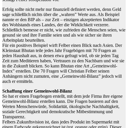
Erfolg sollte nicht mehr nur finanziell definiert werden, denn Geld
sage schließlich nichts über die „wahren” Werte aus. Als Beispiel
nannte er den BIP als – zur Zeit – einzigen akzeptierten Indikator
des Wohlstands eines Landes, der die Wirklichkeit verzerre.
Schließlich bemesse er nicht, wie zufrieden die Menschen seien, wie
gesund sie und ihre Familie seien und als wie sicher sie ihren
Arbeitsplatz beurteilten.
Für ein positives Beispiel wirft Felber einen Blick nach Asien. Der
Kleinstaat Bhutan teile jedes Jahr Fragebögen mit 70 Fragen an
jeden Haushalt aus, in denen etwa gefragt wird, ob sie jeden Tag
Zeit zum Meditieren haben, Vertrauen zu den Nachbarn und wie sie
in die Zukunft blicken. So kann Bhutan eine Art „Gemeinwohl-
Index” erstellen. Die 70 Fragen will Christian Felber seinen
Anhängern nicht zumuten, eine „Gemeinwohl-Bilanz” jedoch will
auch er ermitteln.
Schaffung einer Gemeinwohl-Bilanz
So hat er einen Fragebogen erstellt, mit dem jede Firma ihre eigene
Gemeinwohl-Bilanz erstellen kann. Die Fragen basieren auf den
Werten Menschenwürde, Solidarität, ökologische Nachhaltigkeit,
soziale Gerechtigkeit und demokratische Mitbestimmung und
Transparenz.
Felbers Zukunftsvision ist, dass jedes Produkt im Supermarkt mit
einem Farbcode gekennzeichnet ist (rot, orange oder grün). Dieser