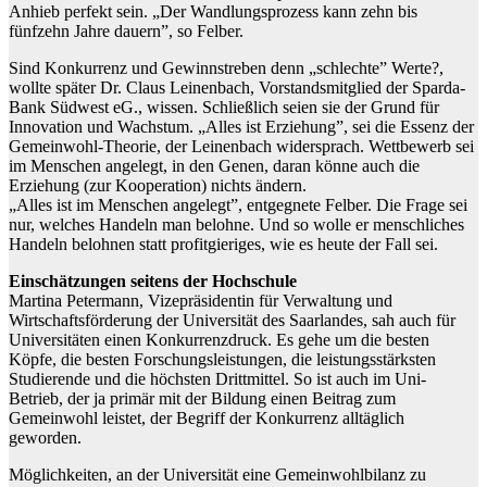
Anhieb perfekt sein. „Der Wandlungsprozess kann zehn bis
fünfzehn Jahre dauern”, so Felber.
Sind Konkurrenz und Gewinnstreben denn „schlechte” Werte?,
wollte später Dr. Claus Leinenbach, Vorstandsmitglied der Sparda-
Bank Südwest eG., wissen. Schließlich seien sie der Grund für
Innovation und Wachstum. „Alles ist Erziehung”, sei die Essenz der
Gemeinwohl-Theorie, der Leinenbach widersprach. Wettbewerb sei
im Menschen angelegt, in den Genen, daran könne auch die
Erziehung (zur Kooperation) nichts ändern.
„Alles ist im Menschen angelegt”, entgegnete Felber. Die Frage sei
nur, welches Handeln man belohne. Und so wolle er menschliches
Handeln belohnen statt profitgieriges, wie es heute der Fall sei.
Einschätzungen seitens der Hochschule
Martina Petermann, Vizepräsidentin für Verwaltung und
Wirtschaftsförderung der Universität des Saarlandes, sah auch für
Universitäten einen Konkurrenzdruck. Es gehe um die besten
Köpfe, die besten Forschungsleistungen, die leistungsstärksten
Studierende und die höchsten Drittmittel. So ist auch im Uni-
Betrieb, der ja primär mit der Bildung einen Beitrag zum
Gemeinwohl leistet, der Begriff der Konkurrenz alltäglich
geworden.
Möglichkeiten, an der Universität eine Gemeinwohlbilanz zu