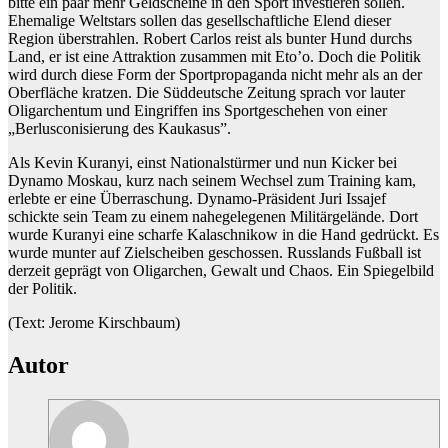
bitte ein paar mehr Geldscheine in den Sport investieren sollen.
Ehemalige Weltstars sollen das gesellschaftliche Elend dieser
Region überstrahlen. Robert Carlos reist als bunter Hund durchs
Land, er ist eine Attraktion zusammen mit Eto’o. Doch die Politik
wird durch diese Form der Sportpropaganda nicht mehr als an der
Oberfläche kratzen. Die Süddeutsche Zeitung sprach vor lauter
Oligarchentum und Eingriffen ins Sportgeschehen von einer
„Berlusconisierung des Kaukasus”.
Als Kevin Kuranyi, einst Nationalstürmer und nun Kicker bei
Dynamo Moskau, kurz nach seinem Wechsel zum Training kam,
erlebte er eine Überraschung. Dynamo-Präsident Juri Issajef
schickte sein Team zu einem nahegelegenen Militärgelände. Dort
wurde Kuranyi eine scharfe Kalaschnikow in die Hand gedrückt. Es
wurde munter auf Zielscheiben geschossen. Russlands Fußball ist
derzeit geprägt von Oligarchen, Gewalt und Chaos. Ein Spiegelbild
der Politik.
(Text: Jerome Kirschbaum)
Autor