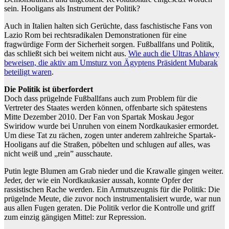
sein. Hooligans als Instrument der Politik?
Auch in Italien halten sich Gerüchte, dass faschistische Fans von
Lazio Rom bei rechtsradikalen Demonstrationen für eine
fragwürdige Form der Sicherheit sorgen. Fußballfans und Politik,
das schließt sich bei weitem nicht aus.
Wie auch die Ultras Ahlawy
beweisen, die aktiv am Umsturz von Ägyptens Präsident Mubarak
beteiligt waren
.
Die Politik ist überfordert
Doch dass prügelnde Fußballfans auch zum Problem für die
Vertreter des Staates werden können, offenbarte sich spätestens
Mitte Dezember 2010. Der Fan von Spartak Moskau Jegor
Swiridow wurde bei Unruhen von einem Nordkaukasier ermordet.
Um diese Tat zu rächen, zogen unter anderem zahlreiche Spartak-
Hooligans auf die Straßen, pöbelten und schlugen auf alles, was
nicht weiß und „rein” ausschaute.
Putin legte Blumen am Grab nieder und die Krawalle gingen weiter.
Jeder, der wie ein Nordkaukasier aussah, konnte Opfer der
rassistischen Rache werden. Ein Armutszeugnis für die Politik: Die
prügelnde Meute, die zuvor noch instrumentalisiert wurde, war nun
aus allen Fugen geraten. Die Politik verlor die Kontrolle und griff
zum einzig gängigen Mittel: zur Repression.