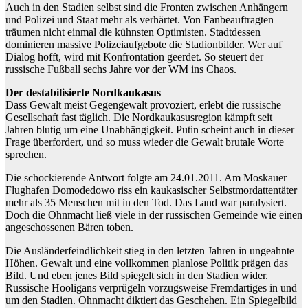
Auch in den Stadien selbst sind die Fronten zwischen Anhängern
und Polizei und Staat mehr als verhärtet. Von Fanbeauftragten
träumen nicht einmal die kühnsten Optimisten. Stadtdessen
dominieren massive Polizeiaufgebote die Stadionbilder. Wer auf
Dialog hofft, wird mit Konfrontation geerdet. So steuert der
russische Fußball sechs Jahre vor der WM ins Chaos.
Der destabilisierte Nordkaukasus
Dass Gewalt meist Gegengewalt provoziert, erlebt die russische
Gesellschaft fast täglich. Die Nordkaukasusregion kämpft seit
Jahren blutig um eine Unabhängigkeit. Putin scheint auch in dieser
Frage überfordert, und so muss wieder die Gewalt brutale Worte
sprechen.
Die schockierende Antwort folgte am 24.01.2011. Am Moskauer
Flughafen Domodedowo riss ein kaukasischer Selbstmordattentäter
mehr als 35 Menschen mit in den Tod. Das Land war paralysiert.
Doch die Ohnmacht ließ viele in der russischen Gemeinde wie einen
angeschossenen Bären toben.
Die Ausländerfeindlichkeit stieg in den letzten Jahren in ungeahnte
Höhen. Gewalt und eine vollkommen planlose Politik prägen das
Bild. Und eben jenes Bild spiegelt sich in den Stadien wider.
Russische Hooligans verprügeln vorzugsweise Fremdartiges in und
um den Stadien. Ohnmacht diktiert das Geschehen. Ein Spiegelbild