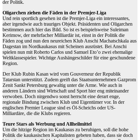
der Politik.
Oligarchen ziehen die Fäden in der Premjer-Liga
Und rein sportlich gesehen ist die Premjer-Liga ein interessantes,
aber irgendwie auch trauriges Objekt. Präsidenten und Oligarchen
bestimmen auch hier das Bild. So ist es beispielsweise Suleiman
Kerimow, der mehrfacher Milliardär ist, einst in der Politik die
Fäden zog und nun den neureichen Klub Anschi Machatschkala aus
Dagestan im Nordkaukasus mit Scheinen ausrüstet. Bei Anschi
spielen nun mit Roberto Carlos und Samuel Eto’o zwei ehemalige
Weltklassespieler. Wichtige Aushängeschilder für eine geschundene
Region.
Der Klub Rubin Kasan wird vom Gouverneur der Republik
Tatarstan unterstützt. Zudem greift das Staatsunternehmen Gazprom
Zenit Sankt Petersburg gewaltig unter die Arme. Wie auch in
anderen Ländern sind Wirtschaft und Sport hier eng miteinander
verwoben. Doch nirgendwo sonst herrscht eine derart enge,
regionale Bindung zwischen Klub und Eigentümer vor. In der
englischen Premier League sind es Öl-Scheichs oder US-
Milliardäre, die die Klubs regieren.
Teure Stars als Werbung und Allheilmittel
Um die hitzige Region im Kaukasus zu beruhigen, soll die hohe
Politik die kaukasischen Kapitalisten gebeten haben, dass sie doch