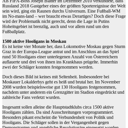
Als FIFA-Boss Joseph Blatter im Dezember 2010 verkündete, dass
Russland 2018 Gastgeber eines der größten Sportereignisse der Welt
sein wird, ging ein Raunen durchs Universum. Eine Fußball-WM
im No-mans-land – wer braucht etwas Derartiges? Doch diese Frage
wird der Problematik nicht gerecht, denn die Lage in Putins
Hoheitsgebiet ist brenzlig, auch und vor allem rund um den
Fußballplatz.
1500 aktive Hooligans in Moskau
Es ist keine vier Monate her, dass Lokomotive Moskau gegen Sturm
Graz in der Europa-League antrat und im Anschluss an das Spiel
rund 50 Hooligans einer unterlegenen Anzahl von Österreichern
auflauerte und drei von ihnen ins Krankhaus prügelte. Immerhin
zwei der Schläger konnten festgenommen werden.
Doch dieses Bild ist keines mit Seltenheit. Insbesondere bei
Moskauer Lokalderbys geht es heiß und brutal her. Im November
2008 wurden beispielsweise gut 130 Hooligans festgenommen,
nachdem unter anderem ein Grenzgitter im Stadion eingedrückt und
zahlreiche Fans verletzt wurden.
Insgesamt sollen alleine die Hauptstadtklubs circa 1500 aktive
Hooligans zählen. Da sind Ausschreitungen vorprogrammiert.
Besonders pikant erscheint die Verbundenheit von Politik und
Hooligans. Die Schläger sollen in der Vergangenheit gegen
Demonstranten und angebliche Revolutionäre eingesetzt worden