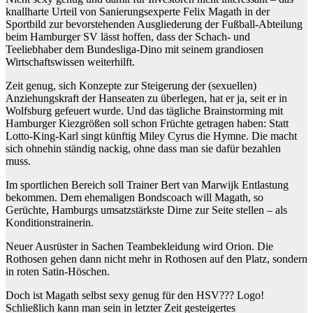
knallharte Urteil von Sanierungsexperte Felix Magath in der
Sportbild zur bevorstehenden Ausgliederung der Fußball-Abteilung
beim Hamburger SV lässt hoffen, dass der Schach- und
Teeliebhaber dem Bundesliga-Dino mit seinem grandiosen
Wirtschaftswissen weiterhilft.
Zeit genug, sich Konzepte zur Steigerung der (sexuellen)
Anziehungskraft der Hanseaten zu überlegen, hat er ja, seit er in
Wolfsburg gefeuert wurde. Und das tägliche Brainstorming mit
Hamburger Kiezgrößen soll schon Früchte getragen haben: Statt
Lotto-King-Karl singt künftig Miley Cyrus die Hymne. Die macht
sich ohnehin ständig nackig, ohne dass man sie dafür bezahlen
muss.
Im sportlichen Bereich soll Trainer Bert van Marwijk Entlastung
bekommen. Dem ehemaligen Bondscoach will Magath, so
Gerüchte, Hamburgs umsatzstärkste Dirne zur Seite stellen – als
Konditionstrainerin.
Neuer Ausrüster in Sachen Teambekleidung wird Orion. Die
Rothosen gehen dann nicht mehr in Rothosen auf den Platz, sondern
in roten Satin-Höschen.
Doch ist Magath selbst sexy genug für den HSV??? Logo!
Schließlich kann man sein in letzter Zeit gesteigertes