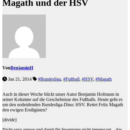
Magath und der HSV
Von
BenjaminH
Jan 21, 2014
#Bundesliga
,
#Fußball
,
#HSV
,
#Magath
Auch in dieser Woche blickt unser Autor Benjamin Hofmann in
seiner Kolumne auf die Geschehnisse des Fußballs. Heute geht es
um den notleidenden Bundesliga-Dino: HSV. Rettet Felix Magath
den ewigen Erstligisten?
[divide]
Nicht sexy genug und damit für Investoren nicht interessant – das