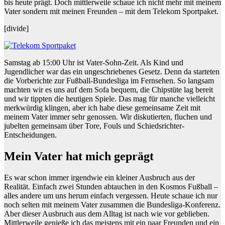
bis heute prägt. Doch mittlerweile schaue ich nicht mehr mit meinem
Vater sondern mit meinen Freunden – mit dem Telekom Sportpaket.
[divide]
Samstag ab 15:00 Uhr ist Vater-Sohn-Zeit. Als Kind und
Jugendlicher war das ein ungeschriebenes Gesetz. Denn da starteten
die Vorberichte zur Fußball-Bundesliga im Fernsehen. So langsam
machten wir es uns auf dem Sofa bequem, die Chipstüte lag bereit
und wir tippten die heutigen Spiele. Das mag für manche vielleicht
merkwürdig klingen, aber ich habe diese gemeinsame Zeit mit
meinem Vater immer sehr genossen. Wir diskutierten, fluchen und
jubelten gemeinsam über Tore, Fouls und Schiedsrichter-
Entscheidungen.
Mein Vater hat mich geprägt
Es war schon immer irgendwie ein kleiner Ausbruch aus der
Realität. Einfach zwei Stunden abtauchen in den Kosmos Fußball –
alles andere um uns herum einfach vergessen. Heute schaue ich nur
noch selten mit meinem Vater zusammen die Bundesliga-Konferenz.
Aber dieser Ausbruch aus dem Alltag ist nach wie vor geblieben.
Mittlerweile genieße ich das meistens mit ein paar Freunden und ein