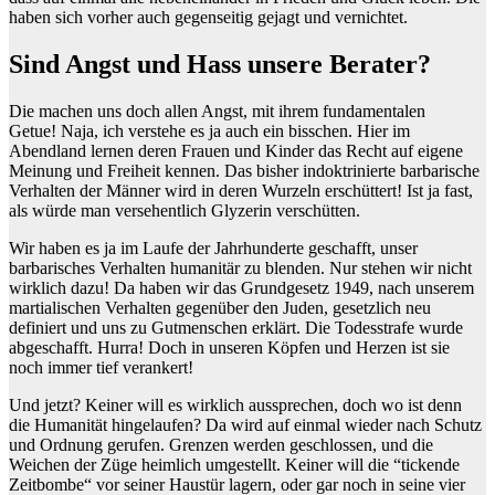
haben sich vorher auch gegenseitig gejagt und vernichtet.
Sind Angst und Hass unsere Berater?
Die machen uns doch allen Angst, mit ihrem fundamentalen
Getue! Naja, ich verstehe es ja auch ein bisschen. Hier im
Abendland lernen deren Frauen und Kinder das Recht auf eigene
Meinung und Freiheit kennen. Das bisher indoktrinierte barbarische
Verhalten der Männer wird in deren Wurzeln erschüttert! Ist ja fast,
als würde man versehentlich Glyzerin verschütten.
Wir haben es ja im Laufe der Jahrhunderte geschafft, unser
barbarisches Verhalten humanitär zu blenden. Nur stehen wir nicht
wirklich dazu! Da haben wir das Grundgesetz 1949, nach unserem
martialischen Verhalten gegenüber den Juden, gesetzlich neu
definiert und uns zu Gutmenschen erklärt. Die Todesstrafe wurde
abgeschafft. Hurra! Doch in unseren Köpfen und Herzen ist sie
noch immer tief verankert!
Und jetzt? Keiner will es wirklich aussprechen, doch wo ist denn
die Humanität hingelaufen? Da wird auf einmal wieder nach Schutz
und Ordnung gerufen. Grenzen werden geschlossen, und die
Weichen der Züge heimlich umgestellt. Keiner will die “tickende
Zeitbombe“ vor seiner Haustür lagern, oder gar noch in seine vier