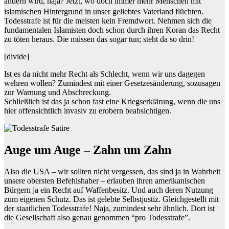
ändern wird, naja?
Jetzt, wo doch immer mehr Menschen mit
islamischen Hintergrund in unser geliebtes Vaterland flüchten.
Todesstrafe ist für die meisten kein Fremdwort. Nehmen sich die
fundamentalen Islamisten doch schon durch ihren Koran das Recht
zu töten heraus. Die müssen das sogar tun; steht da so drin!
[divide]
Ist es da nicht mehr Recht als Schlecht, wenn wir uns dagegen
wehren wollen? Zumindest mit einer Gesetzesänderung, sozusagen
zur Warnung und Abschreckung.
Schließlich ist das ja schon fast eine Kriegserklärung, wenn die uns
hier offensichtlich invasiv zu erobern beabsichtigen.
Auge um Auge – Zahn um Zahn
Also die USA – wir sollten nicht vergessen, das sind ja in Wahrheit
unsere obersten Befehlshaber – erlauben ihren amerikanischen
Bürgern ja ein Recht auf Waffenbesitz. Und auch deren Nutzung
zum eigenen Schutz. Das ist gelebte Selbstjustiz. Gleichgestellt mit
der staatlichen Todesstrafe! Naja, zumindest sehr ähnlich. Dort ist
die Gesellschaft also genau genommen “pro Todesstrafe”.