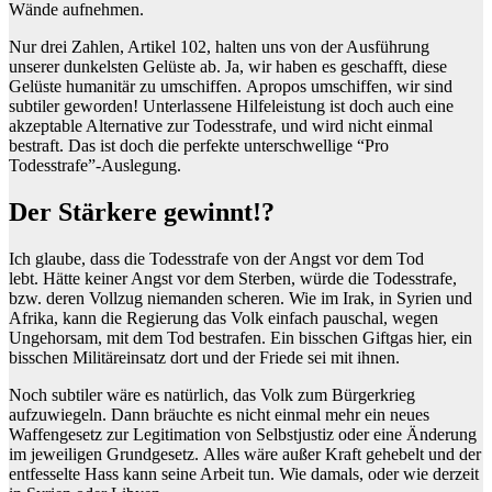
Wände aufnehmen.
Nur drei Zahlen, Artikel 102, halten uns von der Ausführung
unserer dunkelsten Gelüste ab. Ja, wir haben es geschafft, diese
Gelüste humanitär zu umschiffen. Apropos umschiffen, wir sind
subtiler geworden! Unterlassene Hilfeleistung ist doch auch eine
akzeptable Alternative zur Todesstrafe, und wird nicht einmal
bestraft. Das ist doch die perfekte unterschwellige “Pro
Todesstrafe”-Auslegung.
Der Stärkere gewinnt!?
Ich glaube, dass die Todesstrafe von der Angst vor dem Tod
lebt. Hätte keiner Angst vor dem Sterben, würde die Todesstrafe,
bzw. deren Vollzug niemanden scheren. Wie im Irak, in Syrien und
Afrika, kann die Regierung das Volk einfach pauschal, wegen
Ungehorsam, mit dem Tod bestrafen. Ein bisschen Giftgas hier, ein
bisschen Militäreinsatz dort und der Friede sei mit ihnen.
Noch subtiler wäre es natürlich, das Volk zum Bürgerkrieg
aufzuwiegeln. Dann bräuchte es nicht einmal mehr ein neues
Waffengesetz zur Legitimation von Selbstjustiz oder eine Änderung
im jeweiligen Grundgesetz. Alles wäre außer Kraft gehebelt und der
entfesselte Hass kann seine Arbeit tun. Wie damals, oder wie derzeit