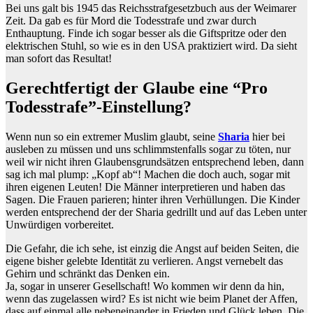
Bei uns galt bis 1945 das Reichsstrafgesetzbuch aus der Weimarer
Zeit. Da gab es für Mord die Todesstrafe und zwar durch
Enthauptung. Finde ich sogar besser als die Giftspritze oder den
elektrischen Stuhl, so wie es in den USA praktiziert wird. Da sieht
man sofort das Resultat!
Gerechtfertigt der Glaube eine “Pro
Todesstrafe”-Einstellung?
Wenn nun so ein extremer Muslim glaubt, seine
Sharia
hier bei
ausleben zu müssen und uns schlimmstenfalls sogar zu töten, nur
weil wir nicht ihren Glaubensgrundsätzen entsprechend leben, dann
sag ich mal plump: „Kopf ab“! Machen die doch auch, sogar mit
ihren eigenen Leuten! Die Männer interpretieren und haben das
Sagen. Die Frauen parieren; hinter ihren Verhüllungen. Die Kinder
werden entsprechend der der Sharia gedrillt und auf das Leben unter
Unwürdigen vorbereitet.
Die Gefahr, die ich sehe, ist einzig die Angst auf beiden Seiten, die
eigene bisher gelebte Identität zu verlieren. Angst vernebelt das
Gehirn und schränkt das Denken ein.
Ja, sogar in unserer Gesellschaft! Wo kommen wir denn da hin,
wenn das zugelassen wird? Es ist nicht wie beim Planet der Affen,
dass auf einmal alle nebeneinander in Frieden und Glück leben. Die