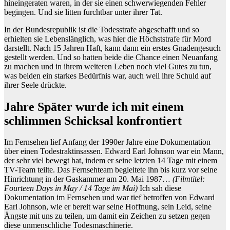
hineingeraten waren, in der sie einen schwerwiegenden Fehler
begingen. Und sie litten furchtbar unter ihrer Tat.
In der Bundesrepublik ist die Todesstrafe abgeschafft und so
erhielten sie Lebenslänglich, was hier die Höchststrafe für Mord
darstellt. Nach 15 Jahren Haft, kann dann ein erstes Gnadengesuch
gestellt werden. Und so hatten beide die Chance einen Neuanfang
zu machen und in ihrem weiteren Leben noch viel Gutes zu tun,
was beiden ein starkes Bedürfnis war, auch weil ihre Schuld auf
ihrer Seele drückte.
Jahre Später wurde ich mit einem
schlimmen Schicksal konfrontiert
Im Fernsehen lief Anfang der 1990er Jahre eine Dokumentation
über einen Todestraktinsassen. Edward Earl Johnson war ein Mann,
der sehr viel bewegt hat, indem er seine letzten 14 Tage mit einem
TV-Team teilte. Das Fernsehteam begleitete ihn bis kurz vor seine
Hinrichtung in der Gaskammer am 20. Mai 1987…
(Filmtitel:
Fourteen Days in May / 14 Tage im Mai)
Ich sah diese
Dokumentation im Fernsehen und war tief betroffen von Edward
Earl Johnson, wie er bereit war seine Hoffnung, sein Leid, seine
Ängste mit uns zu teilen, um damit ein Zeichen zu setzen gegen
diese unmenschliche Todesmaschinerie.