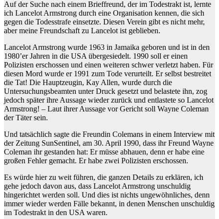
Auf der Suche nach einem Brieffreund, der im Todestrakt ist, lernte
ich Lancelot Armstrong durch eine Organisation kennen, die sich
gegen die Todesstrafe einsetzte. Diesen Verein gibt es nicht mehr,
aber meine Freundschaft zu Lancelot ist geblieben.
Lancelot Armstrong wurde 1963 in Jamaika geboren und ist in den
1980’er Jahren in die USA übergesiedelt. 1990 soll er einen
Polizisten erschossen und einen weiteren schwer verletzt haben. Für
diesen Mord wurde er 1991 zum Tode verurteilt. Er selbst bestreitet
die Tat! Die Hauptzeugin, Kay Allen, wurde durch die
Untersuchungsbeamten unter Druck gesetzt und belastete ihn, zog
jedoch später ihre Aussage wieder zurück und entlastete so Lancelot
Armstrong! – Laut ihrer Aussage vor Gericht soll Wayne Coleman
der Täter sein.
Und tatsächlich sagte die Freundin Colemans in einem Interview mit
der Zeitung SunSentinel, am 30. April 1990, dass ihr Freund Wayne
Coleman ihr gestanden hat: Er müsse abhauen, denn er habe eine
großen Fehler gemacht. Er habe zwei Polizisten erschossen.
Es würde hier zu weit führen, die ganzen Details zu erklären, ich
gehe jedoch davon aus, dass Lancelot Armstrong unschuldig
hingerichtet werden soll. Und dies ist nichts ungewöhnliches, denn
immer wieder werden Fälle bekannt, in denen Menschen unschuldig
im Todestrakt in den USA waren.