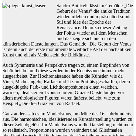
Sandro Botticelli lässt im Gemälde „Die
Geburt der Venus” die antike Tradition
wiederaufleben und repräsentiert somit
Stil und Idee der Epoche der
Renaissance. Denn zu dieser Zeit lag
der Fokus wieder auf dem Menschen
und das zeigte sich auch in den
künstlerischen Darstellungen. Das Gemälde „Die Geburt der Venus”
ist denn auch der erste monumentale weibliche Akt der nachantiken
Kunst und gilt als Meilenstein der Bildkünste.
Auch Symmetrie und Perspektive tragen zu einem Empfinden von
Schönheit bei und diese werden in der Renaissance immer mehr
ausgearbeitet. Zur Hochrenaissance haben die Künstler, wie da
Vinci, Michelangelo, Raffael und Tizian Porträts geschaffen, deren
ausgeklügelte Farb- und Lichtkompositionen einen weichen,
warmen, idealisierten Typus schufen. Grazile Darstellungen vor
allem mythologischer Figuren waren äußerst beliebt, wie zum
Beispiel „Die drei Grazien” von Raffael.
Ganz anders sah es im Manierismus, um Mitte des 16. Jahrhunderts,
aus. Die harmonischen, idealisierenden Kunstdarstellung wurden zu
dieser Zeit abgelöst. Im Manierismus war die Darstellung nicht mehr
so realistisch, Proportionen wurden verändert und Gliedmaßen
überlängt dargestellt. Die Intention der Darstellung war wichtiger als