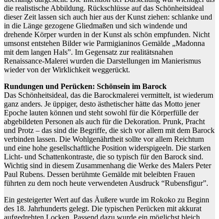
die realistische Abbildung. Rückschlüsse auf das Schönheitsideal
dieser Zeit lassen sich auch hier aus der Kunst ziehen: schlanke und
in die Länge gezogene Gliedmaßen und sich windende und
drehende Körper wurden in der Kunst als schön empfunden. Nicht
umsonst entstehen Bilder wie Parmigianinos Gemälde „Madonna
mit dem langen Hals”. Im Gegensatz zur realitätsnahen
Renaissance-Malerei wurden die Darstellungen im Manierismus
wieder von der Wirklichkeit weggerückt.
Rundungen und Perücken: Schönsein im Barock
Das Schönheitsideal, das die Barockmalerei vermittelt, ist wiederum
ganz anders. Je üppiger, desto ästhetischer hätte das Motto jener
Epoche lauten können und steht sowohl für die Körperfülle der
abgebildeten Personen als auch für die Dekoration. Prunk, Pracht
und Protz – das sind die Begriffe, die sich vor allem mit dem Barock
verbinden lassen. Die Wohlgenährtheit sollte vor allem Reichtum
und eine hohe gesellschaftliche Position widerspigeeln. Die starken
Licht- und Schattenkontraste, die so typisch für den Barock sind.
Wichtig sind in diesem Zusammenhang die Werke des Malers Peter
Paul Rubens. Dessen berühmte Gemälde mit beleibten Frauen
führten zu dem noch heute verwendeten Ausdruck “Rubensfigur”.
Ein gesteigerter Wert auf das Äußere wurde im Rokoko zu Beginn
des 18. Jahrhunderts gelegt. Die typischen Perücken mit akkurat
aufgedrehten Locken. Passend dazu wurde ein möglichst bleich