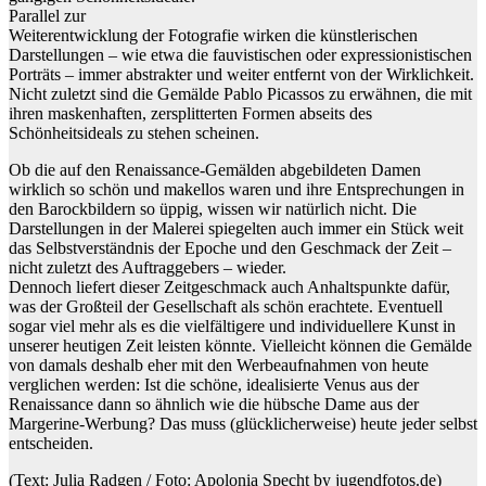
Parallel zur
Weiterentwicklung der Fotografie wirken die künstlerischen
Darstellungen – wie etwa die fauvistischen oder expressionistischen
Porträts – immer abstrakter und weiter entfernt von der Wirklichkeit.
Nicht zuletzt sind die Gemälde Pablo Picassos zu erwähnen, die mit
ihren maskenhaften, zersplitterten Formen abseits des
Schönheitsideals zu stehen scheinen.
Ob die auf den Renaissance-Gemälden abgebildeten Damen
wirklich so schön und makellos waren und ihre Entsprechungen in
den Barockbildern so üppig, wissen wir natürlich nicht. Die
Darstellungen in der Malerei spiegelten auch immer ein Stück weit
das Selbstverständnis der Epoche und den Geschmack der Zeit –
nicht zuletzt des Auftraggebers – wieder.
Dennoch liefert dieser Zeitgeschmack auch Anhaltspunkte dafür,
was der Großteil der Gesellschaft als schön erachtete. Eventuell
sogar viel mehr als es die vielfältigere und individuellere Kunst in
unserer heutigen Zeit leisten könnte. Vielleicht können die Gemälde
von damals deshalb eher mit den Werbeaufnahmen von heute
verglichen werden: Ist die schöne, idealisierte Venus aus der
Renaissance dann so ähnlich wie die hübsche Dame aus der
Margerine-Werbung? Das muss (glücklicherweise) heute jeder selbst
entscheiden.
(Text: Julia Radgen / Foto: Apolonia Specht by jugendfotos.de)