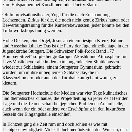
zum Entspannen bei Kurzfilmen oder Poetry Slam.
Ob Improvisationstheater, Yoga für die nach Entspannung
Lechzenden, Zirkus für die, die noch nicht genug Zirkus hatten oder
Bewerbungstraining für die Karrierebewussten, jeder konnte bei den
Turboworkshops findig werden.
Hohe Decken, eine Orgel, Jesus an einem riesigen Kreuz, Bühne
und Ausschanktheke: Das ist die Party der Jugendmedientage in der
Jugendkirche Stuttgart. Die Schweizer Folk-Rock Band „77
Bombay Street” sorgte bei großartiger Akustik und Atmosphäre für
Live-Musik bevor alle in den extra angemieteten Shuttlebussen
wieder zur Schlafstätte, einem Stuttgarter Gymnasium, gebracht
wurden, um in ihre unbequemen Schlafsäcke, die in
Klassenzimmern oder auch der Turnhalle aufgebaut waren, zu
klettern.
Die Stuttgarter Hochschule der Medien war vier Tage kulinarisches
und thematisches Zuhause, die Projektleitung zu jeder Zeit Herr der
Lage und die Teamerschaft bei jeglichen Problemen Anlaufstelle,
auch wenn der ein oder andere vor Erschöpfung in den luxuriösen
Sesseln der Eingangshalle einschlief.
In Echtzeit ging die Zeit rum und doch schien es wie mit
Lichtgeschwindigkeit. Viele Teilnehmer äußerten den Wunsch, dass