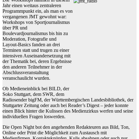
Jahr einen weitaus zentraleren
Programmpunkt ein, als man es von
vergangenen JMT gewohnt war:
Workshops von Sportjournalismus
über PR und
Boulevardjournalismus bis hin zu
Moderation, Fotografie und
Layout-Basics fanden an drei
Terminen statt und trugen zu einer
intensiven Auseinandersetzung mit
der Thematik bei, deren Ergebnisse
den anderen Teilnehmer in der
Abschlussveranstaltung
veranschaulicht wurden.
Ob Medieneinblick bei BILD, der
Soko Stuttgart, dem SWR, dem
Radiosender bigFM, der Württembergischen Landesbibliothek, der
Stuttgarter Zeitung oder auch bei Reader’s Digest – jeder konnte
einen Blick hinter die Kulissen des Medienzirkus werfen und seine
individuellen Fragen loswerden.
Die Open Night bot den angehenden Redakteuren aus Bild, Ton,
Online oder Print die Möglichkeit zum Austausch mit
Medienfirmen, Kontakteknüpfen, Kulis absahnen oder auch nur