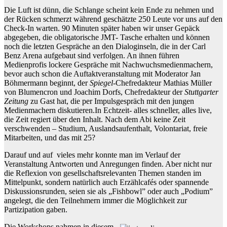
Die Luft ist dünn, die Schlange scheint kein Ende zu nehmen und
der Rücken schmerzt während geschätzte 250 Leute vor uns auf den
Check-In warten. 90 Minuten später haben wir unser Gepäck
abgegeben, die obligatorische JMT- Tasche erhalten und können
noch die letzten Gespräche an den Dialoginseln, die in der Carl
Benz Arena aufgebaut sind verfolgen. An ihnen führen
Medienprofis lockere Gespräche mit Nachwuchsmedienmachern,
bevor auch schon die Auftaktveranstaltung mit Moderator Jan
Böhmermann beginnt, der
Spiegel
-Chefredakteur Mathias Müller
von Blumencron und Joachim Dorfs, Chefredakteur der
Stuttgarter
Zeitung
zu Gast hat, die per Impulsgespräch mit den jungen
Medienmachern diskutieren.In Echtzeit- alles schneller, alles live,
die Zeit regiert über den Inhalt. Nach dem Abi keine Zeit
verschwenden – Studium, Auslandsaufenthalt, Volontariat, freie
Mitarbeiten, und das mit 25?
Darauf und auf vieles mehr konnte man im Verlauf der
Veranstaltung Antworten und Anregungen finden. Aber nicht nur
die Reflexion von gesellschaftsrelevanten Themen standen im
Mittelpunkt, sondern natürlich auch Erzählcafés oder spannende
Diskussionsrunden, seien sie als „Fishbowl” oder auch „Podium”
angelegt, die den Teilnehmern immer die Möglichkeit zur
Partizipation gaben.
Die Workshops nahmen in diesem