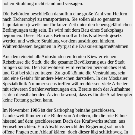
hohen Strahlung nicht stand und versagen.
Die Behörden beschließen daraufhin eine große Zahl von Helfern
nach Tschernobyl zu transportieren. Sie sollen als so genannte
Liquidatoren jeweils nur für kurze Zeit unter den lebensgefährlichen
Bedingungen tätig sein. Es wird mit dem Bau eines Sarkophags
begonnen. Dieser Bau aus Beton soll auf das Kraftwerk gesetzt
werden und weitere Strahlung vor dem ausdringen hindern.
Währenddessen beginnen in Pyrpjat die Evakuierungsmaßnahmen.
Aus dem eineinhalb Autostunden entfernten Kiew erreichen
Reisebusse die Stadt, die die gesamte Bevölkerung aus der Stadt
bringen sollen. Den Einwohnern wird verboten persönliches Hab
und Gut bei sich zu tragen. Zu groß könnte die Verstrahlung sein
und eine Gefahr für andere Menschen darstellen. In der Moskauer
Spezialklinik Nummer sechs treffen währenddessen viele Arbeiter
mit schweren Strahlenverletzungen ein. Bereits nach der Aufnahme
ist den diensthabenden Ärzten bewusst, dass es für die Strahlenopfer
keine Rettung geben kann.
Im November 1986 ist der Sarkophag beinahe geschlossen.
Landesweit flimmern die Bilder von Arbeitern, die die rote Fahne
hissend auf dem geschlossenen Dach des Kraftwerks stehen, aus
Fernsehberichten. Ein Abschlussbericht der Regierung soll noch
offene Fragen zum Ablauf klären, doch dieser lügt schlichtweg. In