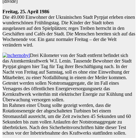
[divide]
Freitag, 25. April 1986
Die 49.000 Einwohner der Ukrainischen Stadt Pyrpjat erleben einen
wunderschönen Frühlingstag. Die Kinder der Stadt toben
ausgelassen auf den Spielplätzen; reges Treiben herrscht in den
Geschäften und Cafés der Stadt. Die Menschen bereiten sich auf das
Wochenende vor. Ein ganz normaler Freitag – der die Welt
verändern wird.
Drei Kilometer von der Stadt entfernt befindet sich
das Atomkernkraftwerk W.I. Lenin. Tausende Bewohner der Stadt
Pyrpjat gingen hier Tag für Tag ihrer Beschäftigung nach. In der
Nacht von Freitag auf Samstag, soll es ohne eine Einweihung der
Mitarbeiter, zu einer Notfallübung in einem der Meiler kommen.
Getestet werden sollen Notstromaggregate, die im Fall eines
Versagens des öffentlichen Energieversorgungsnetz das
Kernkraftwerk weiterhin mit elektrischer Energie zur Kühlung und
Überwachung versorgen sollen.
Im Rahmen einer Übung sollte gezeigt werden, dass die
Rotationsenergie der abgeschalteten Turbinen bei einem
Stromausfall ausreicht, um die Zeit zwischen 45 Sekunden und 60
Sekunden bis zum vollen Anlaufen der Notstromaggregate zu
überbrücken. Nach den Sicherheitsvorschriften hätte dieser Test
schon vor der Inbetriebnahme des Kraftwerks stattfinden sollen.