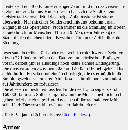
Heute steht ein 400 Kilometer langer Zaun rund um das verseuchte
Gebiet in der Ukraine. Hinter diesem hat sich die Stadt zu einer
Geisterstadt verwandelt. Die einzige Zufahrtsstraße ist streng
überwacht. Nur mit einer Sondergenehmigung bekommt man
Zugang in das Sperrgebiet. Noch immer ist die Strahlung im Boden
zu gefährlich für Menschen. Nur am 9. Mai, dem Jahrestag der
Stadt, dürfen die ehemaligen Bewohner für kurze Zeit in ihre alte
Siedlung.
Insgesamt betreiben 32 Länder weltweit Kernkraftwerke. Zehn von
diesen 32 Ländern treiben den Bau von unterirdischen Endlagern
voran, derzeit gibt es allerdings noch keine sichere Endlagerung.
Die meisten sollen zwischen 2025 und 2035 in Betrieb gehen. Bis
dahin hoffen Forscher auf eine Technologie, die es ermöglicht die
Strahlungszeit des atomaren Abfalls von Jahrmillionen zumindest
auf Jahrhunderte zu reduzieren.
Die ältesten unbestritten fossilen Funde des Homo sapiens sind
160.000 Jahre alt. Sollte es irgendwann die Menschheit nicht mehr
geben, wird die einzige Hinterlassenschaft ihr radioaktiver Müll
sein. Und: Dieser strahlt noch weitere Jahrhunderte.
(Text: Benjamin Eichler / Fotos:
Elena Filatova
)
Autor