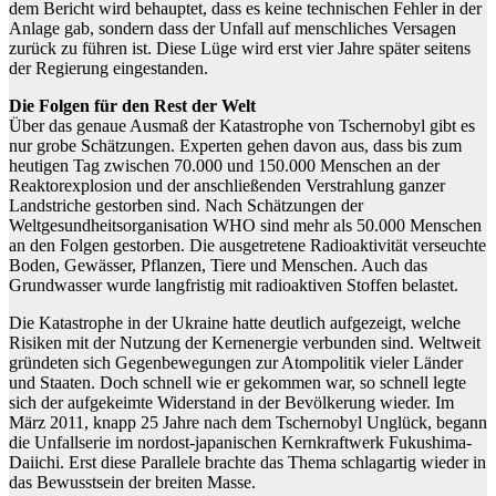
dem Bericht wird behauptet, dass es keine technischen Fehler in der
Anlage gab, sondern dass der Unfall auf menschliches Versagen
zurück zu führen ist. Diese Lüge wird erst vier Jahre später seitens
der Regierung eingestanden.
Die Folgen für den Rest der Welt
Über das genaue Ausmaß der Katastrophe von Tschernobyl gibt es
nur grobe Schätzungen. Experten gehen davon aus, dass bis zum
heutigen Tag zwischen 70.000 und 150.000 Menschen an der
Reaktorexplosion und der anschließenden Verstrahlung ganzer
Landstriche gestorben sind. Nach Schätzungen der
Weltgesundheitsorganisation WHO sind mehr als 50.000 Menschen
an den Folgen gestorben. Die ausgetretene Radioaktivität verseuchte
Boden, Gewässer, Pflanzen, Tiere und Menschen. Auch das
Grundwasser wurde langfristig mit radioaktiven Stoffen belastet.
Die Katastrophe in der Ukraine hatte deutlich aufgezeigt, welche
Risiken mit der Nutzung der Kernenergie verbunden sind. Weltweit
gründeten sich Gegenbewegungen zur Atompolitik vieler Länder
und Staaten. Doch schnell wie er gekommen war, so schnell legte
sich der aufgekeimte Widerstand in der Bevölkerung wieder. Im
März 2011, knapp 25 Jahre nach dem Tschernobyl Unglück, begann
die Unfallserie im nordost-japanischen Kernkraftwerk Fukushima-
Daiichi. Erst diese Parallele brachte das Thema schlagartig wieder in
das Bewusstsein der breiten Masse.