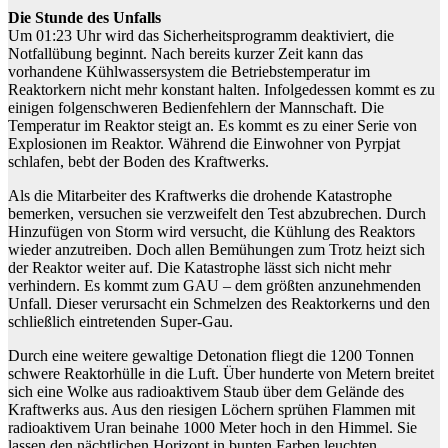
Die Stunde des Unfalls
Um 01:23 Uhr wird das Sicherheitsprogramm deaktiviert, die
Notfallübung beginnt. Nach bereits kurzer Zeit kann das
vorhandene Kühlwassersystem die Betriebstemperatur im
Reaktorkern nicht mehr konstant halten. Infolgedessen kommt es zu
einigen folgenschweren Bedienfehlern der Mannschaft. Die
Temperatur im Reaktor steigt an. Es kommt es zu einer Serie von
Explosionen im Reaktor. Während die Einwohner von Pyrpjat
schlafen, bebt der Boden des Kraftwerks.
Als die Mitarbeiter des Kraftwerks die drohende Katastrophe
bemerken, versuchen sie verzweifelt den Test abzubrechen. Durch
Hinzufügen von Storm wird versucht, die Kühlung des Reaktors
wieder anzutreiben. Doch allen Bemühungen zum Trotz heizt sich
der Reaktor weiter auf. Die Katastrophe lässt sich nicht mehr
verhindern. Es kommt zum GAU – dem größten anzunehmenden
Unfall. Dieser verursacht ein Schmelzen des Reaktorkerns und den
schließlich eintretenden Super-Gau.
Durch eine weitere gewaltige Detonation fliegt die 1200 Tonnen
schwere Reaktorhülle in die Luft. Über hunderte von Metern breitet
sich eine Wolke aus radioaktivem Staub über dem Gelände des
Kraftwerks aus. Aus den riesigen Löchern sprühen Flammen mit
radioaktivem Uran beinahe 1000 Meter hoch in den Himmel. Sie
lassen den nächtlichen Horizont in bunten Farben leuchten.