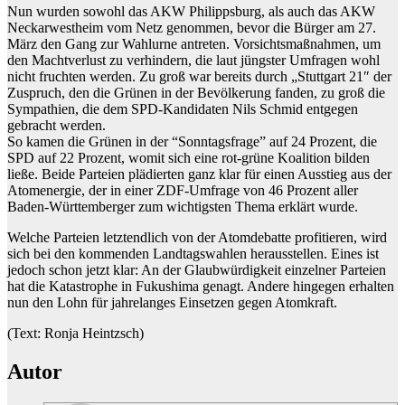
Nun wurden sowohl das AKW Philippsburg, als auch das AKW
Neckarwestheim vom Netz genommen, bevor die Bürger am 27.
März den Gang zur Wahlurne antreten. Vorsichtsmaßnahmen, um
den Machtverlust zu verhindern, die laut jüngster Umfragen wohl
nicht fruchten werden. Zu groß war bereits durch „Stuttgart 21″ der
Zuspruch, den die Grünen in der Bevölkerung fanden, zu groß die
Sympathien, die dem SPD-Kandidaten Nils Schmid entgegen
gebracht werden.
So kamen die Grünen in der “Sonntagsfrage” auf 24 Prozent, die
SPD auf 22 Prozent, womit sich eine rot-grüne Koalition bilden
ließe. Beide Parteien plädierten ganz klar für einen Ausstieg aus der
Atomenergie, der in einer ZDF-Umfrage von 46 Prozent aller
Baden-Württemberger zum wichtigsten Thema erklärt wurde.
Welche Parteien letztendlich von der Atomdebatte profitieren, wird
sich bei den kommenden Landtagswahlen herausstellen. Eines ist
jedoch schon jetzt klar: An der Glaubwürdigkeit einzelner Parteien
hat die Katastrophe in Fukushima genagt. Andere hingegen erhalten
nun den Lohn für jahrelanges Einsetzen gegen Atomkraft.
(Text: Ronja Heintzsch)
Autor