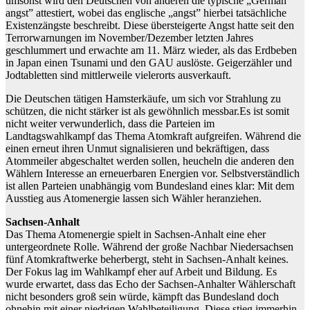
umsonst wird den Deutschen von anderen die typische „German
angst” attestiert, wobei das englische „angst” hierbei tatsächliche
Existenzängste beschreibt. Diese übersteigerte Angst hatte seit den
Terrorwarnungen im November/Dezember letzten Jahres
geschlummert und erwachte am 11. März wieder, als das Erdbeben
in Japan einen Tsunami und den GAU auslöste. Geigerzähler und
Jodtabletten sind mittlerweile vielerorts ausverkauft.
Die Deutschen tätigen Hamsterkäufe, um sich vor Strahlung zu
schützen, die nicht stärker ist als gewöhnlich messbar.Es ist somit
nicht weiter verwunderlich, dass die Parteien im
Landtagswahlkampf das Thema Atomkraft aufgreifen. Während die
einen erneut ihren Unmut signalisieren und bekräftigen, dass
Atommeiler abgeschaltet werden sollen, heucheln die anderen den
Wählern Interesse an erneuerbaren Energien vor. Selbstverständlich
ist allen Parteien unabhängig vom Bundesland eines klar: Mit dem
Ausstieg aus Atomenergie lassen sich Wähler heranziehen.
Sachsen-Anhalt
Das Thema Atomenergie spielt in Sachsen-Anhalt eine eher
untergeordnete Rolle. Während der große Nachbar Niedersachsen
fünf Atomkraftwerke beherbergt, steht in Sachsen-Anhalt keines.
Der Fokus lag im Wahlkampf eher auf Arbeit und Bildung. Es
wurde erwartet, dass das Echo der Sachsen-Anhalter Wählerschaft
nicht besonders groß sein würde, kämpft das Bundesland doch
ohnehin mit einer niedrigen Wahlbeteiligung. Diese stieg immerhin