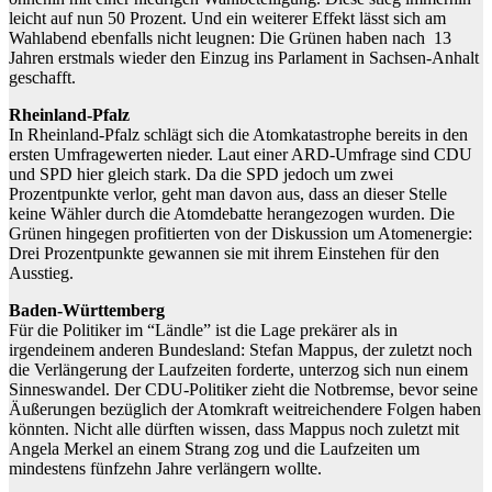
leicht auf nun 50 Prozent. Und ein weiterer Effekt lässt sich am
Wahlabend ebenfalls nicht leugnen: Die Grünen haben nach 13
Jahren erstmals wieder den Einzug ins Parlament in Sachsen-Anhalt
geschafft.
Rheinland-Pfalz
In Rheinland-Pfalz schlägt sich die Atomkatastrophe bereits in den
ersten Umfragewerten nieder. Laut einer ARD-Umfrage sind CDU
und SPD hier gleich stark. Da die SPD jedoch um zwei
Prozentpunkte verlor, geht man davon aus, dass an dieser Stelle
keine Wähler durch die Atomdebatte herangezogen wurden. Die
Grünen hingegen profitierten von der Diskussion um Atomenergie:
Drei Prozentpunkte gewannen sie mit ihrem Einstehen für den
Ausstieg.
Baden-Württemberg
Für die Politiker im “Ländle” ist die Lage prekärer als in
irgendeinem anderen Bundesland: Stefan Mappus, der zuletzt noch
die Verlängerung der Laufzeiten forderte, unterzog sich nun einem
Sinneswandel. Der CDU-Politiker zieht die Notbremse, bevor seine
Äußerungen bezüglich der Atomkraft weitreichendere Folgen haben
könnten. Nicht alle dürften wissen, dass Mappus noch zuletzt mit
Angela Merkel an einem Strang zog und die Laufzeiten um
mindestens fünfzehn Jahre verlängern wollte.