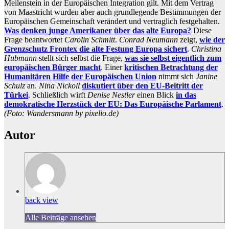
Meilenstein in der Europäischen Integration gilt. Mit dem Vertrag
von Maastricht wurden aber auch grundlegende Bestimmungen der
Europäischen Gemeinschaft verändert und vertraglich festgehalten.
Was denken junge Amerikaner über das alte Europa?
Diese
Frage beantwortet
Carolin Schmitt
.
Conrad Neumann
zeigt,
wie der
Grenzschutz Frontex die alte Festung Europa sichert
.
Christina
Hubmann
stellt sich selbst die Frage,
was sie selbst eigentlich zum
europäischen Bürger macht
. Einer
kritischen Betrachtung der
Humanitären Hilfe der Europäischen Union
nimmt sich
Janine
Schulz
an.
Nina Nickoll
diskutiert über den EU-Beitritt der
Türkei
. Schließlich wirft
Denise Nestler
einen Blick
in das
demokratische Herzstück der EU: Das Europäische Parlament
.
(Foto: Wandersmann by pixelio.de)
Autor
back view
Alle Beiträge ansehen