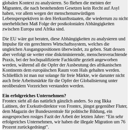
globalen Kontext zu analysieren. So fliehen die meisten der
Migranten, die nach bestehendem Gesetzen kein Recht auf Asyl
haben, vor allem wegen der menschenunwürdigen
Lebensperspektiven in den Herkunftsstaaten, die wiederrum zu nicht
unerheblichen Maß Folge der postkolonialen Abhängigkeiten
zwischen Europa und Afrika sind.
Die EU wäre gut beraten, diese Abhängigkeiten zu analysieren und
Impulse für ein gerechteres Wirtschaftssystem, welches die
ungleichen Ausgangspositionen überwindet, zu geben. Statt dessen
aber verfolgt sie weiter eine diskriminierende, menschenverachtende
Praxis, bei der hochqualifizierte Fachkräfte gezielt angeworben
werden, während all die Opfer der Ausbeutung des afrikanischen
Kontinents dem europäischen Raum vom Hals gehalten werden.
Schließlich ist man nur solange für freie Märkte, wie darunter nicht
auch freie Arbeitsmärkte für die Opfer der Globalisierung unter
neoliberalem Vorzeichen verstanden werden.
Ein erfolgreiches Unternehmen?
Frontex sieht all das natürlich gänzlich anders. So zog Ilkka
Laitinen, der Exekutivdirektor von Frontex, jüngst gegenüber Fluter,
dem Magazin der Bundeszentrale für politische Bildung, ein
ausgesprochen rosiges Fazit der Arbeit der letzten Jahre: “Ein sehr
erfolgreiches Unternehmen, wir haben die illegale Migration um 76
Prozent zurückgedrängt”.