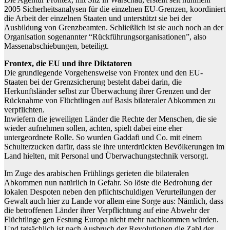
2005 Sicherheitsanalysen für die einzelnen EU-Grenzen, koordiniert
die Arbeit der einzelnen Staaten und unterstützt sie bei der
Ausbildung von Grenzbeamten. Schließlich ist sie auch noch an der
Organisation sogenannter “Rückführungsorganisationen”, also
Massenabschiebungen, beteiligt.
Frontex, die EU und ihre Diktatoren
Die grundlegende Vorgehensweise von Frontex und den EU-
Staaten bei der Grenzsicherung besteht dabei darin, die
Herkunftsländer selbst zur Überwachung ihrer Grenzen und der
Rücknahme von Flüchtlingen auf Basis bilateraler Abkommen zu
verpflichten.
Inwiefern die jeweiligen Länder die Rechte der Menschen, die sie
wieder aufnehmen sollen, achten, spielt dabei eine eher
untergeordnete Rolle. So wurden Gaddafi und Co. mit einem
Schulterzucken dafür, dass sie ihre unterdrückten Bevölkerungen im
Land hielten, mit Personal und Überwachungstechnik versorgt.
Im Zuge des arabischen Frühlings gerieten die bilateralen
Abkommen nun natürlich in Gefahr. So löste die Bedrohung der
lokalen Despoten neben den pflichtschuldigen Verurteilungen der
Gewalt auch hier zu Lande vor allem eine Sorge aus: Nämlich, dass
die betroffenen Länder ihrer Verpflichtung auf eine Abwehr der
Flüchtlinge gen Festung Europa nicht mehr nachkommen würden.
Und tatsächlich ist nach Ausbruch der Revolutionen die Zahl der