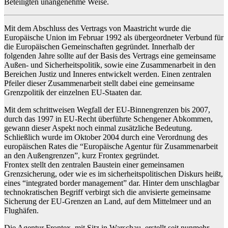
Beteiligten unangenehme Weise.
Mit dem Abschluss des Vertrags von Maastricht wurde die
Europäische Union im Februar 1992 als übergeordneter Verbund für
die Europäischen Gemeinschaften gegründet. Innerhalb der
folgenden Jahre sollte auf der Basis des Vertrags eine gemeinsame
Außen- und Sicherheitspolitik, sowie eine Zusammenarbeit in den
Bereichen Justiz und Inneres entwickelt werden. Einen zentralen
Pfeiler dieser Zusammenarbeit stellt dabei eine gemeinsame
Grenzpolitik der einzelnen EU-Staaten dar.
Mit dem schrittweisen Wegfall der EU-Binnengrenzen bis 2007,
durch das 1997 in EU-Recht überführte Schengener Abkommen,
gewann dieser Aspekt noch einmal zusätzliche Bedeutung.
Schließlich wurde im Oktober 2004 durch eine Verordnung des
europäischen Rates die “Europäische Agentur für Zusammenarbeit
an den Außengrenzen”, kurz Frontex gegründet.
Frontex stellt den zentralen Baustein einer gemeinsamen
Grenzsicherung, oder wie es im sicherheitspolitischen Diskurs heißt,
eines “integrated border management” dar. Hinter dem unschlagbar
technokratischen Begriff verbirgt sich die anvisierte gemeinsame
Sicherung der EU-Grenzen an Land, auf dem Mittelmeer und an
Flughäfen.
Die Agentur Frontex, mit Sitz in Warschau, erstellt seit nunmehr