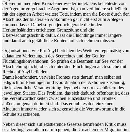
Öfteren im medialen Kreuzfeuer wiederfindet. Das beliebteste von
der Agentur vorgebrachte Argument ist, man verhindere schließlich
mit der eigenen Arbeit weitere Tote, indem man die Boote durch den
Abschluss der bilateralen Abkommen gar nicht erst zum Ablegen
kommen lasse. Dabei sorgen jedoch gerade die in den
Herkunftsländern errichteten Grenzzäune und die
Überwachungstechnik dafür, dass die Flüchtlinge immer längere
und damit auch gefährliche Routen auf sich nehmen müssen.
Organisationen wie Pro Asyl berichten des Weiteren regelmäßig von
eklatanten Verletzungen des Seerechtes und der Genfer
Flüchtlingskonventionen. So prüfen die Beamten auf See vor der
Abschiebung nicht, ob sich unter den Flüchtlingen auch solche mit
Recht auf Asyl befinden.
Damit konfrontiert, verweist Frontex stets darauf, man selber sei
lediglich für Planungen und Koordination der Aktionen zuständig;
die letztendliche Verantwortung liege bei den Grenzschützern des
jeweiligen Staates. Das Problem, das sich dadurch offenbart ist, dass
die Verantwortlichkeiten zwischen Einzelstaaten und Frontex
äußerst ungenau definiert sind. Das erlaubt es den einzelnen
Akteuren immer wieder, sich gegenseitig die Verantwortung in die
Schuhe zu schieben.
Neben dieser sich auf existierende Gesetze berufenden Kritik muss
es allerdings vor allem darum gehen, die Ursachen der Migration im