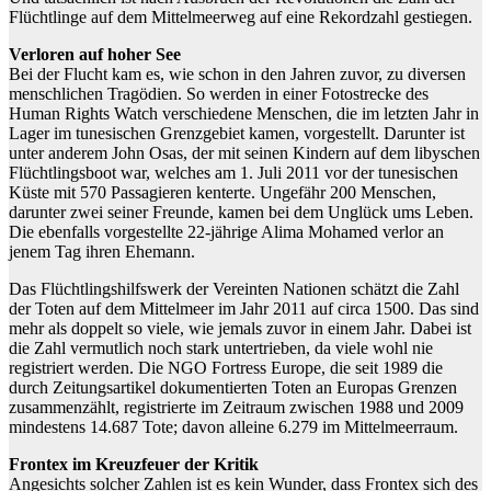
Flüchtlinge auf dem Mittelmeerweg auf eine Rekordzahl gestiegen.
Verloren auf hoher See
Bei der Flucht kam es, wie schon in den Jahren zuvor, zu diversen
menschlichen Tragödien. So werden in einer Fotostrecke des
Human Rights Watch verschiedene Menschen, die im letzten Jahr in
Lager im tunesischen Grenzgebiet kamen, vorgestellt. Darunter ist
unter anderem John Osas, der mit seinen Kindern auf dem libyschen
Flüchtlingsboot war, welches am 1. Juli 2011 vor der tunesischen
Küste mit 570 Passagieren kenterte. Ungefähr 200 Menschen,
darunter zwei seiner Freunde, kamen bei dem Unglück ums Leben.
Die ebenfalls vorgestellte 22-jährige Alima Mohamed verlor an
jenem Tag ihren Ehemann.
Das Flüchtlingshilfswerk der Vereinten Nationen schätzt die Zahl
der Toten auf dem Mittelmeer im Jahr 2011 auf circa 1500. Das sind
mehr als doppelt so viele, wie jemals zuvor in einem Jahr. Dabei ist
die Zahl vermutlich noch stark untertrieben, da viele wohl nie
registriert werden. Die NGO Fortress Europe, die seit 1989 die
durch Zeitungsartikel dokumentierten Toten an Europas Grenzen
zusammenzählt, registrierte im Zeitraum zwischen 1988 und 2009
mindestens 14.687 Tote; davon alleine 6.279 im Mittelmeerraum.
Frontex im Kreuzfeuer der Kritik
Angesichts solcher Zahlen ist es kein Wunder, dass Frontex sich des