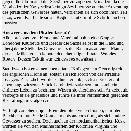
gegen die Übermacht der Seeräuber vorzugehen. Vor allem da die
Mitglieder der Navy selbst kein großes Interesse an einer Ausrottung
des piratischen Gewerbes hatten, verdienten sie sich doch ihren Teil
dazu, wenn Kaufleute sie als Begleitschutz für ihre Schiffe buchen
mussten.
Auswege aus dem Piratendasein!?
Allein gelassen von Krone und Vaterland nahm eine Gruppe
Londoner Kaufleute und Reeder die Sache selbst in die Hand und
übergab die Stelle des Gouverneurs der Bahamas an einen Mann,
der das Milieu genau kannte: den ehemaligen Piraten Woodes
Rogers. Dessen Taktik war keineswegs gewaltsam.
Stattdessen bot er seinen ehemaligen ‘Kollegen’ ein Generalpardon
der englischen Krone an, sollten sie sich sofort von der Piraterie
lossagen. Zusätzlich wurde es ihnen erlaubt, sich als Siedler auf
einem zugewiesenen Stück Land niederzulassen und somit ein
ehrliches Leben zu beginnen. Wiesen sie allerdings sein Angebot ab,
verfolgte er sie gnadenlos und führte sie ihrer vermeintlich gerechten
Bestrafung am Galgen zu.
Verfolgt von ehemaligen Freunden blieb vielen Piraten, darunter
Blackbeard und Stede Bonnet, nichts anderes übrig als sich andere
Gewässer zu suchen. Doch auch an der nordamerikanischen Küste
wurden sie von den Marineschiffen der Kolonien Virginia und