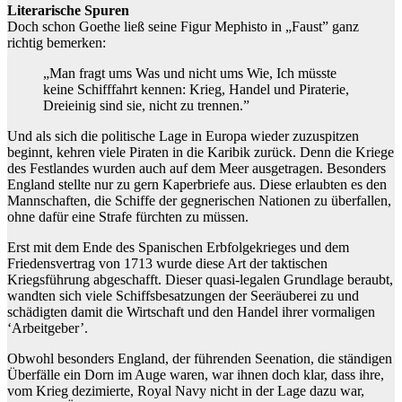
Literarische Spuren
Doch schon Goethe ließ seine Figur Mephisto in „Faust” ganz
richtig bemerken:
„Man fragt ums Was und nicht ums Wie, Ich müsste
keine Schifffahrt kennen: Krieg, Handel und Piraterie,
Dreieinig sind sie, nicht zu trennen.”
Und als sich die politische Lage in Europa wieder zuzuspitzen
beginnt, kehren viele Piraten in die Karibik zurück. Denn die Kriege
des Festlandes wurden auch auf dem Meer ausgetragen. Besonders
England stellte nur zu gern Kaperbriefe aus. Diese erlaubten es den
Mannschaften, die Schiffe der gegnerischen Nationen zu überfallen,
ohne dafür eine Strafe fürchten zu müssen.
Erst mit dem Ende des Spanischen Erbfolgekrieges und dem
Friedensvertrag von 1713 wurde diese Art der taktischen
Kriegsführung abgeschafft. Dieser quasi-legalen Grundlage beraubt,
wandten sich viele Schiffsbesatzungen der Seeräuberei zu und
schädigten damit die Wirtschaft und den Handel ihrer vormaligen
‘Arbeitgeber’.
Obwohl besonders England, der führenden Seenation, die ständigen
Überfälle ein Dorn im Auge waren, war ihnen doch klar, dass ihre,
vom Krieg dezimierte, Royal Navy nicht in der Lage dazu war,