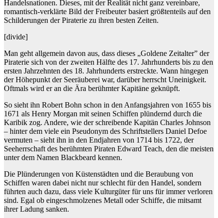
Handelsnationen. Dieses, mit der Realität nicht ganz vereinbare,
romantisch-verklärte Bild der Freibeuter basiert größtenteils auf den
Schilderungen der Piraterie zu ihren besten Zeiten.
[divide]
Man geht allgemein davon aus, dass dieses „Goldene Zeitalter” der
Piraterie sich von der zweiten Hälfte des 17. Jahrhunderts bis zu den
ersten Jahrzehnten des 18. Jahrhunderts erstreckte. Wann hingegen
der Höhepunkt der Seeräuberei war, darüber herrscht Uneinigkeit.
Oftmals wird er an die Ära berühmter Kapitäne geknüpft.
So sieht ihn Robert Bohn schon in den Anfangsjahren von 1655 bis
1671 als Henry Morgan mit seinen Schiffen plündernd durch die
Karibik zog. Andere, wie der schreibende Kapitän Charles Johnson
– hinter dem viele ein Pseudonym des Schriftstellers Daniel Defoe
vermuten – sieht ihn in den Endjahren von 1714 bis 1722, der
Seeherrschaft des berühmten Piraten Edward Teach, den die meisten
unter dem Namen Blackbeard kennen.
Die Plünderungen von Küstenstädten und die Beraubung von
Schiffen waren dabei nicht nur schlecht für den Handel, sondern
führten auch dazu, dass viele Kulturgüter für uns für immer verloren
sind. Egal ob eingeschmolzenes Metall oder Schiffe, die mitsamt
ihrer Ladung sanken.