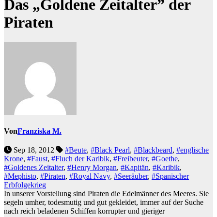
Das „Goldene Zeitalter” der
Piraten
Von
Franziska M.
Sep 18, 2012
#Beute
,
#Black Pearl
,
#Blackbeard
,
#englische
Krone
,
#Faust
,
#Fluch der Karibik
,
#Freibeuter
,
#Goethe
,
#Goldenes Zeitalter
,
#Henry Morgan
,
#Kapitän
,
#Karibik
,
#Mephisto
,
#Piraten
,
#Royal Navy
,
#Seeräuber
,
#Spanischer
Erbfolgekrieg
In unserer Vorstellung sind Piraten die Edelmänner des Meeres. Sie
segeln umher, todesmutig und gut gekleidet, immer auf der Suche
nach reich beladenen Schiffen korrupter und gieriger