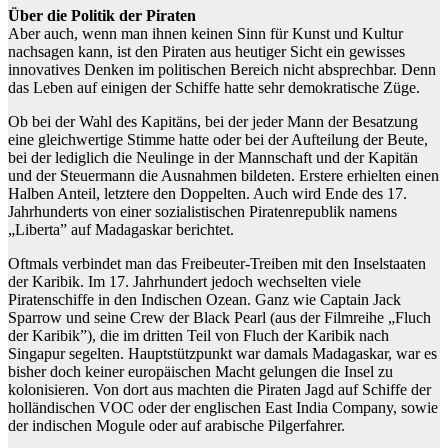
Über die Politik der Piraten
Aber auch, wenn man ihnen keinen Sinn für Kunst und Kultur
nachsagen kann, ist den Piraten aus heutiger Sicht ein gewisses
innovatives Denken im politischen Bereich nicht absprechbar. Denn
das Leben auf einigen der Schiffe hatte sehr demokratische Züge.
Ob bei der Wahl des Kapitäns, bei der jeder Mann der Besatzung
eine gleichwertige Stimme hatte oder bei der Aufteilung der Beute,
bei der lediglich die Neulinge in der Mannschaft und der Kapitän
und der Steuermann die Ausnahmen bildeten. Erstere erhielten einen
Halben Anteil, letztere den Doppelten. Auch wird Ende des 17.
Jahrhunderts von einer sozialistischen Piratenrepublik namens
„Liberta” auf Madagaskar berichtet.
Oftmals verbindet man das Freibeuter-Treiben mit den Inselstaaten
der Karibik. Im 17. Jahrhundert jedoch wechselten viele
Piratenschiffe in den Indischen Ozean. Ganz wie Captain Jack
Sparrow und seine Crew der Black Pearl (aus der Filmreihe „Fluch
der Karibik”), die im dritten Teil von Fluch der Karibik nach
Singapur segelten. Hauptstützpunkt war damals Madagaskar, war es
bisher doch keiner europäischen Macht gelungen die Insel zu
kolonisieren. Von dort aus machten die Piraten Jagd auf Schiffe der
holländischen VOC oder der englischen East India Company, sowie
der indischen Mogule oder auf arabische Pilgerfahrer.