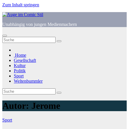
Zum Inhalt springen
Unabhängig von jungen Medienmachern
Home
Gesellschaft
Kultur
Politik
Sport
Weltenbummler
Autor:
Jerome
Sport