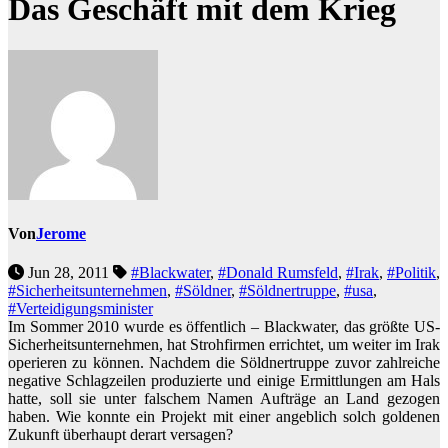
Das Geschäft mit dem Krieg
Von
Jerome
Jun 28, 2011
#Blackwater
,
#Donald Rumsfeld
,
#Irak
,
#Politik
,
#Sicherheitsunternehmen
,
#Söldner
,
#Söldnertruppe
,
#usa
,
#Verteidigungsminister
Im Sommer 2010 wurde es öffentlich – Blackwater, das größte US-
Sicherheitsunternehmen, hat Strohfirmen errichtet, um weiter im Irak
operieren zu können. Nachdem die Söldnertruppe zuvor zahlreiche
negative Schlagzeilen produzierte und einige Ermittlungen am Hals
hatte, soll sie unter falschem Namen Aufträge an Land gezogen
haben. Wie konnte ein Projekt mit einer angeblich solch goldenen
Zukunft überhaupt derart versagen?