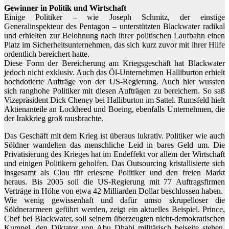
Gewinner in Politik und Wirtschaft
Einige Politiker – wie Joseph Schmitz, der einstige
Generalinspekteur des Pentagon – unterstützten Blackwater radikal
und erhielten zur Belohnung nach ihrer politischen Laufbahn einen
Platz im Sicherheitsunternehmen, das sich kurz zuvor mit ihrer Hilfe
ordentlich bereichert hatte.
Diese Form der Bereicherung am Kriegsgeschäft hat Blackwater
jedoch nicht exklusiv. Auch das Öl-Unternehmen Halliburton erhielt
hochdotierte Aufträge von der US-Regierung. Auch hier wussten
sich ranghohe Politiker mit diesen Aufträgen zu bereichern. So saß
Vizepräsident Dick Cheney bei Halliburton im Sattel. Rumsfeld hielt
Aktienanteile an Lockheed und Boeing, ebenfalls Unternehmen, die
der Irakkrieg groß rausbrachte.
Das Geschäft mit dem Krieg ist überaus lukrativ. Politiker wie auch
Söldner wandelten das menschliche Leid in bares Geld um. Die
Privatisierung des Krieges hat im Endeffekt vor allem der Wirtschaft
und einigen Politikern geholfen. Das Outsourcing kristallisierte sich
insgesamt als Clou für erlesene Politiker und den freien Markt
heraus. Bis 2005 soll die US-Regierung mit 77 Auftragsfirmen
Verträge in Höhe von etwa 42 Milliarden Dollar beschlossen haben.
Wie wenig gewissenhaft und dafür umso skrupelloser die
Söldnerarmeen geführt werden, zeigt ein aktuelles Beispiel. Prince,
Chef bei Blackwater, soll seinem überzeugten nicht-demokratischen
Kumpel, den Diktator von Abu Dhabi militärisch beiseite stehen.