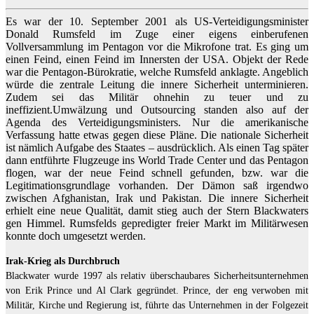
Es war der 10. September 2001 als US-Verteidigungsminister
Donald Rumsfeld im Zuge einer eigens einberufenen
Vollversammlung im Pentagon vor die Mikrofone trat. Es ging um
einen Feind, einen Feind im Innersten der USA. Objekt der Rede
war die Pentagon-Bürokratie, welche Rumsfeld anklagte. Angeblich
würde die zentrale Leitung die innere Sicherheit unterminieren.
Zudem sei das Militär ohnehin zu teuer und zu
ineffizient.Umwälzung und Outsourcing standen also auf der
Agenda des Verteidigungsministers. Nur die amerikanische
Verfassung hatte etwas gegen diese Pläne. Die nationale Sicherheit
ist nämlich Aufgabe des Staates – ausdrücklich. Als einen Tag später
dann entführte Flugzeuge ins World Trade Center und das Pentagon
flogen, war der neue Feind schnell gefunden, bzw. war die
Legitimationsgrundlage vorhanden. Der Dämon saß irgendwo
zwischen Afghanistan, Irak und Pakistan. Die innere Sicherheit
erhielt eine neue Qualität, damit stieg auch der Stern Blackwaters
gen Himmel. Rumsfelds gepredigter freier Markt im Militärwesen
konnte doch umgesetzt werden.
Irak-Krieg als Durchbruch
Blackwater wurde 1997 als relativ überschaubares Sicherheitsunternehmen
von Erik Prince und Al Clark gegründet. Prince, der eng verwoben mit
Militär, Kirche und Regierung ist, führte das Unternehmen in der Folgezeit