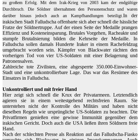
zu großem Erfolg. Mit dem Irak-Krieg von 2003 kam der endgültige
Durchbruch. Die Söldner übernahmen den Personenschutz und waren
In der
darüber hinaus jedoch auch an Kampfhandlungen beteiligt.
irakischen Stadt Falludscha offenbarte sich aber schnell die hässliche
Fratze der Söldnertruppe. Auf der einen Seite der Medaille prangen
Effizienz und Kosteneinsparung. Brutales Vorgehen, Racheakte und
stumpfe Brutalisierung bilden die Kehrseite der Medaille. In
Falludscha sollen damals Hunderte Iraker in einem Rachefeldzug
umgebracht worden sein. Kämpfer von Blackwater rächten den
vorherigen Tod von vier US-Soldaten mit einer Belagerung und
Patronensalven.
Zahlreiche tote Zivilisten, eine abgesperrte 350.000-Einwohner-
Stadt und eine unkontrollierbare Lage. Das war das Resümee des
Einsatzes in Falludscha.
Unkontrolliert und mit freier Hand
Hier zeigt sich schnell die Krux der Privatarmeen. Letztendlich
agieren sie in einem weitestgehend rechtsfreien Raum. Sie
unterstehen nicht der Kontrolle des Militärs und haben nicht
dieselben Regeln wie ursprüngliche US-Soldaten zu beachten. Die
Privatfirmen genießen eine gewisse Immunität gegenüber dem
irakischen Gericht. Doch auch die USA ließen ihren Söldnern freie
Hand.
Nach der schlechten Presse als Reaktion auf das Falludscha-Fiasko
versuchte sich Blackwater in einigen Imagekampagnen. Auch