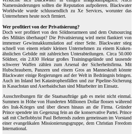
Namensänderungen sollten die Reputation aufpolieren. Blackwater
Worldwide wurde schlussendlich zu Xe Services, worunter das
Unternehmen heute noch firmiert.
Wer profitiert von der Privatisierung?
Doch wer profitiert von den Söldnerarmeen und dem Outsourcing
des Militärs überhaupt? Die Privatisierung wird meist flankiert von
immenser Gewinnakkumulation auf einer Seite. Blackwater stieg
schnell von einem relativ kleinen Unternehmen zu einem Kraken-
ähnlichen Gebilde mit zahlreichen Unterabteilungen. Circa 50.000
Söldner, ein 2.830 Hektar großes Trainingsgelände und tausende
schwerer Waffen zählen zum Arsenal der Sicherheitsfirma. Mit
Hubschraubern, Panzern und einem Gros an Manneskraft könnte
Blackwater einige Regierungen auf der Welt in Bedrängnis bringen.
Auch im Inland bei Katastrophenfällen und zur Pipeline-Sicherung
in Kasachstan und Aserbaidschan sind Mitarbeiter im Einsatz.
Ausschreibungen für die Staatsaufträge gab es meist nicht einmal.
Summen in Höhe von Hunderten Millionen Dollar flossen während
des Irak-Krieges und über diesen hinaus an die Firma. Gründer
Prince spendete im Gegenzug fein an die konservative Partei. Prince
saß mit Cheflobbyist Paul Behrends zudem gemeinsam im Vorstand
einer evangelikalen Missionierungsgruppe, dem Christian Freedom
International.