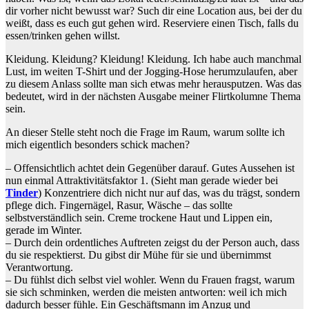
dir vorher nicht bewusst war? Such dir eine Location aus, bei der du
weißt, dass es euch gut gehen wird. Reserviere einen Tisch, falls du
essen/trinken gehen willst.
Kleidung. Kleidung? Kleidung! Kleidung. Ich habe auch manchmal
Lust, im weiten T-Shirt und der Jogging-Hose herumzulaufen, aber
zu diesem Anlass sollte man sich etwas mehr herausputzen. Was das
bedeutet, wird in der nächsten Ausgabe meiner Flirtkolumne Thema
sein.
An dieser Stelle steht noch die Frage im Raum, warum sollte ich
mich eigentlich besonders schick machen?
– Offensichtlich achtet dein Gegenüber darauf. Gutes Aussehen ist
nun einmal Attraktivitätsfaktor 1. (Sieht man gerade wieder bei
Tinder
) Konzentriere dich nicht nur auf das, was du trägst, sondern
pflege dich. Fingernägel, Rasur, Wäsche – das sollte
selbstverständlich sein. Creme trockene Haut und Lippen ein,
gerade im Winter.
– Durch dein ordentliches Auftreten zeigst du der Person auch, dass
du sie respektierst. Du gibst dir Mühe für sie und übernimmst
Verantwortung.
– Du fühlst dich selbst viel wohler. Wenn du Frauen fragst, warum
sie sich schminken, werden die meisten antworten: weil ich mich
dadurch besser fühle. Ein Geschäftsmann im Anzug und