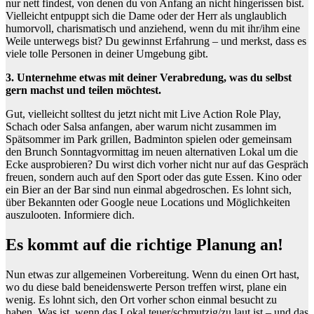
nur nett findest, von denen du von Anfang an nicht hingerissen bist.
Vielleicht entpuppt sich die Dame oder der Herr als unglaublich
humorvoll, charismatisch und anziehend, wenn du mit ihr/ihm eine
Weile unterwegs bist? Du gewinnst Erfahrung – und merkst, dass es
viele tolle Personen in deiner Umgebung gibt.
3. Unternehme etwas mit deiner Verabredung, was du selbst
gern machst und teilen möchtest.
Gut, vielleicht solltest du jetzt nicht mit Live Action Role Play,
Schach oder Salsa anfangen, aber warum nicht zusammen im
Spätsommer im Park grillen, Badminton spielen oder gemeinsam
den Brunch Sonntagvormittag im neuen alternativen Lokal um die
Ecke ausprobieren? Du wirst dich vorher nicht nur auf das Gespräch
freuen, sondern auch auf den Sport oder das gute Essen. Kino oder
ein Bier an der Bar sind nun einmal abgedroschen. Es lohnt sich,
über Bekannten oder Google neue Locations und Möglichkeiten
auszulooten. Informiere dich.
Es kommt auf die richtige Planung an!
Nun etwas zur allgemeinen Vorbereitung. Wenn du einen Ort hast,
wo du diese bald beneidenswerte Person treffen wirst, plane ein
wenig. Es lohnt sich, den Ort vorher schon einmal besucht zu
haben. Was ist, wenn das Lokal teuer/schmutzig/zu laut ist – und das