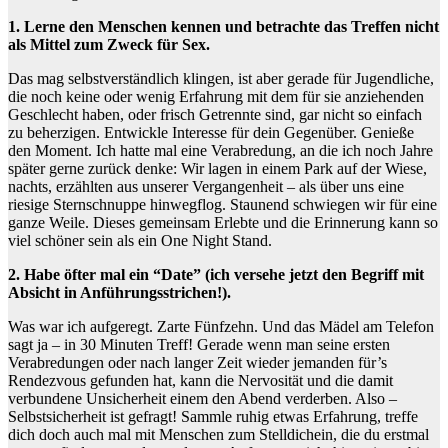
1. Lerne den Menschen kennen und betrachte das Treffen nicht
als Mittel zum Zweck für Sex.
Das mag selbstverständlich klingen, ist aber gerade für Jugendliche,
die noch keine oder wenig Erfahrung mit dem für sie anziehenden
Geschlecht haben, oder frisch Getrennte sind, gar nicht so einfach
zu beherzigen. Entwickle Interesse für dein Gegenüber. Genieße
den Moment. Ich hatte mal eine Verabredung, an die ich noch Jahre
später gerne zurück denke: Wir lagen in einem Park auf der Wiese,
nachts, erzählten aus unserer Vergangenheit – als über uns eine
riesige Sternschnuppe hinwegflog. Staunend schwiegen wir für eine
ganze Weile. Dieses gemeinsam Erlebte und die Erinnerung kann so
viel schöner sein als ein One Night Stand.
2. Habe öfter mal ein “Date” (ich versehe jetzt den Begriff mit
Absicht in Anführungsstrichen!).
Was war ich aufgeregt. Zarte Fünfzehn. Und das Mädel am Telefon
sagt ja – in 30 Minuten Treff! Gerade wenn man seine ersten
Verabredungen oder nach langer Zeit wieder jemanden für’s
Rendezvous gefunden hat, kann die Nervosität und die damit
verbundene Unsicherheit einem den Abend verderben. Also –
Selbstsicherheit ist gefragt! Sammle ruhig etwas Erfahrung, treffe
dich doch auch mal mit Menschen zum Stelldichein, die du erstmal