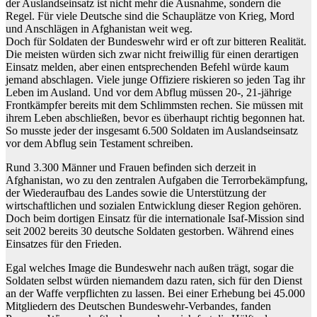
der Auslandseinsatz ist nicht mehr die Ausnahme, sondern die
Regel. Für viele Deutsche sind die Schauplätze von Krieg, Mord
und Anschlägen in Afghanistan weit weg.
Doch für Soldaten der Bundeswehr wird er oft zur bitteren Realität.
Die meisten würden sich zwar nicht freiwillig für einen derartigen
Einsatz melden, aber einen entsprechenden Befehl würde kaum
jemand abschlagen. Viele junge Offiziere riskieren so jeden Tag ihr
Leben im Ausland. Und vor dem Abflug müssen 20-, 21-jährige
Frontkämpfer bereits mit dem Schlimmsten rechen. Sie müssen mit
ihrem Leben abschließen, bevor es überhaupt richtig begonnen hat.
So musste jeder der insgesamt 6.500 Soldaten im Auslandseinsatz
vor dem Abflug sein Testament schreiben.
Rund 3.300 Männer und Frauen befinden sich derzeit in
Afghanistan, wo zu den zentralen Aufgaben die Terrorbekämpfung,
der Wiederaufbau des Landes sowie die Unterstützung der
wirtschaftlichen und sozialen Entwicklung dieser Region gehören.
Doch beim dortigen Einsatz für die internationale Isaf-Mission sind
seit 2002 bereits 30 deutsche Soldaten gestorben. Während eines
Einsatzes für den Frieden.
Egal welches Image die Bundeswehr nach außen trägt, sogar die
Soldaten selbst würden niemandem dazu raten, sich für den Dienst
an der Waffe verpflichten zu lassen. Bei einer Erhebung bei 45.000
Mitgliedern des Deutschen Bundeswehr-Verbandes, fanden