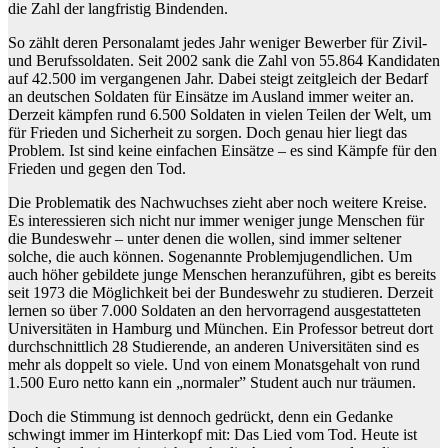
die Zahl der langfristig Bindenden.
So zählt deren Personalamt jedes Jahr weniger Bewerber für Zivil-
und Berufssoldaten. Seit 2002 sank die Zahl von 55.864 Kandidaten
auf 42.500 im vergangenen Jahr. Dabei steigt zeitgleich der Bedarf
an deutschen Soldaten für Einsätze im Ausland immer weiter an.
Derzeit kämpfen rund 6.500 Soldaten in vielen Teilen der Welt, um
für Frieden und Sicherheit zu sorgen. Doch genau hier liegt das
Problem. Ist sind keine einfachen Einsätze – es sind Kämpfe für den
Frieden und gegen den Tod.
Die Problematik des Nachwuchses zieht aber noch weitere Kreise.
Es interessieren sich nicht nur immer weniger junge Menschen für
die Bundeswehr – unter denen die wollen, sind immer seltener
solche, die auch können. Sogenannte Problemjugendlichen. Um
auch höher gebildete junge Menschen heranzuführen, gibt es bereits
seit 1973 die Möglichkeit bei der Bundeswehr zu studieren. Derzeit
lernen so über 7.000 Soldaten an den hervorragend ausgestatteten
Universitäten in Hamburg und München. Ein Professor betreut dort
durchschnittlich 28 Studierende, an anderen Universitäten sind es
mehr als doppelt so viele. Und von einem Monatsgehalt von rund
1.500 Euro netto kann ein „normaler” Student auch nur träumen.
Doch die Stimmung ist dennoch gedrückt, denn ein Gedanke
schwingt immer im Hinterkopf mit: Das Lied vom Tod. Heute ist