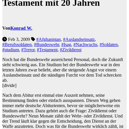
Testament mit 20 Jahren
Von
Konrad W.
Feb 3, 2009
#Afghanistan
,
#Auslandseinsatz
,
#Berufssoldaten
,
#Bundeswehr
,
#Isag
,
#Nachwuchs
,
#Soldaten
,
#studium
,
#Terror
,
#Testament
,
#Zivildienst
Noch hat die Bundeswehr ausreichend Personal, doch die Zukunft
sieht schwierig aus. Ein Studium bei der Bundeswehr war in den
letzten Jahren zwar beliebt, aber die steigende Angst vor einem
Auslandseinsatz und die ständigen Furcht vor dem Tod schrecken
ab.
[divide]
Nach dem Abitur erst einmal eine Auszeit nehmen, seine
Bestimmung finden oder einfach ausspannen. Diesen Weg gehen
immer mehr deutsche Abiturienten, bevor sie möglicherweise ein
Studium antreten. Dazu gehört auch die Frage: Zivildienst oder
Bundeswehr? Neun Monate zählt der Wehr- oder Zivildienst. Und
der Trend läuft klar gegen die Entscheidung, den Dienst an der
Waffe anzutreten. Doch was für die Bundeswehr wirklich zählt, ist