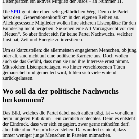
Listenplätzen ein aktives Mitglied der Jusos – an Nummer 11.
Die
SPD
geht hier einen sehr gefährlichen Weg. Denn die Partei
heizt den „Generationenkonflikt“ in den eigenen Reihen an.
Alteingesessene Mitglieder wollen ihre sicheren Listenplätze für den
Bundestag nicht hergeben. Sie sehen eine Art Vorzugsrecht vor den
„Neuen“. So aber findet sich für keine Partei Nachwuchs, welcher
Lust hat, Zeit und Energie zu investieren.
Um es klarzustellen: die allermeisten engagierten Menschen, ob jung
oder alt, sind nicht auf eine politische Karriere aus. Doch wollen
auch sie das Gefühl, dass man sie und ihre Interesse ernst nimmt.
Mit solchen Listenparteitagen, wo hinter verschlossenen Türen
gemauschelt und gemeutert wird, fühlen sich viele wütend
zurückgelassen.
Wo soll da der politische Nachwuchs
herkommen?
Das Bild, welches die Partei dabei nach außen trägt, ist – vor allem
beim jüngeren Publikum – ein ziemlich schlechtes. Denn es entsteht
der Eindruck, dass wer sich engagiert, zwar gerne mithelfen darf,
aber bitte ohne Ansprüche zu stellen. Da wundert es nicht, dass
immer weniger junge Menschen in Parteien mitmachen.