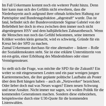
Im Fall Uekermann kommt noch ein weiterer Punkt hinzu. Denn
hier kann man sich des Gefühls nicht erwehren, dass die
Niederbayerin auch aufgrund ihrer oftmals kritischen Haltung zur
Parteispitze und Bundestagsfraktion „abgestraft“ wurde. Das ist
fatal, befindet sich der Bundesvorsitzende Sigmar Gabriel von der
Beliebtheit her doch in etwa zwischen dem immer noch nicht
abgestiegenen HSV und dem halbjährlichen Zahnarztbesuch. Wenn
die Menschen nun noch das Gefühl bekommen, seine internen
Kritiker werden klein gemacht, wird es schwierig, Gründe für ein
Kreuz bei der SPD zu machen.
Zumal Uekermann durchaus für eine alternative – linkere – Rolle
der Sozialdemokraten steht. Sie ist eine erklärte Unterstützerin von
rot-rot-grün, einer Erhöhung des Mindestlohnes oder einer
Vermögenssteuer.
So stellt sich die Frage, was möchte die SPD für die Zukunft? Ein
weiter so mit eingesessenen Leuten und ein paar wenigen jungen
Karrieremenschen, die ihre geplante politische Laufbahn als Poster
über dem Bett hängen haben – auch als „Netzwerker“ bezeichnet.
Oder lieber doch mal was Neues wagen? Einen neuen Schwung
und neue Ansätze. Nicht immer nur sagen, wir wollen Politik für die
kommenden Generationen machen. Sondern diese einbeziehen,
beispielsweise durch eine U30-Quote für die kommenden
Listenwahlen.