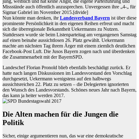
jung, weiblich und hat keine Angst, die eigene Parteiführung und
Missstände auch öffentlich anzusprechen. Unvergessen ihre „4-„ für
Sigmar Gabriel im November 2015.
[divide]
Nun könnte man denken, ihr
Landesverband Bayern
ist über diese
prominente Persönlichkeit in den eigenen Reihen erfreut und macht
sich die überregionale Bekanntheit Uekermanns zu Nutzen.
Stattdessen wurde sie beim Listenparteitag am vergangenen Samstag
auf einen beinahe aussichtlosen 26. Platz gewählt. Uekermann
machte am nächsten Tag ihrem Ärger mit einem ziemlich deutlichen
Facebook-Post Luft. Die Jusos Bayern zogen nach und überdenken
die Zusammenarbeit mit der BayernSPD.
Landeschef Florian Pronold blieb ebenfalls beschädigt zurück. Er
hatte nach langen Diskussionen im Landesvorstand den Vorschlag
durchgesetzt, Uekermann wenigstens auf den halbwegs
aussichtsreichen 22. Platz zu setzen – die Delegierten ignorierten
den Wunsch des Landesvorstands. Schönes neues Jahr nach Bayern,
das kann ja heiter werden 2017.
Die Alten machen für die Jungen die
Politik
Sicher, einige argumentieren nun, das war eine demokratische