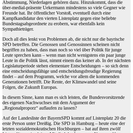
Abstimmung, Niederlagen gehören dazu. Hinzukommt, dass die
über-medial-präsente Uekermann mindestens so viele Gegner wie
Freunde hat. Ihr öffentlicher Vorstoß, eventuell durch eine
Kampfkandidatur den vierten Listenplatz gegen eine beliebte
Bundestagsabgeordnete zu erobern, war ebenfalls kein
Sympathieträger.
Doch all dies lenkt von Problemen ab, die nicht nur die bayrische
SPD betreffen. Die Genossen und Genossinnen scheinen nicht
begriffen zu haben, dass man noch so viel über Politik für junge
Leute sprechen kann – wenn man nicht wenigstens ein paar junge
Leute in die Politik lässt, nimmt einem das keiner ab. In der nächsten
Legislaturperiode stehen elementare Entscheidungen – so sich denn
eine entscheidungsfähige und entscheidungsfreudige Regierung
findet – auf dem Programm, welche vor allem die kommenden
Generationen betrifft. Die Rente, der Klimawandel und seine
Folgen, die Zukunft Europas.
In diesem Sinne, kann man es sich leisten, die Bundesvorsitzende
des eigenen Nachwuchses mit dem Argument der
„Regionalproporz“ auflaufen zu lassen?
Auf der Landesliste der BayernSPD kommt auf Listenplatz 20 die
erste Person unter Dreißig. Die SPD in Hamburg – heute eine der
letzten sozialdemokratischen Hochburgen – hat auf ihren zwölf