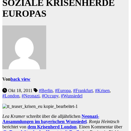
SOZIALE KRISENHERDE
EUROPAS
Von
back view
Okt 18, 2011
#Berlin
,
#Europa
,
#Frankfurt
,
#Krisen
,
#London
,
#Neonazi
,
#Occupy
,
#Wunsiedel
Lea Kramer
schreibt über die alljährlichen
Neonazi-
Ansammlungen im bayerischen Wunsiedel
. Ronja Heintzsch
berichtet von
dem Krisenherd London
. Einen Kommentar über