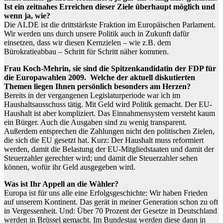
Ist ein zeitnahes Erreichen dieser Ziele überhaupt möglich und
wenn ja, wie?
Die ALDE ist die drittstärkste Fraktion im Europäischen Parlament.
Wir werden uns durch unsere Politik auch in Zukunft dafür
einsetzen, dass wir diesen Kernzielen – wie z.B. dem
Bürokratieabbau – Schritt für Schritt näher kommen.
Frau Koch-Mehrin, sie sind die Spitzenkandidatin der FDP für
die Europawahlen 2009. Welche der aktuell diskutierten
Themen liegen Ihnen persönlich besonders am Herzen?
Bereits in der vergangenen Legislaturperiode war ich im
Haushaltsausschuss tätig. Mit Geld wird Politik gemacht. Der EU-
Haushalt ist aber kompliziert. Das Einnahmensystem versteht kaum
ein Bürger. Auch die Ausgaben sind zu wenig transparent.
Außerdem entsprechen die Zahlungen nicht den politischen Zielen,
die sich die EU gesetzt hat. Kurz: Der Haushalt muss reformiert
werden, damit die Belastung der EU-Mitgliedstaaten und damit der
Steuerzahler gerechter wird; und damit die Steuerzahler sehen
können, wofür ihr Geld ausgegeben wird.
Was ist Ihr Appell an die Wähler?
Europa ist für uns alle eine Erfolgsgeschichte: Wir haben Frieden
auf unserem Kontinent. Das gerät in meiner Generation schon zu oft
in Vergessenheit. Und: Über 70 Prozent der Gesetze in Deutschland
werden in Brüssel gemacht. Im Bundestag werden diese dann in