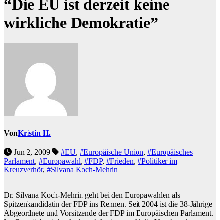
“Die EU ist derzeit keine
wirkliche Demokratie”
Von
Kristin H.
Jun 2, 2009
#EU
,
#Europäische Union
,
#Europäisches
Parlament
,
#Europawahl
,
#FDP
,
#Frieden
,
#Politiker im
Kreuzverhör
,
#Silvana Koch-Mehrin
Dr. Silvana Koch-Mehrin geht bei den Europawahlen als
Spitzenkandidatin der FDP ins Rennen. Seit 2004 ist die 38-Jährige
Abgeordnete und Vorsitzende der FDP im Europäischen Parlament.