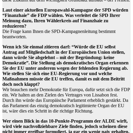
Laut einer aktuellen Europawahl-Kampagne der SPD würden
“Finanzhaie” die FDP wählen. Was verleitet die SPD Ihrer
Meinung dazu, Ihren Wählerkreis auf Finanzhaie zu
reduzieren?
Die Frage kann Ihnen die SPD-Kampagnenleitung bestimmt
beantworten.
Wenn ich Sie einmal zitieren darf: “Würde die EU selbst
Antrag auf Mitgliedschaft in der Europäischen Union stellen,
dann würde Sie abgelehnt – mit der Begründung: keine
Demokratie”. Die Stellung als demokratisches Organ erkennen
Sie der EU unter anderem wegen der fehlenden Regierung ab.
Wie stellen Sie sich eine EU-Regierung vor und welche
Maßnahmen müsste die EU treffen, damit es mit dem Beitritt
doch noch klappt?
Wir brauchen mehr Demokratie für Europa, dafür setzt sich die FDP
ein. Wir halten an den Zielen des Vertrages von Lissabon fest.
Durch ihn würde das Europäische Parlament erheblich gestärkt. Da
das Parlament das einzig demokratisch legitimierte Organ der EU
ist, wäre dies ein Schritt in die richtige Richtung.
Wer einen Blick in das 10-Punkte-Programm der ALDE wirft,
wird viele nachvollziehbare Ziele finden, jedoch scheinen diese
nicht immer greifbar formuliert, ja gar ein wenig naiv gehalten.