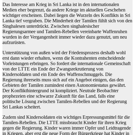
Das Interesse am Krieg in Sri Lanka ist in den internationalen
Medien eher begrenzt, da andere Kriege im aktuellen Geschehen
wichtiger erscheinen. Dabei liegen die Wurzeln des Konflikts in Sri
Lanka tief vergraben. Die Minderheit der Tamilen fühlt sich von den
Singhalesen unterdrückt. Zwischen singhalesischer
Regierungsarmee und Tamilen-Rebellen vereinbarte Waffenruhen
wurden in der Vergangenheit immer wieder dazu genutzt, um neu
aufzurüsten.
Unterstützung von außen wird der Friedensprozess deshalb wohl
erst dann wieder erhalten, wenn die Kontrahenten entscheidende
Vorleistungen erbringen. So fordert die internationale Gemeinschaft
von der LTTE ein Ende der Zwangsrekrutierung von
Kindersoldaten und ein Ende des Waffenschmuggels. Die
Regierung ihrerseits muss sich auf ein Angebot einigen, das den
Gebieten der Tamilen zumindest einen Autonomiestatus gewährt.
Der Konflikthintergrund ist kompliziert. Neutrale Beobachter
prophezeien eine schwarze Zukunft für das Land, falls eine
politische Lösung zwischen Tamilen-Rebellen und der Regierung
Sri Lankas scheitert.
Zudem sind Kindersoldaten ein wichtiges Erpressungsmittel für die
Tamilen-Rebellen. Die LTTE missbraucht Kinder für ihren Krieg
gegen die Regierung. Kinder waren immer Opfer und Leidtragende
in Kriegen, aber erst die neue Form der Bürgerkriege hat Kinder in