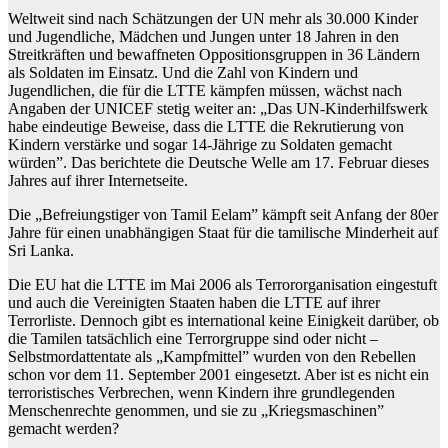
Weltweit sind nach Schätzungen der UN mehr als 30.000 Kinder
und Jugendliche, Mädchen und Jungen unter 18 Jahren in den
Streitkräften und bewaffneten Oppositionsgruppen in 36 Ländern
als Soldaten im Einsatz. Und die Zahl von Kindern und
Jugendlichen, die für die LTTE kämpfen müssen, wächst nach
Angaben der UNICEF stetig weiter an: „Das UN-Kinderhilfswerk
habe eindeutige Beweise, dass die LTTE die Rekrutierung von
Kindern verstärke und sogar 14-Jährige zu Soldaten gemacht
würden”. Das berichtete die Deutsche Welle am 17. Februar dieses
Jahres auf ihrer Internetseite.
Die „Befreiungstiger von Tamil Eelam” kämpft seit Anfang der 80er
Jahre für einen unabhängigen Staat für die tamilische Minderheit auf
Sri Lanka.
Die EU hat die LTTE im Mai 2006 als Terrororganisation eingestuft
und auch die Vereinigten Staaten haben die LTTE auf ihrer
Terrorliste. Dennoch gibt es international keine Einigkeit darüber, ob
die Tamilen tatsächlich eine Terrorgruppe sind oder nicht –
Selbstmordattentate als „Kampfmittel” wurden von den Rebellen
schon vor dem 11. September 2001 eingesetzt. Aber ist es nicht ein
terroristisches Verbrechen, wenn Kindern ihre grundlegenden
Menschenrechte genommen, und sie zu „Kriegsmaschinen”
gemacht werden?