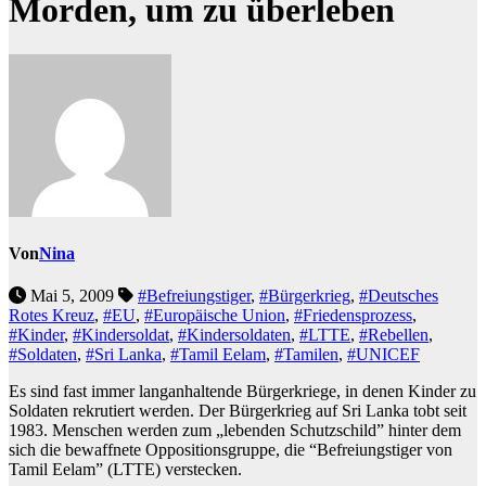
Morden, um zu überleben
Von
Nina
Mai 5, 2009
#Befreiungstiger
,
#Bürgerkrieg
,
#Deutsches
Rotes Kreuz
,
#EU
,
#Europäische Union
,
#Friedensprozess
,
#Kinder
,
#Kindersoldat
,
#Kindersoldaten
,
#LTTE
,
#Rebellen
,
#Soldaten
,
#Sri Lanka
,
#Tamil Eelam
,
#Tamilen
,
#UNICEF
Es sind fast immer langanhaltende Bürgerkriege, in denen Kinder zu
Soldaten rekrutiert werden. Der Bürgerkrieg auf Sri Lanka tobt seit
1983. Menschen werden zum „lebenden Schutzschild” hinter dem
sich die bewaffnete Oppositionsgruppe, die “Befreiungstiger von
Tamil Eelam” (LTTE) verstecken.