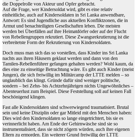
die Doppelrolle von Akteur und Opfer gebracht.
Auf die Frage, wer Kindersoldat wird, gibt es eine relativ
einheitliche, auch auf Kindersoldaten in Sri Lanka anwendbare,
Antwort: Es sind Jugendliche aus aktuellen Konfliktzonen, die in
Armut und benachteiligten Gesellschaften leben. Die meisten
werden bei Überfällen auf ihre Heimatdörfer oder auf der Flucht
von Rebellengruppen rekrutiert. Diese Zwangsrekrutierung ist die
verbreitetste Form der Rekrutierung von Kindersoldaten.
Doch muss man sich das so vorstellen, dass Kinder ins Sri Lanka
nachts aus ihren Häusern geklaut werden und dann von den
Tamilen-Rebellenführer gefangen gehalten werden? Wohl kaum, da
dies eine zu einseitige Betrachtung wäre. Es gibt auch Kinder (meist
Jungen), die sich freiwillig im Militärcamp der LTTE melden – so
unglaublich das klingt. Gründe dafür sind weniger politische,
sondern – bei Zehn- bis Achtzehnjährigen nichts Ungewöhnliches –
Abenteuerlust zum Beispiel. Diese Feststellung soll auf keinen Fall
beschönigend klingen.
Fast alle Kindersoldaten sind schwerwiegend traumatisiert. Brutal
sein und keine Disziplin oder gar Mitleid mit den Menschen haben:
Dies wird den Kindersoldaten so lange eingetrichtert, bis sie es
verinnerlicht haben. Am Ende der Gehirnwäsche sind sie so
instrumentalisiert, dass sie nicht zögern würden, auch ihre eigenen
Eltern zu ermorden. Ein weiterer Grund freiwillig der LTTE