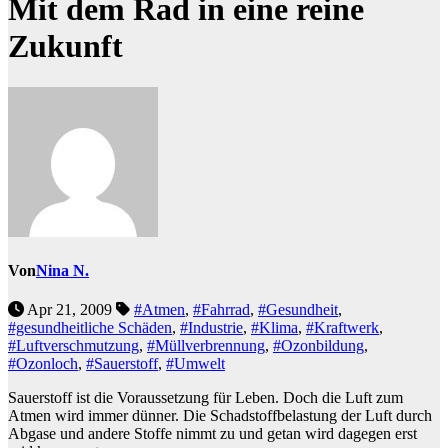
Mit dem Rad in eine reine
Zukunft
Von
Nina N.
Apr 21, 2009
#Atmen
,
#Fahrrad
,
#Gesundheit
,
#gesundheitliche Schäden
,
#Industrie
,
#Klima
,
#Kraftwerk
,
#Luftverschmutzung
,
#Müllverbrennung
,
#Ozonbildung
,
#Ozonloch
,
#Sauerstoff
,
#Umwelt
Sauerstoff ist die Voraussetzung für Leben. Doch die Luft zum
Atmen wird immer dünner. Die Schadstoffbelastung der Luft durch
Abgase und andere Stoffe nimmt zu und getan wird dagegen erst