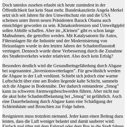
Doch tatenlos zusehen erlaubt sich heute zumindest in der
Öffentlichkeit fast kein Staat mehr. Bundeskanzlerin Angela Merkel
setzt sich seit Jahren für den Umweltschutz ein und die USA
scheinen unter ihrem neuen Präsidenten Barack Obama auch
einsichtiger geworden zu sein. Klimakonferenzen und Umweltgipfel
sollen Abhilfe schaffen. Aber im „Kleinen” gibt es schon lange
Maßnahmen, die getroffen werden. Mit Katalysatoren für Autos,
Filteranlagen für die Industrie und der Modernisierung von
Heizanlagen wurde in den letzten Jahren der Schadstoffausstoß
verringert. Dennoch wurde diese Verbesserung durch die Zunahme
des Straßenverkehrs wieder relativiert. Also doch kein Erfolg?
Besonders deutlich wird die Gesundheitsgefährdung durch Abgase
bei sogenannten „Inversionswetterlagen”. Für gewöhnlich werden
die Abgase in der Luft verdünnt. Schiebt sich jedoch eine warme
Luftschicht über eine am Boden liegende kalte Schicht, sammeln
sich die Abgase in Bodennähe. Der dadurch entstandene „Smog”
kann zu schweren Atemwegsbeschwerden führen. Aber nicht nur
die akut hohe Schadstoffbelastung bei „Smog” ist gefährlich. Auch
eine Dauerbelastung durch Abgase kann eine Schädigung der
Schleimhäute und Bronchien zur Folge haben.
Resignieren muss trotzdem niemand. Jeder kann einen Beitrag dazu
leisten, dass die Luft weniger belastet und damit sauberer wird:
Einfach mal öfter mit dem Fahrrad oder dem Bus in die Stadt fahren