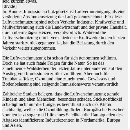
seid kurzem etwas.
[divide]
Im Bundes-Immissionsschutzgesetzt ist Luftverunreinigung als eine
veränderte Zusammensetzung der Luft gekennzeichnet. Für diese
Luftverschmutzung sind neben Verkehr, Industrie, Kraftwerke und
Müllverbrennung auch die Landwirtschaft und der private Haushalt,
durch übermäßiges Heizen, verantwortlich. Während die
Luftverschmutzung durch verschiedenste Kraftwerke in den letzten
Jahren stark zurückgegangen ist, hat die Belastung durch den
Verkehr weiter zugenommen.
Die Luftverschmutzung ist schon für sich genommen schlimm.
Doch sie hat auch fatale Folgen für die Natur. So ist das
zunehmende Waldsterben der letzten Jahre unter anderem auf den
Anstieg von Immissionen zurück zu führen. Aber auch für
Treibhauseffekte, Ozon und eine zunehmende Gewässer- und
Bodenbelastung sind steigende Immissionswerte verantwortlich.
Zahlreiche Studien belegen, dass die Luftverschmutzung gerade
Kindern und alten Menschen besonders schadet. Stickstoffdioxid
schädigt nicht nur die Lunge, es beeinflusst auch das Klima
nachhaltig, weil es die Ozonbildung fördert. Europäische Forscher
konnten jetzt sogar mit Hilfe eines Satelliten die Hauptquellen des
Abgases identifizieren: Industriezentren in Nordamerika, Europa
und Asien.