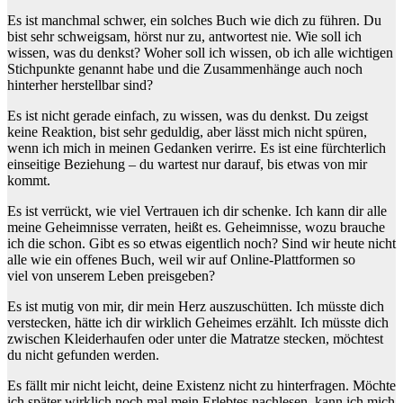
Es ist manchmal schwer, ein solches Buch wie dich zu führen. Du
bist sehr schweigsam, hörst nur zu, antwortest nie. Wie soll ich
wissen, was du denkst? Woher soll ich wissen, ob ich alle wichtigen
Stichpunkte genannt habe und die Zusammenhänge auch noch
hinterher herstellbar sind?
Es ist nicht gerade einfach, zu wissen, was du denkst. Du zeigst
keine Reaktion, bist sehr geduldig, aber lässt mich nicht spüren,
wenn ich mich in meinen Gedanken verirre. Es ist eine fürchterlich
einseitige Beziehung – du wartest nur darauf, bis etwas von mir
kommt.
Es ist verrückt, wie viel Vertrauen ich dir schenke. Ich kann dir alle
meine Geheimnisse verraten, heißt es. Geheimnisse, wozu brauche
ich die schon. Gibt es so etwas eigentlich noch? Sind wir heute nicht
alle wie ein offenes Buch, weil wir auf Online-Plattformen so
viel von unserem Leben preisgeben?
Es ist mutig von mir, dir mein Herz auszuschütten. Ich müsste dich
verstecken, hätte ich dir wirklich Geheimes erzählt. Ich müsste dich
zwischen Kleiderhaufen oder unter die Matratze stecken, möchtest
du nicht gefunden werden.
Es fällt mir nicht leicht, deine Existenz nicht zu hinterfragen. Möchte
ich später wirklich noch mal mein Erlebtes nachlesen, kann ich mich