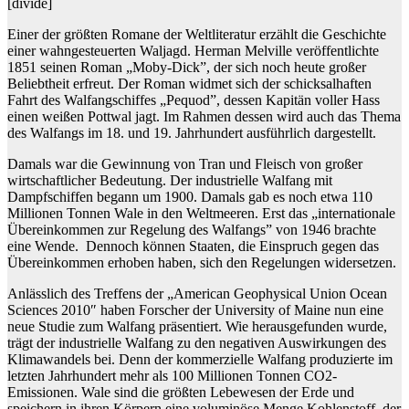
[divide]
Einer der größten Romane der Weltliteratur erzählt die Geschichte
einer wahngesteuerten Waljagd. Herman Melville veröffentlichte
1851 seinen Roman „Moby-Dick”, der sich noch heute großer
Beliebtheit erfreut. Der Roman widmet sich der schicksalhaften
Fahrt des Walfangschiffes „Pequod”, dessen Kapitän voller Hass
einen weißen Pottwal jagt. Im Rahmen dessen wird auch das Thema
des Walfangs im 18. und 19. Jahrhundert ausführlich dargestellt.
Damals war die Gewinnung von Tran und Fleisch von großer
wirtschaftlicher Bedeutung. Der industrielle Walfang mit
Dampfschiffen begann um 1900. Damals gab es noch etwa 110
Millionen Tonnen Wale in den Weltmeeren. Erst das „internationale
Übereinkommen zur Regelung des Walfangs” von 1946 brachte
eine Wende. Dennoch können Staaten, die Einspruch gegen das
Übereinkommen erhoben haben, sich den Regelungen widersetzen.
Anlässlich des Treffens der „American Geophysical Union Ocean
Sciences 2010″ haben Forscher der University of Maine nun eine
neue Studie zum Walfang präsentiert. Wie herausgefunden wurde,
trägt der industrielle Walfang zu den negativen Auswirkungen des
Klimawandels bei. Denn der kommerzielle Walfang produzierte im
letzten Jahrhundert mehr als 100 Millionen Tonnen CO2-
Emissionen. Wale sind die größten Lebewesen der Erde und
speichern in ihren Körpern eine voluminöse Menge Kohlenstoff, der