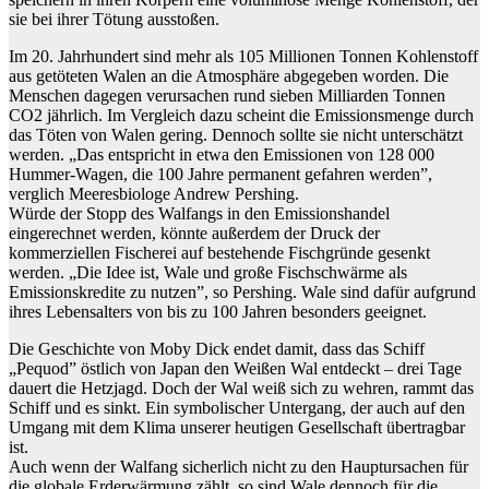
sie bei ihrer Tötung ausstoßen.
Im 20. Jahrhundert sind mehr als 105 Millionen Tonnen Kohlenstoff
aus getöteten Walen an die Atmosphäre abgegeben worden. Die
Menschen dagegen verursachen rund sieben Milliarden Tonnen
CO2 jährlich. Im Vergleich dazu scheint die Emissionsmenge durch
das Töten von Walen gering. Dennoch sollte sie nicht unterschätzt
werden. „Das entspricht in etwa den Emissionen von 128 000
Hummer-Wagen, die 100 Jahre permanent gefahren werden”,
verglich Meeresbiologe Andrew Pershing.
Würde der Stopp des Walfangs in den Emissionshandel
eingerechnet werden, könnte außerdem der Druck der
kommerziellen Fischerei auf bestehende Fischgründe gesenkt
werden. „Die Idee ist, Wale und große Fischschwärme als
Emissionskredite zu nutzen”, so Pershing. Wale sind dafür aufgrund
ihres Lebensalters von bis zu 100 Jahren besonders geeignet.
Die Geschichte von Moby Dick endet damit, dass das Schiff
„Pequod” östlich von Japan den Weißen Wal entdeckt – drei Tage
dauert die Hetzjagd. Doch der Wal weiß sich zu wehren, rammt das
Schiff und es sinkt. Ein symbolischer Untergang, der auch auf den
Umgang mit dem Klima unserer heutigen Gesellschaft übertragbar
ist.
Auch wenn der Walfang sicherlich nicht zu den Hauptursachen für
die globale Erderwärmung zählt, so sind Wale dennoch für die