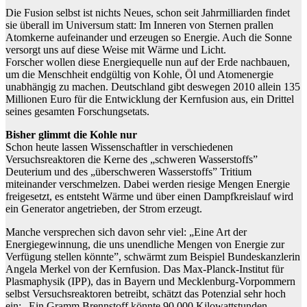
Die Fusion selbst ist nichts Neues, schon seit Jahrmilliarden findet
sie überall im Universum statt: Im Inneren von Sternen prallen
Atomkerne aufeinander und erzeugen so Energie. Auch die Sonne
versorgt uns auf diese Weise mit Wärme und Licht.
Forscher wollen diese Energiequelle nun auf der Erde nachbauen,
um die Menschheit endgültig von Kohle, Öl und Atomenergie
unabhängig zu machen. Deutschland gibt deswegen 2010 allein 135
Millionen Euro für die Entwicklung der Kernfusion aus, ein Drittel
seines gesamten Forschungsetats.
Bisher glimmt die Kohle nur
Schon heute lassen Wissenschaftler in verschiedenen
Versuchsreaktoren die Kerne des „schweren Wasserstoffs”
Deuterium und des „überschweren Wasserstoffs” Tritium
miteinander verschmelzen. Dabei werden riesige Mengen Energie
freigesetzt, es entsteht Wärme und über einen Dampfkreislauf wird
ein Generator angetrieben, der Strom erzeugt.
Manche versprechen sich davon sehr viel: „Eine Art der
Energiegewinnung, die uns unendliche Mengen von Energie zur
Verfügung stellen könnte”, schwärmt zum Beispiel Bundeskanzlerin
Angela Merkel von der Kernfusion. Das Max-Planck-Institut für
Plasmaphysik (IPP), das in Bayern und Mecklenburg-Vorpommern
selbst Versuchsreaktoren betreibt, schätzt das Potenzial sehr hoch
ein: „Ein Gramm Brennstoff könnte 90.000 Kilowattstunden