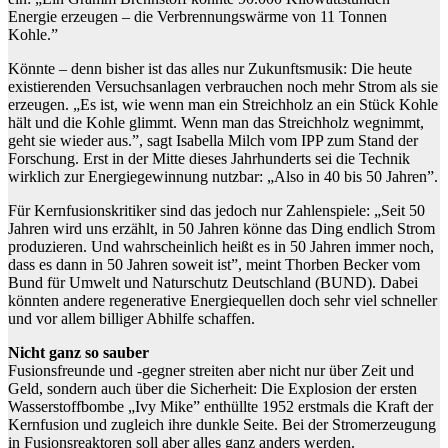
Energie erzeugen – die Verbrennungswärme von 11 Tonnen
Kohle.”
Könnte – denn bisher ist das alles nur Zukunftsmusik: Die heute
existierenden Versuchsanlagen verbrauchen noch mehr Strom als sie
erzeugen. „Es ist, wie wenn man ein Streichholz an ein Stück Kohle
hält und die Kohle glimmt. Wenn man das Streichholz wegnimmt,
geht sie wieder aus.”, sagt Isabella Milch vom IPP zum Stand der
Forschung. Erst in der Mitte dieses Jahrhunderts sei die Technik
wirklich zur Energiegewinnung nutzbar: „Also in 40 bis 50 Jahren”.
Für Kernfusionskritiker sind das jedoch nur Zahlenspiele: „Seit 50
Jahren wird uns erzählt, in 50 Jahren könne das Ding endlich Strom
produzieren. Und wahrscheinlich heißt es in 50 Jahren immer noch,
dass es dann in 50 Jahren soweit ist”, meint Thorben Becker vom
Bund für Umwelt und Naturschutz Deutschland (BUND). Dabei
könnten andere regenerative Energiequellen doch sehr viel schneller
und vor allem billiger Abhilfe schaffen.
Nicht ganz so sauber
Fusionsfreunde und -gegner streiten aber nicht nur über Zeit und
Geld, sondern auch über die Sicherheit: Die Explosion der ersten
Wasserstoffbombe „Ivy Mike” enthüllte 1952 erstmals die Kraft der
Kernfusion und zugleich ihre dunkle Seite. Bei der Stromerzeugung
in Fusionsreaktoren soll aber alles ganz anders werden.