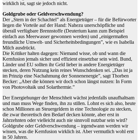
wirklich ist, sagt sie jedoch nicht.
Goldgrube oder Geldverschwendung?
Der „Stern in der Schachtel” als Energieträger – für die Befürworter
liegen die Vorteile auf der Hand: Nahezu unerschöpfliche und
überall verfügbare Brennstoffe (Deuterium kann zum Beispiel
einfach aus Meerwasser gewonnen werden) und „einigermaßen
freundliche Umwelt- und Sicherheitsbedingungen”, wie es Isabella
Milch ausdrückt.
Die Kritiker halten dagegen: Niemand wisse, ob und wann die
Kernfusion jemals sicher und effizient einsetzbar sein wird. Bund,
Länder und EU sollten ihr Geld lieber in andere Energieträger
stecken, deren Nutzung kein reines Wunschdenken sei. „Das ist ja
im Prinzip eine Nachahmung der Sonnenenergie”, sagt Thorben
Becker: „Aber die können wir doch schon längst nutzen: In Form
von Photovoltaik und Solarthermie.”
Der Energiehunger der Menschheit wächst jedenfalls unaufhaltsam
und man muss Wege finden, ihn zu stillen. Lohnt es sich also, heute
schon Millionen an Steuergeldern in eine Technologie zu stecken,
die zwar theoretisch den Bedarf decken könnte, aber erst in
Jahrzehnten oder vielleicht auch nie sinnvoll nutzbar sein wird?
Goldgrube oder Geldverschwendung – irgendwann werden wir
wissen, was die Kernfusion wirklich ist. Aber vermutlich wohl erst
in 50 Jahren.