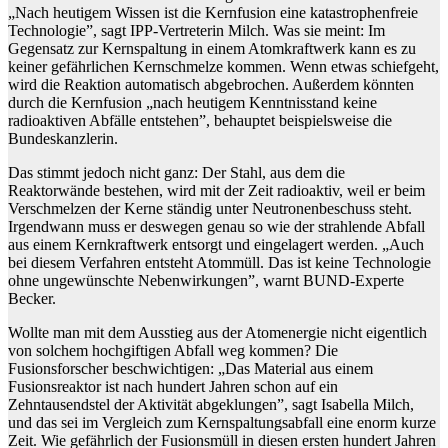
„Nach heutigem Wissen ist die Kernfusion eine katastrophenfreie
Technologie”, sagt IPP-Vertreterin Milch. Was sie meint: Im
Gegensatz zur Kernspaltung in einem Atomkraftwerk kann es zu
keiner gefährlichen Kernschmelze kommen. Wenn etwas schiefgeht,
wird die Reaktion automatisch abgebrochen. Außerdem könnten
durch die Kernfusion „nach heutigem Kenntnisstand keine
radioaktiven Abfälle entstehen”, behauptet beispielsweise die
Bundeskanzlerin.
Das stimmt jedoch nicht ganz: Der Stahl, aus dem die
Reaktorwände bestehen, wird mit der Zeit radioaktiv, weil er beim
Verschmelzen der Kerne ständig unter Neutronenbeschuss steht.
Irgendwann muss er deswegen genau so wie der strahlende Abfall
aus einem Kernkraftwerk entsorgt und eingelagert werden. „Auch
bei diesem Verfahren entsteht Atommüll. Das ist keine Technologie
ohne ungewünschte Nebenwirkungen”, warnt BUND-Experte
Becker.
Wollte man mit dem Ausstieg aus der Atomenergie nicht eigentlich
von solchem hochgiftigen Abfall weg kommen? Die
Fusionsforscher beschwichtigen: „Das Material aus einem
Fusionsreaktor ist nach hundert Jahren schon auf ein
Zehntausendstel der Aktivität abgeklungen”, sagt Isabella Milch,
und das sei im Vergleich zum Kernspaltungsabfall eine enorm kurze
Zeit. Wie gefährlich der Fusionsmüll in diesen ersten hundert Jahren