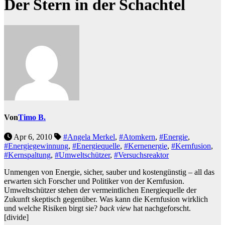
Der Stern in der Schachtel
Von
Timo B.
Apr 6, 2010
#Angela Merkel
,
#Atomkern
,
#Energie
,
#Energiegewinnung
,
#Energiequelle
,
#Kernenergie
,
#Kernfusion
,
#Kernspaltung
,
#Umweltschützer
,
#Versuchsreaktor
Unmengen von Energie, sicher, sauber und kostengünstig – all das
erwarten sich Forscher und Politiker von der Kernfusion.
Umweltschützer stehen der vermeintlichen Energiequelle der
Zukunft skeptisch gegenüber. Was kann die Kernfusion wirklich
und welche Risiken birgt sie?
back view
hat nachgeforscht.
[divide]