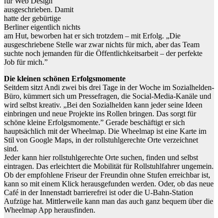
für Web Design
ausgeschrieben. Damit
hatte der gebürtige
Berliner eigentlich nichts
am Hut, beworben hat er sich trotzdem – mit Erfolg. „Die
ausgeschriebene Stelle war zwar nichts für mich, aber das Team
suchte noch jemanden für die Öffentlichkeitsarbeit – der perfekte
Job für mich.”
Die kleinen schönen Erfolgsmomente
Seitdem sitzt Andi zwei bis drei Tage in der Woche im Sozialhelden-
Büro, kümmert sich um Pressefragen, die Social-Media-Kanäle und
wird selbst kreativ. „Bei den Sozialhelden kann jeder seine Ideen
einbringen und neue Projekte ins Rollen bringen. Das sorgt für
schöne kleine Erfolgsmomente.” Gerade beschäftigt er sich
hauptsächlich mit der Wheelmap. Die Wheelmap ist eine Karte im
Stil von Google Maps, in der rollstuhlgerechte Orte verzeichnet
sind.
Jeder kann hier rollstuhlgerechte Orte suchen, finden und selbst
eintragen. Das erleichtert die Mobilität für Rollstuhlfahrer ungemein.
Ob der empfohlene Friseur der Freundin ohne Stufen erreichbar ist,
kann so mit einem Klick herausgefunden werden. Oder, ob das neue
Café in der Innenstadt barrierefrei ist oder die U-Bahn-Station
Aufzüge hat. Mittlerweile kann man das auch ganz bequem über die
Wheelmap App herausfinden.