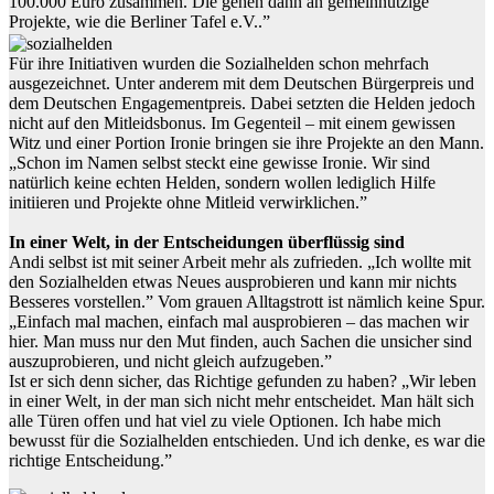
100.000 Euro zusammen. Die gehen dann an gemeinnützige
Projekte, wie die Berliner Tafel e.V..”
Für ihre Initiativen wurden die Sozialhelden schon mehrfach
ausgezeichnet. Unter anderem mit dem Deutschen Bürgerpreis und
dem Deutschen Engagementpreis. Dabei setzten die Helden jedoch
nicht auf den Mitleidsbonus. Im Gegenteil – mit einem gewissen
Witz und einer Portion Ironie bringen sie ihre Projekte an den Mann.
„Schon im Namen selbst steckt eine gewisse Ironie. Wir sind
natürlich keine echten Helden, sondern wollen lediglich Hilfe
initiieren und Projekte ohne Mitleid verwirklichen.”
In einer Welt, in der Entscheidungen überflüssig sind
Andi selbst ist mit seiner Arbeit mehr als zufrieden. „Ich wollte mit
den Sozialhelden etwas Neues ausprobieren und kann mir nichts
Besseres vorstellen.” Vom grauen Alltagstrott ist nämlich keine Spur.
„Einfach mal machen, einfach mal ausprobieren – das machen wir
hier. Man muss nur den Mut finden, auch Sachen die unsicher sind
auszuprobieren, und nicht gleich aufzugeben.”
Ist er sich denn sicher, das Richtige gefunden zu haben? „Wir leben
in einer Welt, in der man sich nicht mehr entscheidet. Man hält sich
alle Türen offen und hat viel zu viele Optionen. Ich habe mich
bewusst für die Sozialhelden entschieden. Und ich denke, es war die
richtige Entscheidung.”