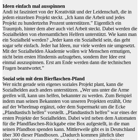
Ideen einfach mal ausspinnen
Andi ist fasziniert von der Kreativität und der Leidenschaft, die in
jedem einzelnen Projekt steckt. „Ich kann die Arbeit und jedes
Projekt zu hundertzehn Prozent unterstützen.” Eigentlich ein
Traumjob, hinter dem aber auch viel Arbeit steckt. Dabei werden die
Sozialhelden von ehrenamtlichen Helfern unterstützt. Wie kann man
ein Sozialheld werden? „Jeder kann ein Sozialheld sein, das geht
sogar sehr einfach. Jeder hat Ideen, nur viele werden nie umgesetzt.
Mit der Sozialhelden Akademie wollen wir Menschen ermutigen,
nicht beim ersten Hindernis aufzugeben, sondern ihre Idee erst
einmal auszuspinnen. Erst am Ende werden dann die technischen
Fragen beantwortet.”
Sozial sein mit dem Bierflaschen-Pfand
Wer nicht gerade sein eigenes soziales Projekt plant, kann die
Sozialhelden auch anders unterstützen. „Wer uns unter die Arme
greifen will, kann uns helfen, bekannter zu werden. Zum Beispiel
indem man seinen Bekannten von unseren Projekten erzählt, Orte
auf der Wheelmap ergänzt, oder dem Supermarkt um die Ecke
„Pfandtastisch helfen” vorstellt. „Pfandtastisch helfen” war eines der
ersten Projekte der Sozialhelden. Dabei wird neben dem Automaten
für die Pfandflaschen-Rückgabe eine Box aufgestellt, in die man
seinen Pfandbon spenden kann. Mittlerweile gibt es in Deutschland
über 300 dieser Pfandboxen. „Dadurch kommen jährlich über