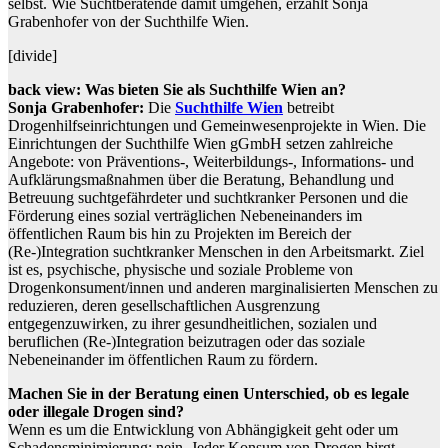
selbst. Wie Suchtberatende damit umgehen, erzählt Sonja
Grabenhofer von der Suchthilfe Wien.
[divide]
back view: Was bieten Sie als Suchthilfe Wien an?
Sonja Grabenhofer:
Die
Suchthilfe Wien
betreibt
Drogenhilfseinrichtungen und Gemeinwesenprojekte in Wien. Die
Einrichtungen der Suchthilfe Wien gGmbH setzen zahlreiche
Angebote: von Präventions-, Weiterbildungs-, Informations- und
Aufklärungsmaßnahmen über die Beratung, Behandlung und
Betreuung suchtgefährdeter und suchtkranker Personen und die
Förderung eines sozial verträglichen Nebeneinanders im
öffentlichen Raum bis hin zu Projekten im Bereich der
(Re-)Integration suchtkranker Menschen in den Arbeitsmarkt. Ziel
ist es, psychische, physische und soziale Probleme von
Drogenkonsument/innen und anderen marginalisierten Menschen zu
reduzieren, deren gesellschaftlichen Ausgrenzung
entgegenzuwirken, zu ihrer gesundheitlichen, sozialen und
beruflichen (Re-)Integration beizutragen oder das soziale
Nebeneinander im öffentlichen Raum zu fördern.
Machen Sie in der Beratung einen Unterschied, ob es legale
oder illegale Drogen sind?
Wenn es um die Entwicklung von Abhängigkeit geht oder um
Schadensminimierung: nein. Jeder Konsum von Drogen birgt