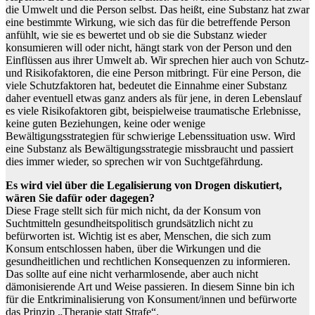
die Umwelt und die Person selbst. Das heißt, eine Substanz hat zwar
eine bestimmte Wirkung, wie sich das für die betreffende Person
anfühlt, wie sie es bewertet und ob sie die Substanz wieder
konsumieren will oder nicht, hängt stark von der Person und den
Einflüssen aus ihrer Umwelt ab. Wir sprechen hier auch von Schutz-
und Risikofaktoren, die eine Person mitbringt. Für eine Person, die
viele Schutzfaktoren hat, bedeutet die Einnahme einer Substanz
daher eventuell etwas ganz anders als für jene, in deren Lebenslauf
es viele Risikofaktoren gibt, beispielweise traumatische Erlebnisse,
keine guten Beziehungen, keine oder wenige
Bewältigungsstrategien für schwierige Lebenssituation usw. Wird
eine Substanz als Bewältigungsstrategie missbraucht und passiert
dies immer wieder, so sprechen wir von Suchtgefährdung.
Es wird viel über die Legalisierung von Drogen diskutiert,
wären Sie dafür oder dagegen?
Diese Frage stellt sich für mich nicht, da der Konsum von
Suchtmitteln gesundheitspolitisch grundsätzlich nicht zu
befürworten ist. Wichtig ist es aber, Menschen, die sich zum
Konsum entschlossen haben, über die Wirkungen und die
gesundheitlichen und rechtlichen Konsequenzen zu informieren.
Das sollte auf eine nicht verharmlosende, aber auch nicht
dämonisierende Art und Weise passieren. In diesem Sinne bin ich
für die Entkriminalisierung von Konsument/innen und befürworte
das Prinzip „Therapie statt Strafe“.