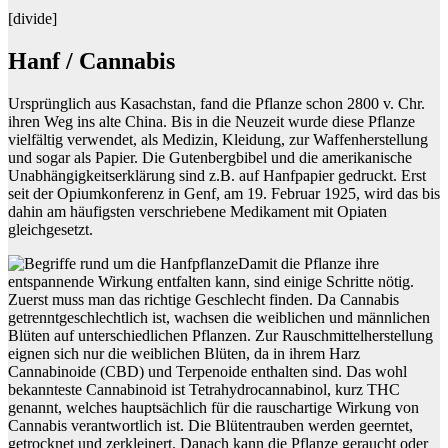
[divide]
Hanf / Cannabis
Ursprünglich aus Kasachstan, fand die Pflanze schon 2800 v. Chr.
ihren Weg ins alte China. Bis in die Neuzeit wurde diese Pflanze
vielfältig verwendet, als Medizin, Kleidung, zur Waffenherstellung
und sogar als Papier. Die Gutenbergbibel und die amerikanische
Unabhängigkeitserklärung sind z.B. auf Hanfpapier gedruckt. Erst
seit der Opiumkonferenz in Genf, am 19. Februar 1925, wird das bis
dahin am häufigsten verschriebene Medikament mit Opiaten
gleichgesetzt.
Damit die Pflanze ihre
entspannende Wirkung entfalten kann, sind einige Schritte nötig.
Zuerst muss man das richtige Geschlecht finden. Da Cannabis
getrenntgeschlechtlich ist, wachsen die weiblichen und männlichen
Blüten auf unterschiedlichen Pflanzen. Zur Rauschmittelherstellung
eignen sich nur die weiblichen Blüten, da in ihrem Harz
Cannabinoide (CBD) und Terpenoide enthalten sind. Das wohl
bekannteste Cannabinoid ist Tetrahydrocannabinol, kurz THC
genannt, welches hauptsächlich für die rauschartige Wirkung von
Cannabis verantwortlich ist. Die Blütentrauben werden geerntet,
getrocknet und zerkleinert. Danach kann die Pflanze geraucht oder