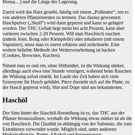
Henna…) und die Länge der Lagerung.
Zuerst wird das Harz gesiebt, häufig mit einem „Pollinator“, um es
von anderen Pflanzenresten zu trennen. Das daraus gewonnen
Haschpulver („Skuff“) wird dann gepresst und kann so gelagert
werden. Der THC Gehalt liegt meist bei acht Prozent, kann aber
variieren zwischen 2-20 Prozent. Will man Haschisch rauchen
(mittels Joint, Bong oder Kleinpfeife) oder inhalieren (mit einem
Vaporizer), muss man es zuerst erhitzen und zerkrümeln. Eine
weitere beliebte Methode der Weiterverarbeitung ist backen
(Cookies, Brownies, Kuchen).
Nimmt man es oral ein, ohne Hilfsmittel, ist die Wirkung stärker,
allerdings auch etwa eine Stunde verzögert, während beim Rauchen
die Wirkung sofort eintritt. Im Laufe der Zeit haben sich viele
Synonyme für Hasch gebildet. Piece (bezieht sich auf die Platte, zu
der Hasch gepresst wird), Shit und Dope sind am bekanntesten.
Haschöl
Der Sinn hinter der Haschöl-Herstellung ist es, das THC aus der
Pflanze herauszulösen, weshalb die Wirkung etwas stärker ist als die
von Haschisch. Die Qualität ist abhängig von der Substanz, die zum
Extrahieren verwendet wurde. Möglich sind, unter anderem:
Medizinalbenzin, Butter, Alkohol und Feuerzeuggas.