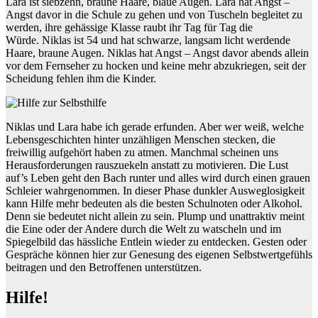
Lara ist siebzehn, braune Haare, blaue Augen. Lara hat Angst –
Angst davor in die Schule zu gehen und von Tuscheln begleitet zu
werden, ihre gehässige Klasse raubt ihr Tag für Tag die
Würde. Niklas ist 54 und hat schwarze, langsam licht werdende
Haare, braune Augen. Niklas hat Angst – Angst davor abends allein
vor dem Fernseher zu hocken und keine mehr abzukriegen, seit der
Scheidung fehlen ihm die Kinder.
Niklas und Lara habe ich gerade erfunden. Aber wer weiß, welche
Lebensgeschichten hinter unzähligen Menschen stecken, die
freiwillig aufgehört haben zu atmen. Manchmal scheinen uns
Herausforderungen rauszuekeln anstatt zu motivieren. Die Lust
auf’s Leben geht den Bach runter und alles wird durch einen grauen
Schleier wahrgenommen. In dieser Phase dunkler Ausweglosigkeit
kann Hilfe mehr bedeuten als die besten Schulnoten oder Alkohol.
Denn sie bedeutet nicht allein zu sein. Plump und unattraktiv meint
die Eine oder der Andere durch die Welt zu watscheln und im
Spiegelbild das hässliche Entlein wieder zu entdecken. Gesten oder
Gespräche können hier zur Genesung des eigenen Selbstwertgefühls
beitragen und den Betroffenen unterstützen.
Hilfe!