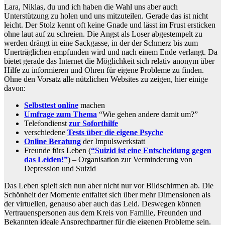
Lara, Niklas, du und ich haben die Wahl uns aber auch
Unterstützung zu holen und uns mitzuteilen. Gerade das ist nicht
leicht. Der Stolz kennt oft keine Gnade und lässt im Frust ersticken
ohne laut auf zu schreien. Die Angst als Loser abgestempelt zu
werden drängt in eine Sackgasse, in der der Schmerz bis zum
Unerträglichen empfunden wird und nach einem Ende verlangt. Da
bietet gerade das Internet die Möglichkeit sich relativ anonym über
Hilfe zu informieren und Ohren für eigene Probleme zu finden.
Ohne den Vorsatz alle nützlichen Websites zu zeigen, hier einige
davon:
Selbsttest online
machen
Umfrage zum Thema
“Wie gehen andere damit um?”
Telefondienst
zur Soforthilfe
verschiedene
Tests über die eigene Psyche
Online Beratung
der Impulswerkstatt
Freunde fürs Leben (
“Suizid ist eine Entscheidung gegen
das Leiden!”
)
– Organisation zur Verminderung von
Depression und Suizid
Das Leben spielt sich nun aber nicht nur vor Bildschirmen ab. Die
Schönheit der Momente entfaltet sich über mehr Dimensionen als
der virtuellen, genauso aber auch das Leid. Deswegen können
Vertrauenspersonen aus dem Kreis von Familie, Freunden und
Bekannten ideale Ansprechpartner für die eigenen Probleme sein.