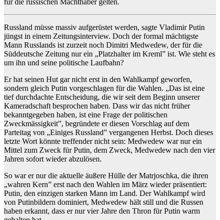
für die russischen Machthaber gelten.
Russland müsse massiv aufgerüstet werden, sagte Vladimir Putin
jüngst in einem Zeitungsinterview. Doch der formal mächtigste
Mann Russlands ist zurzeit noch Dimitri Medwedew, der für die
Süddeutsche Zeitung nur ein „Platzhalter im Kreml” ist. Wie steht es
um ihn und seine politische Laufbahn?
Er hat seinen Hut gar nicht erst in den Wahlkampf geworfen,
sondern gleich Putin vorgeschlagen für die Wahlen. „Das ist eine
tief durchdachte Entscheidung, die wir seit dem Beginn unserer
Kameradschaft besprochen haben. Dass wir das nicht früher
bekanntgegeben haben, ist eine Frage der politischen
Zweckmässigkeit”, begründete er diesen Vorschlag auf dem
Parteitag von „Einiges Russland” vergangenen Herbst. Doch dieses
letzte Wort könnte treffender nicht sein: Medwedew war nur ein
Mittel zum Zweck für Putin, dem Zweck, Medwedew nach den vier
Jahren sofort wieder abzulösen.
So war er nur die aktuelle äußere Hülle der Matrjoschka, die ihren
„wahren Kern” erst nach den Wahlen im März wieder präsentiert:
Putin, den einzigen starken Mann im Land. Der Wahlkampf wird
von Putinbildern dominiert, Medwedew hält still und die Russen
haben erkannt, dass er nur vier Jahre den Thron für Putin warm
gehalten hat.