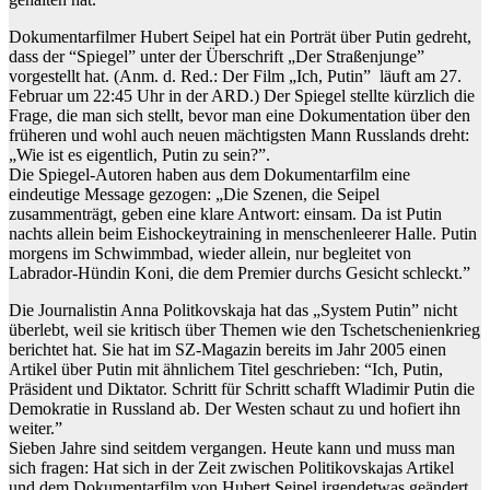
Dokumentarfilmer Hubert Seipel hat ein Porträt über Putin gedreht,
dass der “Spiegel” unter der Überschrift „Der Straßenjunge”
vorgestellt hat. (Anm. d. Red.: Der Film „Ich, Putin” läuft am 27.
Februar um 22:45 Uhr in der ARD.) Der Spiegel stellte kürzlich die
Frage, die man sich stellt, bevor man eine Dokumentation über den
früheren und wohl auch neuen mächtigsten Mann Russlands dreht:
„Wie ist es eigentlich, Putin zu sein?”.
Die Spiegel-Autoren haben aus dem Dokumentarfilm eine
eindeutige Message gezogen: „Die Szenen, die Seipel
zusammenträgt, geben eine klare Antwort: einsam. Da ist Putin
nachts allein beim Eishockeytraining in menschenleerer Halle. Putin
morgens im Schwimmbad, wieder allein, nur begleitet von
Labrador-Hündin Koni, die dem Premier durchs Gesicht schleckt.”
Die Journalistin Anna Politkovskaja hat das „System Putin” nicht
überlebt, weil sie kritisch über Themen wie den Tschetschenienkrieg
berichtet hat. Sie hat im SZ-Magazin bereits im Jahr 2005 einen
Artikel über Putin mit ähnlichem Titel geschrieben: “Ich, Putin,
Präsident und Diktator. Schritt für Schritt schafft Wladimir Putin die
Demokratie in Russland ab. Der Westen schaut zu und hofiert ihn
weiter.”
Sieben Jahre sind seitdem vergangen. Heute kann und muss man
sich fragen: Hat sich in der Zeit zwischen Politikovskajas Artikel
und dem Dokumentarfilm von Hubert Seipel irgendetwas geändert