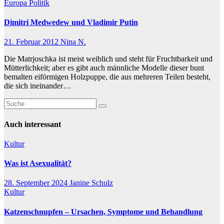
Europa
Politik
Dimitri Medwedew und Vladimir Putin
21. Februar 2012
Nina N.
Die Matrjoschka ist meist weiblich und steht für Fruchtbarkeit und
Mütterlichkeit; aber es gibt auch männliche Modelle dieser bunt
bemalten eiförmigen Holzpuppe, die aus mehreren Teilen besteht,
die sich ineinander…
Auch interessant
Kultur
Was ist Asexualität?
28. September 2024
Janine Schulz
Kultur
Katzenschnupfen – Ursachen, Symptome und Behandlung