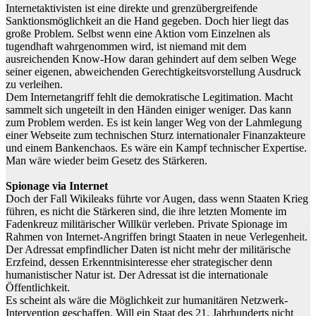
Internetaktivisten ist eine direkte und grenzübergreifende
Sanktionsmöglichkeit an die Hand gegeben. Doch hier liegt das
große Problem. Selbst wenn eine Aktion vom Einzelnen als
tugendhaft wahrgenommen wird, ist niemand mit dem
ausreichenden Know-How daran gehindert auf dem selben Wege
seiner eigenen, abweichenden Gerechtigkeitsvorstellung Ausdruck
zu verleihen.
Dem Internetangriff fehlt die demokratische Legitimation. Macht
sammelt sich ungeteilt in den Händen einiger weniger. Das kann
zum Problem werden. Es ist kein langer Weg von der Lahmlegung
einer Webseite zum technischen Sturz internationaler Finanzakteure
und einem Bankenchaos. Es wäre ein Kampf technischer Expertise.
Man wäre wieder beim Gesetz des Stärkeren.
Spionage via Internet
Doch der Fall Wikileaks führte vor Augen, dass wenn Staaten Krieg
führen, es nicht die Stärkeren sind, die ihre letzten Momente im
Fadenkreuz militärischer Willkür verleben. Private Spionage im
Rahmen von Internet-Angriffen bringt Staaten in neue Verlegenheit.
Der Adressat empfindlicher Daten ist nicht mehr der militärische
Erzfeind, dessen Erkenntnisinteresse eher strategischer denn
humanistischer Natur ist. Der Adressat ist die internationale
Öffentlichkeit.
Es scheint als wäre die Möglichkeit zur humanitären Netzwerk-
Intervention geschaffen. Will ein Staat des 21. Jahrhunderts nicht