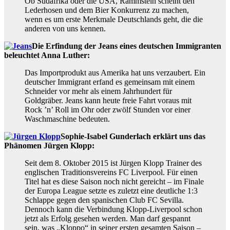
Ob Südafrika oder die USA, Rammstein scheint den
Lederhosen und dem Bier Konkurrenz zu machen,
wenn es um erste Merkmale Deutschlands geht, die die
anderen von uns kennen.
Die Erfindung der Jeans eines deutschen Immigranten
beleuchtet Anna Luther:
Das Importprodukt aus Amerika hat uns verzaubert. Ein
deutscher Immigrant erfand es gemeinsam mit einem
Schneider vor mehr als einem Jahrhundert für
Goldgräber. Jeans kann heute freie Fahrt voraus mit
Rock ’n’ Roll im Ohr oder zwölf Stunden vor einer
Waschmaschine bedeuten.
Sophie-Isabel Gunderlach erklärt uns das
Phänomen Jürgen Klopp:
Seit dem 8. Oktober 2015 ist Jürgen Klopp Trainer des
englischen Traditionsvereins FC Liverpool. Für einen
Titel hat es diese Saison noch nicht gereicht – im Finale
der Europa League setzte es zuletzt eine deutliche 1:3
Schlappe gegen den spanischen Club FC Sevilla.
Dennoch kann die Verbindung Klopp-Liverpool schon
jetzt als Erfolg gesehen werden. Man darf gespannt
sein, was „Kloppo“ in seiner ersten gesamten Saison –