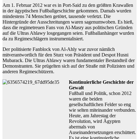
Am 1. Februar 2012 war es in Port-Said zu den größten Krawallen
in der ägyptischen Fußballgeschichte gekommen. Damals wurden
mindestens 74 Menschen getötet, tausende verletzt. Die
Hintergründe der Ausschreitungen waren sagenumwoben. Es hieß,
dass die regimetreuen Fans von Al-Masry aus politischen Gründen
auf die Ultras Ahlawy losgegangen seien. Fußballanhänger wurden
da zu Regimeschlägern instrumentalisiert.
Der politisierte Fanblock von Al-Ahly war zuvor nämlich
mitverantwortlich für den Sturz von Präsident und Despot Husni
Mubarack. Die Ultras Ahlawy waren fundamentaler Bestandteil der
Demonstranten. Sie prügelten sich auf der Straße mit Polizisten und
anderen Regimeschützern.
Kontinuierliche Geschichte der
Gewalt
Fußball und Politik, schon 2012
waren die beiden
gesellschaftlichen Felder so eng
wie selten miteinander verbunden.
Heute, am Jahrestag der
Revolution, wird Ägypten
abermals von
Auseinandersetzungen erschüttert.
Es ist eine kontinuierliche