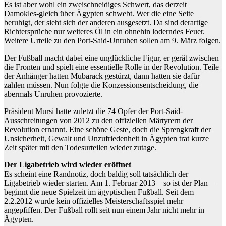
Es ist aber wohl ein zweischneidiges Schwert, das derzeit
Damokles-gleich über Ägypten schwebt. Wer die eine Seite
beruhigt, der sieht sich der anderen ausgesetzt. Da sind derartige
Richtersprüche nur weiteres Öl in ein ohnehin loderndes Feuer.
Weitere Urteile zu den Port-Said-Unruhen sollen am 9. März folgen.
Der Fußball macht dabei eine unglückliche Figur, er gerät zwischen
die Fronten und spielt eine essentielle Rolle in der Revolution. Teile
der Anhänger hatten Mubarack gestürzt, dann hatten sie dafür
zahlen müssen. Nun folgte die Konzessionsentscheidung, die
abermals Unruhen provozierte.
Präsident Mursi hatte zuletzt die 74 Opfer der Port-Said-
Ausschreitungen von 2012 zu den offiziellen Märtyrern der
Revolution ernannt. Eine schöne Geste, doch die Sprengkraft der
Unsicherheit, Gewalt und Unzufriedenheit in Ägypten trat kurze
Zeit später mit den Todesurteilen wieder zutage.
Der Ligabetrieb wird wieder eröffnet
Es scheint eine Randnotiz, doch baldig soll tatsächlich der
Ligabetrieb wieder starten. Am 1. Februar 2013 – so ist der Plan –
beginnt die neue Spielzeit im ägyptischen Fußball. Seit dem
2.2.2012 wurde kein offizielles Meisterschaftsspiel mehr
angepfiffen. Der Fußball rollt seit nun einem Jahr nicht mehr in
Ägypten.