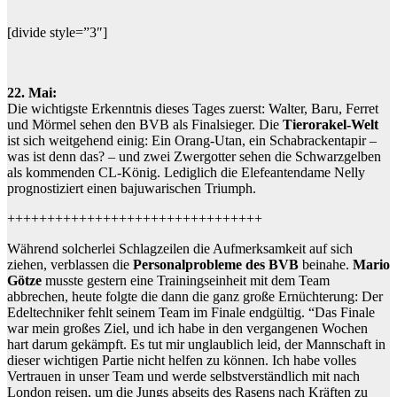
[divide style=”3″]
22. Mai:
Die wichtigste Erkenntnis dieses Tages zuerst: Walter, Baru, Ferret
und Mörmel sehen den BVB als Finalsieger. Die
Tierorakel-Welt
ist sich weitgehend einig: Ein Orang-Utan, ein Schabrackentapir –
was ist denn das? – und zwei Zwergotter sehen die Schwarzgelben
als kommenden CL-König. Lediglich die Elefeantendame Nelly
prognostiziert einen bajuwarischen Triumph.
++++++++++++++++++++++++++++++++
Während solcherlei Schlagzeilen die Aufmerksamkeit auf sich
ziehen, verblassen die
Personalprobleme des BVB
beinahe.
Mario
Götze
musste gestern eine Trainingseinheit mit dem Team
abbrechen, heute folgte die dann die ganz große Ernüchterung: Der
Edeltechniker fehlt seinem Team im Finale endgültig. “Das Finale
war mein großes Ziel, und ich habe in den vergangenen Wochen
hart darum gekämpft. Es tut mir unglaublich leid, der Mannschaft in
dieser wichtigen Partie nicht helfen zu können. Ich habe volles
Vertrauen in unser Team und werde selbstverständlich mit nach
London reisen, um die Jungs abseits des Rasens nach Kräften zu