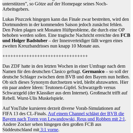
unterstützen”, so Götze auf der Homepage seines Noch-
Arbeitsgebers.
Lukas Piszczek hingegen kann das Finale zwar bestreiten, wird den
Dortmundern in der kommenden Saison jedoch zunächst fehlen.
Den Polen plagen seit Monaten Hüftprobleme, die durch eine OP
behoben werden sollen. Eine tragische Nachricht erreichte den
FCB
und Holger Badstuber
– der Innenverteidiger fällt wegen eines
zweiten Kreuzbandrisses nun knapp 10 Monate aus.
++++++++++++++++++++++++++++++++
Das ZDF hatte in den letzten Wochen in einer Umfrage nach dem
Namen für den deutschen Clasico gefragt.
Germanico
– so soll der
deutsche Schlager zwischen dem BVB und den Bayern nun heißen.
Ob sich dieses Synonym durchsetzen wird, bleibt abzuwarten. Hier
ein paar andere Ideen: Teutonen-Gipfel. Schwarzgelb versus
Schwarzgeld (der Klassiker aus dem Internet). Großmacht trifft auf
Rebell. Wurst-Ulis Muskelspiele.
Auf YouTube kursieren derzeit diverse Vorab-Simulationen auf
FIFA 13 des CL-Finals.
Auf einem Channel schlägt der BVB die
Bayern nach Toren von Lewandowski, Reus und Robben mit 2:1
.
Andere Zocker sehen hingegen den großen FCB aus
Süddeutschland mit
3:1 vorne
.