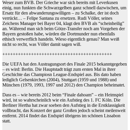
Weser zum BVB. Der Grieche war sich bereits mit Leverkusen
einig, nun funkten die Schwarzgelben ganz schnell dazwischen, um
Ersatz für den abwanderungswilligen – zu Schalke, der ist doch
verrückt… – Felipe Santana zu ersetzen. Rudi Völler, seines
Zeichens Manager bei Bayer 04, klagt den BVB als “scheinheilig”
an. Während man sich beim Götze-Transfer noch am Vorgehen der
Bayern gestoßen habe, würden die Dortmunder nun ebenfalls
ethisch verwerflich handeln. Wieso eigentlich genau? Man weiß
nicht so recht, was Völler damit sagen will.
++++++++++++++++++++++++++++++++++++++++++
Die UEFA hat den Austragungsort des Finale 2015 bekanntgegeben
– es wird: Berlin. Die Hauptstadt trägt zum ersten Mal in ihrer
Geschichte das Champiosn League-Endspiel aus. Bis dato haben
lediglich Gelsenkirchen (2004), Stuttgart (1959 und 1988) und
München (1979, 1993, 1997 und 2012) den Champion beheimatet.
Dass es – wie bereits 2012 beim “Finale dahoam” – ein Heimspiel
wird, ist so wahrscheinlich wie ein Aufstieg des 1. FC Köln. Die
Berliner Hertha hat zwar soeben den Aufstieg in die Erstklassigkeit
vollbracht, das Konzert der ganz Großen jedoch scheint meilenweit
entfernt. 2014 findet das Endspiel übrigens im schönen Lissabon
statt.