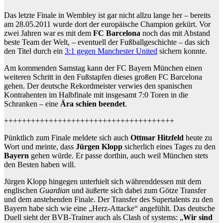
Das letzte Finale in Wembley ist gar nicht allzu lange her – bereits
am 28.05.2011 wurde dort der europäische Champion gekürt. Vor
zwei Jahren war es mit dem
FC Barcelona
noch das mit Abstand
beste Team der Welt, – eventuell der Fußballgeschichte – das sich
den Titel durch ein
3:1 gegen Manchester United
sichern konnte.
Am kommenden Samstag kann der FC Bayern München einen
weiteren Schritt in den Fußstapfen dieses großen FC Barcelona
gehen. Der deutsche Rekordmeister verwies den spanischen
Kontrahenten im Halbfinale mit insgesamt 7:0 Toren in die
Schranken – eine
Ära schien beendet
.
++++++++++++++++++++++++++++++++++++++
Pünktlich zum Finale meldete sich auch
Ottmar Hitzfeld
heute zu
Wort und meinte, dass
Jürgen Klopp
sicherlich eines Tages zu den
Bayern
gehen würde. Er passe dorthin, auch weil München stets
den Besten haben will.
Jürgen Klopp hingegen unterhielt sich währenddessen mit dem
englischen
Guardian
und äußerte sich dabei zum Götze Transfer
und dem anstehenden Finale. Der Transfer des Supertalents zu den
Bayern habe sich wie eine „Herz-Attacke“ angefühlt. Das deutsche
Duell sieht der BVB-Trainer auch als Clash of systems: „
Wir sind