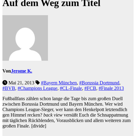
Auf dem Weg zum Titel
Von
Jerome K.
Mai 21, 2013
#Bayern München
,
#Borussia Dortmund
,
#BVB
,
#Champions League
,
#CL-Finale
,
#FCB
,
#Finale 2013
Fußballfans zählen schon lange die Tage bis zum großen Duell
zwischen Borussia Dortmund und Bayern München. Wer wird
Champions League-Sieger, wer kann den Henkelpott letztendlich
gen Himmel recken?
back view
versüßt Euch die Schnappatmung
mit täglichen Rückblenden, Vorausblicken und allem weiteren zum
großen Finale.
[divide]