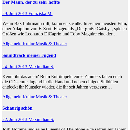
Der Mann, der zu sehr hoffte
29. Juni 2013
Franziska M.
Wenn Baz Luhrmann ruft, kommen sie alle. In seinem neusten Film,
einer Adaption von F. Scott Fitzgeralds „Der große Gatsby“, spielen
Größen wie Leonardo DiCaprio und Toby Maguire eine der…
Allgemein
Kultur
Musik & Theater
Soundtrack meiner Jugend
24. Juni 2013
Maximilian S.
Kennt ihr das auch? Beim Entrümpeln eures Zimmers fallen euch
die CDs eurer Jugend in die Hand und neben einigen Stilblüten
entdeckt ihr Künstler wieder, die ihr seit Jahren vergessen…
Allgemein
Kultur
Musik & Theater
Schaurig schön
22. Juni 2013
Maximilian S.
Josh Homme und seine Queens of The Stone Age setzen seit Jahren