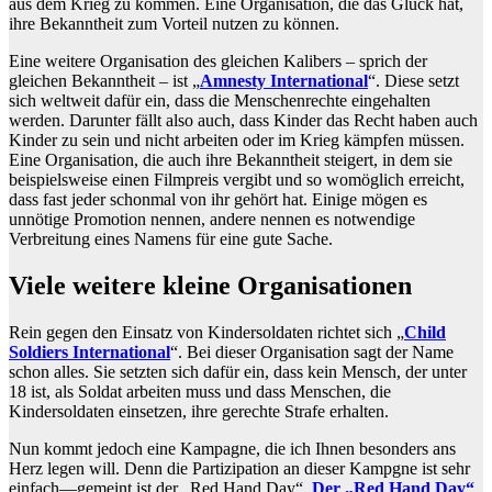
aus dem Krieg zu kommen. Eine Organisation, die das Glück hat,
ihre Bekanntheit zum Vorteil nutzen zu können.
Eine weitere Organisation des gleichen Kalibers – sprich der
gleichen Bekanntheit – ist „
Amnesty International
“. Diese setzt
sich weltweit dafür ein, dass die Menschenrechte eingehalten
werden. Darunter fällt also auch, dass Kinder das Recht haben auch
Kinder zu sein und nicht arbeiten oder im Krieg kämpfen müssen.
Eine Organisation, die auch ihre Bekanntheit steigert, in dem sie
beispielsweise einen Filmpreis vergibt und so womöglich erreicht,
dass fast jeder schonmal von ihr gehört hat. Einige mögen es
unnötige Promotion nennen, andere nennen es notwendige
Verbreitung eines Namens für eine gute Sache.
Viele weitere kleine Organisationen
Rein gegen den Einsatz von Kindersoldaten richtet sich „
Child
Soldiers International
“. Bei dieser Organisation sagt der Name
schon alles. Sie setzten sich dafür ein, dass kein Mensch, der unter
18 ist, als Soldat arbeiten muss und dass Menschen, die
Kindersoldaten einsetzen, ihre gerechte Strafe erhalten.
Nun kommt jedoch eine Kampagne, die ich Ihnen besonders ans
Herz legen will. Denn die Partizipation an dieser Kampgne ist sehr
einfach—gemeint ist der „Red Hand Day“.
Der „Red Hand Day“