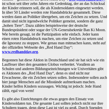
ist schon seit über zehn Jahren ein Gedenktag, der an das Schicksal
der Kinder erinnern soll, die als Kindersoldaten eingesetzt werden.
In über 50 Länder werden rote Handabdrücke gesammelt. Diese
werden dann an Politiker übergeben, um ein Zeichen zu setzen. Und
damit sind nicht irgendwelche Politiker gemeint, sondern die ganz
„hohen Tiere“. Dazu zählen beispielsweise der deutsche
Bundespräsident oder sogar der UN-Generalsekretär Ban Ki Moon.
Wie bereits gesagt, ist die Partizipation sehr einfach. Jeder kann
einen roten Handabdruck machen, um eine Zeichen zu setzen und
die Ignoranz zu stoppen. Wie genau man mitmachen kann, steht auf
der offiziellen Webseite des „Red Hand Day“:
www.redhandday.org
.
Begonnen hat diese Aktion in Deutschland und sie hat sich wie ein
Lauffeuer über den gesamten Globus verbreitet. Vorallem an
Schulen und anderen Bildungseinrichtungen wie Univeritäten gibt
es Aktionen des „Red Hand Day“, denn es sind nicht nur
Erwachsene, die ein Zeichen setzen sollen. Insbesondere sollen auch
hier junge Menschen auf die Misstände aufmerksam machen.
Kinder helfen Kindern sozusagen. Wichtig ist jedoch: Jede Hand
zählt, egal von wem!
Es gibt also Einrichtungen die etwas gegen den Einsatz von
Kindersoldaten tun. Die gesamte Last sollten jedoch nicht nur ihre
Schultern tragen, denn diese Last ist viel zu groß. Durch Spenden